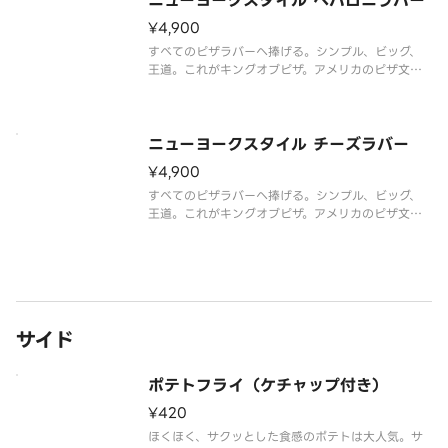
ニューヨークスタイル ペパロニラバー
¥4,900
すべてのピザラバーへ捧げる。シンプル、ビッグ、
王道。これがキングオブピザ。アメリカのピザ文化
発祥地ニューヨークで今も愛され続けるスタイルを
楽しもう。直径約40cmのピザ生地に、トマトソー
スとペパロニ、チーズのみ。
ニューヨークスタイル チーズラバー
¥4,900
すべてのピザラバーへ捧げる。シンプル、ビッグ、
王道。これがキングオブピザ。アメリカのピザ文化
発祥地ニューヨークで今も愛され続けるスタイルを
楽しもう。直径約40cmのピザ生地に、トマトソー
スとたーっぷりのチーズのみ。
サイド
ポテトフライ（ケチャップ付き）
¥420
ほくほく、サクッとした食感のポテトは大人気。サ