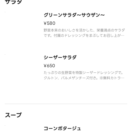
サラダ
グリーンサラダ～サウザン～
¥580
野菜本来のおいしさを活かした、栄養満点のサラダ
です。付属のドレッシングをまぶしてお召し上がり
ください。※無料カトラリーは付属しません。ご入
用の場合は別途ご購入ください。
シーザーサラダ
¥650
たっぷりの生野菜を特製シーザードレッシングで。
クルトン、パルメザンチーズ付き。※無料カトラリ
ーは付属しません。ご入用の場合は別途ご購入くだ
さい。
スープ
コーンポタージュ