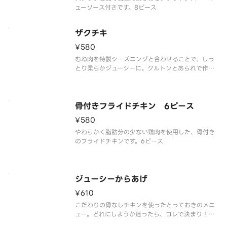
ューソース付きです。8ピース
ザクチキ
¥580
むね肉を特製シーズニングと合わせることで、しっ
とり柔らかジューシーに。クルトンとあられで作っ
た衣でザクザクの食感を！4ピース
骨付きフライドチキン 6ピース
¥580
やわらかく脂肪分の少ない鶏肉を使用した、骨付き
のフライドチキンです。6ピース
ジューシーからあげ
¥610
こだわりの骨なしチキンを使ったとっておきのメニ
ュー。どれにしようか迷ったら、コレで決まり！ジ
ューシーでクセになる味わいです。8ピース