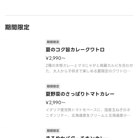
期間限定
期間限定
夏のコク旨カレークワトロ
¥2,990〜
2種の本格カレーとマヨじゃがと高麗カルビを合わせ
た、大人から子供まで楽しめる夏限定のクワトロが
登場！イタリア産完熟トマトベースに北海道産生ク
リームと夏野菜を合わせた「夏野菜のさっぱりトマ
期間限定
トカレー」、北海道産生クリームとバターがコクを
引き出す「まろやかバターチキ
夏野菜のさっぱりトマトカレー
¥2,990〜
イタリア産完熟トマトをベースに、国産玉ねぎのオ
ニオンソテー、北海道産生クリームと北海道産小麦
粉で作る爽やかな酸味のトマトカレー。コーンやズ
ッキーニ、チェリートマトなど彩り豊かな夏野菜が
期間限定
楽しめる、さっぱり爽快な夏の新作。オニオン、コ
ーン、ズッキーニ、トマトカレー