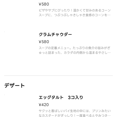
¥580
ピザやサブにぴったり！温かくて甘みのあるコーン
スープに、つぶつぶしゃきしゃき食感のコーンをた
っぷり入れました。※無料カトラリーは付属しませ
ん。ご入用の場合は別途ご購入ください。
クラムチャウダー
¥580
スープの定番メニュー。たっぷりの魚介の旨みがぎ
ゅっと詰まった、カラダの内側から温まるやさしい
味わい。※無料カトラリーは付属しません。ご入用
の場合は別途ご購入ください。
デザート
エッグタルト 3コ入り
¥420
サクッと香ばしいパイ生地の中には、プリンみたい
なカスタードがぎっしり！一度食べるとやみつきに