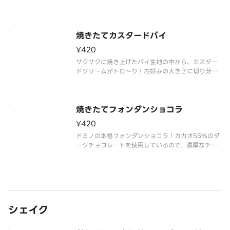
なるスイーツをどうぞ。（3個入り）
焼きたてカスタードパイ
¥420
サクサクに焼き上げたパイ生地の中から、カスター
ドクリームがトロ～り！お好みの大きさに切り分け
てどうぞ。
焼きたてフォンダンショコラ
¥420
ドミノの本格フォンダンショコラ！カカオ55%のダ
ークチョコレートを使用しているので、濃厚なチョ
コレートの風味が楽しめます！ご注文後にお店のオ
ーブンで焼き上げるから、外はさっくり中はとろ～
り！焼き立ての絶妙な食感をお楽しみください。※
無料カトラリーは付属しません
シェイク