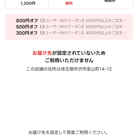
ステータス
時間外
1,200円
無料
800
円オフ
【全ユーザー向けクーポン】6000円以上のご注文で
800円OFF
500
円オフ
【全ユーザー向けクーポン】5000円以上のご注文で
500円OFF
300
円オフ
【全ユーザー向けクーポン】4000円以上のご注文で
300円OFF
お届け先
が設定されていないため
ご利用いただけません
この店舗の住所は
埼玉県所沢市金山町14-12
お届け先を設定して再度ご利用ください。