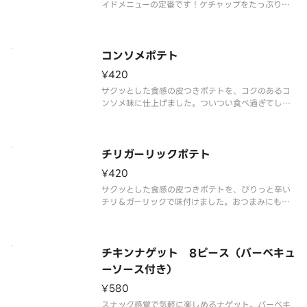
イドメニューの定番です！ケチャップをたっぷりつ
けてどうぞ
コンソメポテト
¥420
サクッとした食感の皮つきポテトを、コクのあるコ
ンソメ味に仕上げました。ついつい食べ過ぎてしま
うあとをひく味。
チリガーリックポテト
¥420
サクッとした食感の皮つきポテトを、ぴりっと辛い
チリ＆ガーリックで味付けました。おつまみにもぴ
ったりのクセになる味わい。
チキンナゲット 8ピース（バーベキュ
ーソース付き）
¥580
スナック感覚で気軽に楽しめるナゲット。バーベキ