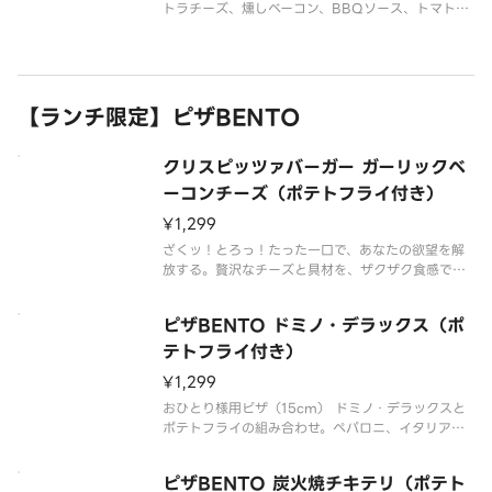
トラチーズ、燻しベーコン、BBQソース、トマトソ
ース
【ランチ限定】ピザBENTO
クリスピッツァバーガー ガーリックベ
ーコンチーズ（ポテトフライ付き）
¥1,299
ざくッ！とろっ！たった一口で、あなたの欲望を解
放する。贅沢なチーズと具材を、ザクザク食感でほ
おばる幸せ。ベーコン、イタリアンソーセージ、ハム
と、食欲を刺激するガーリックを挟みました。
ピザBENTO ドミノ・デラックス（ポ
テトフライ付き）
¥1,299
おひとり様用ピザ（15cm） ドミノ・デラックスと
ポテトフライの組み合わせ。ペパロニ、イタリアン
ソーセージ、マッシュルーム、ピーマン、オニオン、
トマトソース
ピザBENTO 炭火焼チキテリ（ポテト