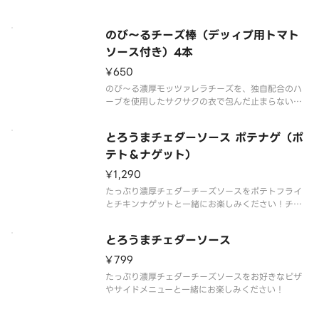
のび～るチーズ棒（デッィプ用トマト
ソース付き）4本
¥650
のび～る濃厚モッツァレラチーズを、独自配合のハ
ーブを使用したサクサクの衣で包んだ止まらないお
いしさのチーズ棒が再登場！ディップ用トマトソー
ス付き
とろうまチェダーソース ポテナゲ（ポ
テト＆ナゲット）
¥1,290
たっぷり濃厚チェダーチーズソースをポテトフライ
とチキンナゲットと一緒にお楽しみください！チェ
ダーチーズソース、ポテトフライ、チキンナゲット
（8ピース）の組み合わせ。
とろうまチェダーソース
¥799
たっぷり濃厚チェダーチーズソースをお好きなピザ
やサイドメニューと一緒にお楽しみください！