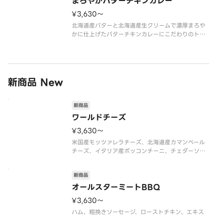
まろやかバターチキンカレー
¥3,630〜
北海道産バターと北海道産生クリームで濃厚まろや
かに仕上げたバターチキンカレーにこだわりのトッ
ピングを重ねた一枚。ほうれん草とローストチキン
の旨み、マッシュルームのコク、2色パプリカの彩
り。芳醇なカレーの香りとバターの余韻が広がる、
満足感たっぷりの新作。ほうれん
新商品 New
新商品
ワールドチーズ
¥3,630〜
米国産モッツァレラチーズ、北海道産カマンベール
チーズ、イタリア産ボッコンチーニ、チェダーソー
ス、パルメザンミックス（パルメザンチーズ・チェ
ダーチーズ・ゴーダチーズ）
新商品
オールスターミートBBQ
¥3,630〜
ハム、粗挽きソーセージ、ローストチキン、エキス