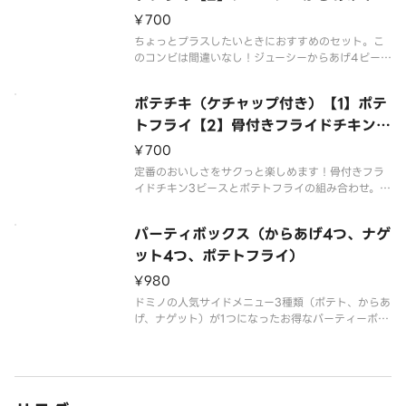
ース
¥700
ちょっとプラスしたいときにおすすめのセット。こ
のコンビは間違いなし！ジューシーからあげ4ピー
スとポテトフライの組み合わせ。ケチャップ付き。
ポテチキ（ケチャップ付き）【1】ポテ
トフライ【2】骨付きフライドチキン3
ピース
¥700
定番のおいしさをサクっと楽しめます！骨付きフラ
イドチキン3ピースとポテトフライの組み合わせ。ケ
チャップ付き。
パーティボックス（からあげ4つ、ナゲ
ット4つ、ポテトフライ）
¥980
ドミノの人気サイドメニュー3種類（ポテト、からあ
げ、ナゲット）が1つになったお得なパーティーボッ
クス！ケチャップ・BBQソース付き。