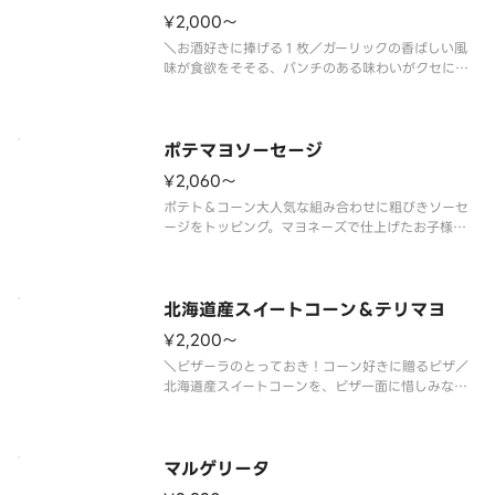
¥2,000〜
＼お酒好きに捧げる１枚／ガーリックの香ばしい風
味が食欲をそそる、パンチのある味わいがクセにな
る１枚。ベーコンやソーセージの旨みを活かした、
お酒との相性も抜群なピザです。パーティーやひと
りで飲む日にはもちろん、「明日はマスクでＯ
Ｋ！！」と割り切って楽しみたい日に
ポテマヨソーセージ
¥2,060〜
ポテト＆コーン大人気な組み合わせに粗びきソーセ
ージをトッピング。マヨネーズで仕上げたお子様に
もおすすめのピザです。 ＜トマトソース＞ 粗び
きソーセージ・ポテト（オニオン・マヨネーズ和
え）・マヨネーズ・コーン・パセリ
北海道産スイートコーン＆テリマヨ
¥2,200〜
＼ピザーラのとっておき！コーン好きに贈るピザ／
北海道産スイートコーンを、ピザ一面に惜しみなく
敷き詰めた贅沢な１枚。ひと口ごとに、コーンのや
さしい甘みがジュワっと広がります。テリヤキチキ
ンのコクと、こんがり焼き上げたマヨネーズのまろ
やかさが重なり、コーンの甘みを
マルゲリータ