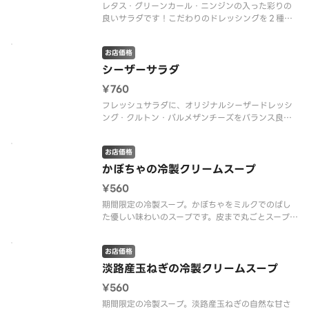
レタス・グリーンカール・ニンジンの入った彩りの
良いサラダです！こだわりのドレッシングを２種類
の中から選べます！ ※プラスチック資源循環法の
施行に伴い、フォークを有料（１本１０円）とさせ
お店価格
ていただきます。 ※フォークは、サイドメニュー
にございます。
シーザーサラダ
¥760
フレッシュサラダに、オリジナルシーザードレッシ
ング・クルトン・パルメザンチーズをバランス良く
組み合わせた人気のサラダ！ ※プラスチック資源
循環法の施行に伴い、フォークを有料（１本１０
お店価格
円）とさせていただきます。 ※フォークは、サイ
ドメニューにございます。
かぼちゃの冷製クリームスープ
¥560
期間限定の冷製スープ。かぼちゃをミルクでのばし
た優しい味わいのスープです。皮まで丸ごとスープ
にし、素材の自然な甘味とコクが広がります。 ※
プラスチック資源循環法の施行に伴い、スプーンを
お店価格
有料（１本１０円）とさせていただきます。 ※ス
プーンは、サイドメニューにござ
淡路産玉ねぎの冷製クリームスープ
¥560
期間限定の冷製スープ。淡路産玉ねぎの自然な甘さ