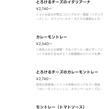
オイルは別添えです。
とろけるチーズのイタリアーナ
¥2,740〜
トマトの旨みが際立つロングセラー商品「イタリア
ーナ」に、カマンベールチーズ入りの濃厚なとろけ
るチーズをトッピング！ ＜トマトソース＞ とろ
けるチーズ・ダブルスライストマト・オレガノ・パ
ルメザンチーズ・オニオン・ピーマン・ＥＶオリー
ブオイル（別添）※ＥＶオリーブ
カレーモントレー
¥2,540〜
＼有名人からも絶賛！やみつきヘビー級ピザ！／じ
っくり炒めた玉ねぎと１０数種類のスパイスを煮込
んで作った、ピザーラ特製のカレーソースが自慢。
そこにマヨネーズとオニオンで和えたホクホクのポ
テトを、たっぷりトッピングしています。厚切りベ
ーコンのほどよい塩気とポテトの
とろけるチーズのカレーモントレー
¥2,740〜
発売以来根強いファンが多数のロングセラー商品
「カレーモントレー」に、カマンベールチーズ入り
の濃厚なとろけるチーズをトッピング！ ＜カレー
ソース＞ とろけるチーズ・ショルダーベーコン・
ポテト（オニオン・マヨネーズ和え）・パルメザン
チーズ・マヨネーズ・コーン・オニ
モントレー（トマトソース）