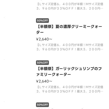
【Ｌサイズ定価６，４００円が半額！Ｍサイズ定価
３，９６０円が３３％ＯＦＦ！最大３，２００円お
得！クリスピー生地限定】夏のＣＭ商品「ガーリッ
クビーフ＆フレッシュレタス」に、満足感たっぷり
50%OFF
の「芳醇チェダーチーズ＆ベーコンポテト」、ピザ
ーラ定番の美味しさが楽しめる「
【半額祭】夏の濃厚クリーミークォー
ター
¥2,640〜
【Ｌサイズ定価６，４００円が半額！Ｍサイズ定価
３，９６０円が３３％ＯＦＦ！最大３，２００円お
得！クリスピー生地限定】フレッシュズッキーニを
使用した「生ハム＆ズッキーニ」に、和風ピザの新
定番「もち明太子ピザ」、子どもから大人まで楽し
50%OFF
める「たっぷりクリーミーコーン
【半額祭】ガーリックシュリンプのフ
ァミリークォーター
¥2,640〜
【Ｌサイズ定価６，４００円が半額！Ｍサイズ定価
３，９６０円が３３％ＯＦＦ！最大３，２００円お
得！クリスピー生地限定】スタッフの好きなピザラ
ンキング１位「大海老のガーリックシュリンプ」と
人気Ｎｏ．１「テリヤキチキン」、「ミート＆マヨ
50%OFF
ポテト」、「濃厚ミートソース＆