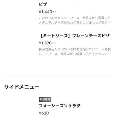
ピザ
¥1,440〜
こだわりの旨辛ホットソース・世界中から厳選した
ナチュラルチーズを味わえるシンプルなピザです。
お好みトッピングで自分だけのオリジナルピザも作
れます。
【ミートソース】プレーンチーズピザ
¥1,520〜
長時間煮込んで肉のうま味を凝縮したピザーラ特製
ミートソース・世界中から厳選したナチュラルチー
ズを味わえるシンプルなピザです。お好みトッピン
グで自分だけのオリジナルピザも作れます。
サイドメニュー
お店価格
フォーシーズンサラダ
¥620