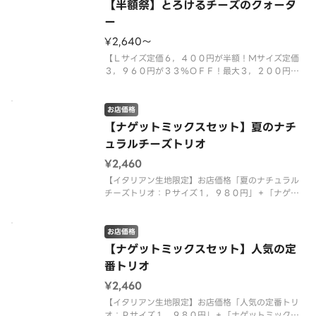
【半額祭】とろけるチーズのクォータ
ー
¥2,640〜
【Ｌサイズ定価６，４００円が半額！Ｍサイズ定価
３，９６０円が３３％ＯＦＦ！最大３，２００円お
得！クリスピー生地限定】「とろけるチーズ＆トマ
ト」、「４種のミートミックス」、「ポテト＆厚切
りベーコン」、「マルゲリータ」のピザが１度に楽
お店価格
しめる大人も子供も大満足なクォ
【ナゲットミックスセット】夏のナチ
ュラルチーズトリオ
¥2,460
【イタリアン生地限定】お店価格「夏のナチュラル
チーズトリオ：Ｐサイズ１，９８０円」＋「ナゲッ
トミックス（トマトファンシーソース）：４８０
円」を組み合わせた特別なセット商品です。 ＜マ
ヨネーズソース＞ 北海道スイートコーン・テリヤ
お店価格
キチキン・テリヤキソース・チェダ
【ナゲットミックスセット】人気の定
番トリオ
¥2,460
【イタリアン生地限定】お店価格「人気の定番トリ
オ：Ｐサイズ１，９８０円」＋「ナゲットミックス