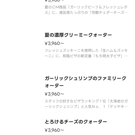
¥3,960〜
夏のＣＭ商品「ガーリックビーフ＆フレッシュレタ
ス」に、満足感たっぷりの「芳醇チェダーチーズ＆
ベーコンポテト」、ピザーラ定番の美味しさが楽し
める「テリヤキチキン＆マヨネーズ」、フレッシュ
トマトを使用した「スライストマト＆ペッパーハ
ム」の４種類が１枚で楽しめるクォ
夏の濃厚クリーミークォーター
¥3,960〜
フレッシュズッキーニを使用した「生ハム＆ズッキ
ーニ」に、和風ピザの新定番「もち明太子ピザ」、
子どもから大人まで楽しめる「たっぷりクリーミー
コーンピザ」、特製グラタンソースを使用した「濃
厚クリーミーシーフード」。４種類が１枚で楽しめ
るクォーターピザです。 ＜マヨ
ガーリックシュリンプのファミリーク
ォーター
¥3,960〜
スタッフの好きなピザランキング１位「大海老のガ
ーリックシュリンプ」と人気Ｎｏ．１「テリヤキチ
キン」、「ミート＆マヨポテト」、「濃厚ミートソ
ース＆厚切りベーコン」の４種類が１枚で楽しめる
とろけるチーズのクォーター
クォーターピザです。 ＜ミートソース／マヨネー
ズソース＞ 大海老・特製ガーリ
¥3,960〜