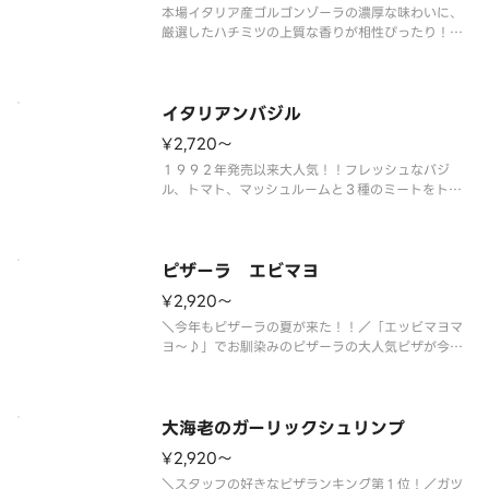
本場イタリア産ゴルゴンゾーラの濃厚な味わいに、
厳選したハチミツの上質な香りが相性ぴったり！！
塩味と甘みのバランスが良い人気の一品です！「ゴ
ルゴンゾーラ」、「モッツァレラ」、「クリームチ
ーズ」、「パルメザンチーズ」のクアトロフォルマ
ッジ（４種類のチーズ）で作り上
イタリアンバジル
¥2,720〜
１９９２年発売以来大人気！！フレッシュなバジ
ル、トマト、マッシュルームと３種のミートをトッ
ピングしたミックスピザの決定版。 ＜トマトソー
ス＞ ペッパーハム・スライストマト・スモークベ
ーコン・イタリア風ソーセージ・マッシュルーム・
オニオン・ブラックペッパー・ベー
ピザーラ エビマヨ
¥2,920〜
＼今年もピザーラの夏が来た！！／「エッビマヨマ
ヨ～♪」でお馴染みのピザーラの大人気ピザが今年
も帰ってきました！ふっくら衣で包みこんだぷりぷ
りエビと、コーン・ベーコン・トマトをトッピン
グ。ほんのり甘い特製オーロラソースは、１度食べ
れば思わずやみつき！愛され続けて
大海老のガーリックシュリンプ
¥2,920〜
＼スタッフの好きなピザランキング第１位！／ガツ