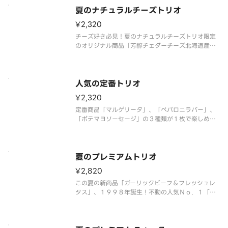
ファンシーソース）：４００円」＋「ピザーラナゲ
夏のナチュラルチーズトリオ
ット４個入（マスタードソース）：３００円」を組
み合わせた特別なセット商品です
¥2,320
チーズ好き必見！夏のナチュラルチーズトリオ限定
のオリジナル商品「芳醇チェダーチーズ北海道産ス
イートコーン＆テリマヨ」に、「芳醇チェダーチー
ズ＆ベーコンポテト」、「とろけるチーズのテリヤ
キチキン」が入った、チーズ好きにはたまらない、
３種類のピザが１度で楽しめる特
人気の定番トリオ
¥2,320
定番商品「マルゲリータ」、「ペパロニラバー」、
「ポテマヨソーセージ」の３種類が１枚で楽しめる
ピザです。 ＜トマトソース＞ 熟成サラミ・モッ
ツァレラ・チェリートマト・粗びきソーセージ・ポ
テト（オニオン・マヨネーズ和え）・マヨネーズ・
マッシュルーム・パルメザンチー
夏のプレミアムトリオ
¥2,820
この夏の新商品「ガーリックビーフ＆フレッシュレ
タス」、１９９８年誕生！不動の人気Ｎｏ．１「テ
リヤキチキン」、スタッフの好きなピザランキング
第１位の「大海老のガーリックシュリンプ」の３種
類が１枚で楽しめる贅沢なピザです。 ＜マヨネー