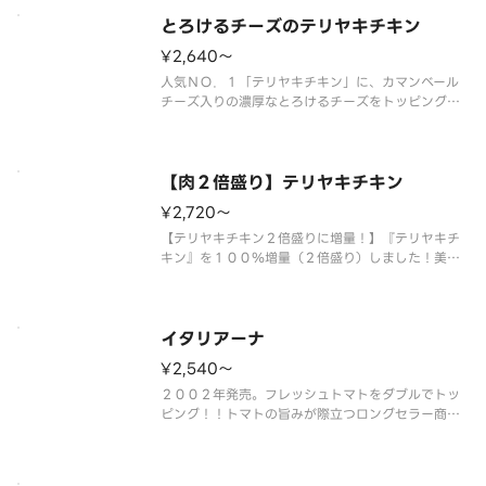
ュマッシュルームの香りがアクセントになっていま
す。仕上げに別添えの国産のりを
とろけるチーズのテリヤキチキン
¥2,640〜
人気ＮＯ．１「テリヤキチキン」に、カマンベール
チーズ入りの濃厚なとろけるチーズをトッピング！
＜マヨネーズソース＞ とろけるチーズ・テリヤキ
チキン・マヨネーズ・コーン・マッシュルーム・オ
ニオン・パセリ・のり（別添） ※のりは別添えで
す。
【肉２倍盛り】テリヤキチキン
¥2,720〜
【テリヤキチキン２倍盛りに増量！】『テリヤキチ
キン』を１００％増量（２倍盛り）しました！美味
しさの新たな次元を体験し、テリヤキチキン味のピ
ザの魅力を味わい尽くしましょう！ ＜マヨネーズ
ソース＞ テリヤキチキン（２倍）・マヨネーズ・
コーン・マッシュルーム・オニオ
イタリアーナ
¥2,540〜
２００２年発売。フレッシュトマトをダブルでトッ
ピング！！トマトの旨みが際立つロングセラー商品
です。 ＜トマトソース＞ ダブルスライストマ
ト・オレガノ・パルメザンチーズ・オニオン・ピー
マン・ＥＶオリーブオイル（別添）※ＥＶオリーブ