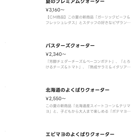
ズソース＞ ガーリックグリルビ
夏のプレミアムクォーター
¥3,160〜
【ＣＭ商品】この夏の新商品「ガーリックビーフ＆
フレッシュレタス」とスタッフの好きなピザランキ
ング第１位の「大海老のガーリックシュリンプ」ク
リーミーな北海道産マスカルポーネを使用した「北
海道産マスカルポーネ＆熟成サラミ」定番の美味し
さの「フレッシュトマト＆バジル
バスターズクォーター
¥2,340〜
「芳醇チェダーチーズ＆ベーコンポテト」、「とろ
けるチーズ＆トマト」、「熟成サラミ＆イタリア風
ソーセージ」、「テリヤキチキン＆マヨネーズ」の
４種類が１枚で楽しめるクォーターピザです。 ＜
トマトソース／マヨネーズソース＞ テリヤキチキ
ン・厚切りベーコン・熟成サラミ
北海道のよくばりクォーター
¥2,550〜
この夏の新商品「北海道産スイートコーン＆テリマ
ヨ」と、子どもから大人まで楽しめる「ポテマヨソ
ーセージ」、満足感たっぷりの「芳醇チェダーチー
ズ＆ベーコンポテト」、北海道産マスカルポーネを
使用した「北海道産マスカルポーネ＆熟成サラ
ミ」。北海道産食材を存分に味わえる
エビマヨのよくばりクォーター