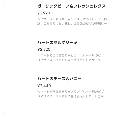
ガーリックビーフ＆フレッシュレタス
¥2,920〜
＼ピザーラの新提案！自分で仕上げるプレミアム体
験／これまでにない味わいの最強のピザが登場しま
した！ガーリック醤油ダレをたっぷり絡めたジュー
シーなビーフに、フレッシュなダイスオニオンとト
マトが相性抜群。さらに野菜本来の美味しさを楽し
んでもらうため、フレッシュレタ
ハートのマルゲリータ
¥2,320
＼ハートで伝えるありがとう／【ハート形のピザ
（Ｐサイズ・ハンドトス生地限定）】ピザーラでイ
チオシのかわいいピザはこちら！ご注文いただいて
から、スタッフが想いを込めて１枚１枚丁寧にハー
ト型にしています。イタリア産モッツァレラチーズ
とフレッシュなチェリートマトとバ
ハートのチーズ＆ハニー
¥2,440
＼ハートで伝えるありがとう／【ハート形のピザ
（Ｐサイズ・ハンドトス生地限定）】ハート型がか
わいい、チーズが主役の真っ白なデザートピザ。と
ろけるチーズのコクに、たっぷりはちみつのやさし
い甘さが重なり、甘じょっぱいおいしさが広がりま