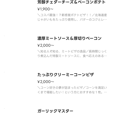
す。ひと口ごとに幸せを感じられる
芳醇チェダーチーズ＆ベーコンポテト
¥1,900〜
＼コスパ最強！？新感覚ポテトピザ！！／北海道産
じゃがいもをたっぷり使用し、バターのコクとレモ
ンの爽やかな風味が広がる特製ソースで仕上げた、
満足感たっぷりのピザです。ベーコンやポテトの美
味しさを引き立て、コクがありながらもさっぱりと
した味わいに仕上げました。芳醇
濃厚ミートソース＆厚切りベーコン
¥2,000〜
＼知る人ぞ知る、ミートピザの逸品／長時間じっく
り煮込んだ特製ミートソースに、食べ応えのある厚
切りベーコン、安曇野で作られた濃厚クリームチー
ズを合わせた、満足度の高い１枚です。甘みと旨み
のバランスが良く、お子さまにも食べやすい味わい
で、ご家族のお集まりにおすすめ
たっぷりクリーミーコーンピザ
¥2,000〜
＼コーン好きの夢が詰まったピザ／コーンを満足い
くまで堪能したい！という方におすすめな１枚。濃
厚なグラタンソースとマヨネーズのコクが合わさっ
て、クリーミーでやさしい味わいをお楽しみいただ
けます。お子様がいるご家庭でぜひお試しいただき
たい、ほっとするおいしさのピザ
ガーリックマスター