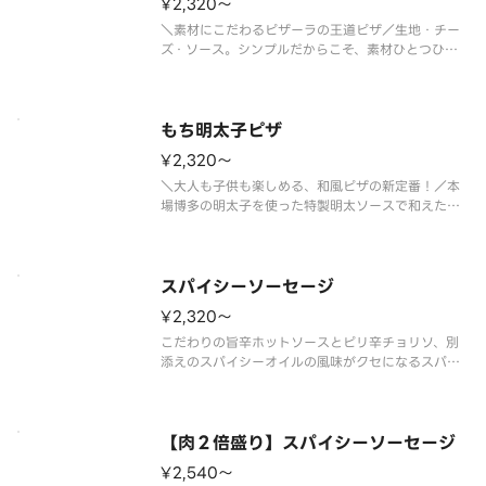
¥2,320〜
＼素材にこだわるピザーラの王道ピザ／生地・チー
ズ・ソース。シンプルだからこそ、素材ひとつひと
つにこだわったピザーラの美味しさをストレートに
味わえる１枚です。本場イタリア産モッツァレラチ
ーズのコクと完熟トマトを使用したソースの爽やか
な酸味、香り立つバジルが絶妙に
もち明太子ピザ
¥2,320〜
＼大人も子供も楽しめる、和風ピザの新定番！／本
場博多の明太子を使った特製明太ソースで和えたほ
くほくのポテトに、お餅をトッピング。食感も楽し
める人気の和風ピザ。明太子の旨みとお餅のやさし
い甘みが調和した、まろやかでコクのある味わいで
す。さらに、仕上げに別添えの国
スパイシーソーセージ
¥2,320〜
こだわりの旨辛ホットソースとピリ辛チョリソ、別
添えのスパイシーオイルの風味がクセになるスパイ
シーなピザ！！ ＜旨辛ホットソース＞ チョリ
ソ・粗びきソーセージ・ガーリック・オニオン・ブ
ラックペッパー・パセリ・スパイシーオイル（別
添） ※スパイシーオイルは別添えで
【肉２倍盛り】スパイシーソーセージ
¥2,540〜