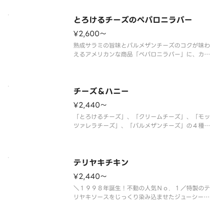
オレガノの香りが加わり、食欲をそそる味わいに仕
上がっています。ブラウンマッシュルーム、ピーマ
ン、オニオンなどの野菜もバラン
とろけるチーズのペパロニラバー
¥2,600〜
熟成サラミの旨味とパルメザンチーズのコクが味わ
えるアメリカンな商品「ペパロニラバー」に、カマ
ンベールチーズ入りの濃厚なとろけるチーズをトッ
ピング！ ＜トマトソース＞ とろけるチーズ・熟
成サラミ・マッシュルーム・オニオン・ピーマン・
パルメザンチーズ・オレガノ
チーズ＆ハニー
¥2,440〜
「とろけるチーズ」、「クリームチーズ」、「モッ
ツァレラチーズ」、「パルメザンチーズ」の４種類
のチーズと別添のハチミツの相性が抜群！！子供か
ら大人まで楽しめるチーズピザです。 ＜ソースレ
ス＞ とろけるチーズ・クリームチーズ・モッツァ
レラ・パルメザンチーズ・ハチミ
テリヤキチキン
¥2,440〜
＼１９９８年誕生！不動の人気Ｎｏ．１／特製のテ
リヤキソースをじっくり染み込ませたジューシーな
チキンに、こんがり焼いたマヨネーズが相性抜群。
スイートコーンの甘みと店内でカットしたフレッシ