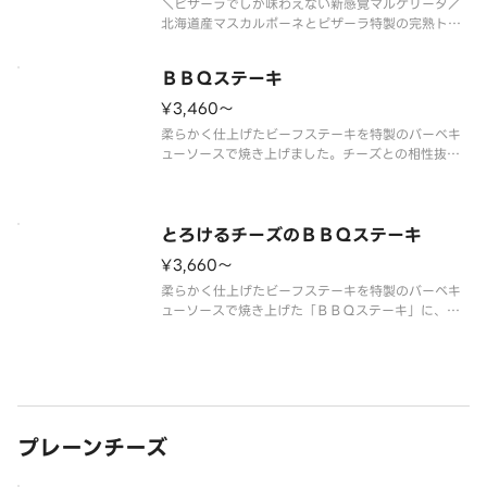
＼ピザーラでしか味わえない新感覚マルゲリータ／
北海道産マスカルポーネとピザーラ特製の完熟トマ
トを、スタッフがお店で毎日丁寧にブレンドして仕
上げた、クリーミーな特製トマトソースが主役のマ
ＢＢＱステーキ
ルゲリータです。イタリア産水牛モッツァレラのコ
クに、生ハムのほどよい塩味、さ
¥3,460〜
柔らかく仕上げたビーフステーキを特製のバーベキ
ューソースで焼き上げました。チーズとの相性抜群
のステーキピザです。 ＜マヨネーズソース＞ 牛
ステーキ・バーベキューソース・ダイスポテト・赤
パプリカ・マッシュルーム・オニオン・ブラックペ
ッパー・パセリ ※ＢＢＱステー
とろけるチーズのＢＢＱステーキ
¥3,660〜
柔らかく仕上げたビーフステーキを特製のバーベキ
ューソースで焼き上げた「ＢＢＱステーキ」に、カ
マンベールチーズ入りの濃厚なとろけるチーズをト
ッピング！ ＜マヨネーズソース＞ とろけるチー
ズ・牛ステーキ・バーベキューソース・ダイスポテ
ト・赤パプリカ・マッシュルーム
プレーンチーズ