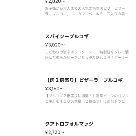
¥2,820〜
お子様から大人まで大人気の焼き肉ピザ「ピザー
ラ プルコギ」に、カマンベールチーズ入りの濃厚
なとろけるチーズをトッピング！ ＜ソースレス
＞ とろけるチーズ・プルコギ・ほうれん草・ガー
リック・コーン・オニオン・マヨネーズ・ブラック
ペッパー
スパイシープルコギ
¥3,020〜
こだわりの旨辛ホットソースに、特製甘辛ダレに漬
込んだ柔らかビーフがたっぷり味わえる！ガーリッ
クの風味がやみつきになる旨辛ピザです。 ＜旨辛
ホットソース＞ プルコギ・ほうれん草・ガーリッ
ク・コーン・オニオン・マヨネーズ・ブラックペッ
パー・スパイシーオイル（別添）
【肉２倍盛り】ピザーラ プルコギ
¥3,160〜
【プルコギ２倍盛りに増量！】旨辛ビーフの『プル
コギ』を１００％増量（２倍盛り）に追加トッピン
グしました！特製タレに漬け込んだビーフをたっぷ
り味わえる大満足の一枚をお楽しみいただけます。
＜ソースレス＞ プルコギ（２倍）・ほうれん草・
ガーリック・コーン・オニオン・
クアトロフォルマッジ
¥2,720〜