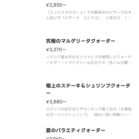
¥2,850〜
「エッビマヨマヨ～♪」でお馴染みのピザーラの大
人気ピザ「ピザーラ エビマヨ」、人気ＮＯ．１の
「テリヤキチキン」、「ピザーラエビマヨ」、「ガ
ーリックマスター」に、王道な「マルゲリータ」の
４種類が１枚で楽しめるクォーターピザです。 ＜
トマトソース／マヨネーズソース
究極のマルゲリータクォーター
¥3,370〜
イタリア産水牛のモッツァレラを使用したクォータ
ーピザ！！トマトクリーム仕立ての「生ハムの贅沢
マルゲリータ」と「フレッシュマッシュルームのマ
ルゲリータ」。「水牛モッツァのプレミアムマルゲ
リータ」に「マルゲリータブッファラ」。素材にこ
だわった４種のマルゲリータが１
極上のステーキ＆シュリンプクォータ
ー
¥3,880〜
スタッフの好きなピザランキング第１位の「大海老
のガーリックシュリンプ」、味わい深い特製バーベ
キューソースを使用した「ＢＢＱステーキ」、歴代
最長のシーフードピザ「シーフードイタリアーナ」
夏のバラエティクォーター
に、１９９２年発売開始から根強い人気の「イタリ
アンバジル」。ピザーラファンに