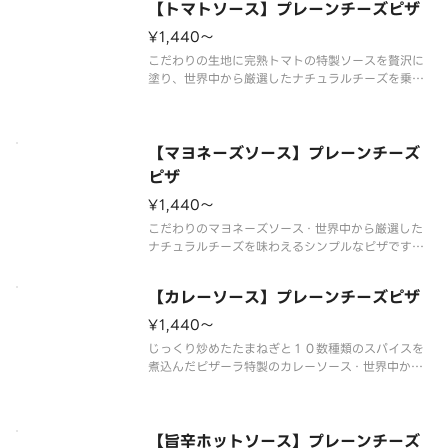
【トマトソース】プレーンチーズピザ
¥1,440〜
こだわりの生地に完熟トマトの特製ソースを贅沢に
塗り、世界中から厳選したナチュラルチーズを乗せ
ました。素材一つひとつの美味しさが引き立つピザ
です。お好みトッピングで自分だけのオリジナルピ
ザも作れます！
【マヨネーズソース】プレーンチーズ
ピザ
¥1,440〜
こだわりのマヨネーズソース・世界中から厳選した
ナチュラルチーズを味わえるシンプルなピザです。
お好みトッピングで自分だけのオリジナルピザも作
れます。
【カレーソース】プレーンチーズピザ
¥1,440〜
じっくり炒めたたまねぎと１０数種類のスパイスを
煮込んだピザーラ特製のカレーソース・世界中から
厳選したナチュラルチーズを味わえるシンプルなピ
ザです。お好みトッピングで自分だけのオリジナル
ピザも作れます。
【旨辛ホットソース】プレーンチーズ