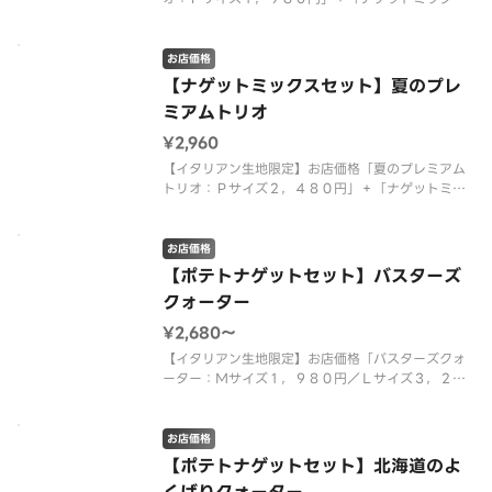
（トマトファンシーソース）：４８０円」を組み合
わせた特別なセット商品です。 ＜トマトソース
＞ 熟成サラミ・モッツァレラ・チェリートマト・
お店価格
粗びきソーセージ・ポテト（オニオ
【ナゲットミックスセット】夏のプレ
ミアムトリオ
¥2,960
【イタリアン生地限定】お店価格「夏のプレミアム
トリオ：Ｐサイズ２，４８０円」＋「ナゲットミッ
クス（トマトファンシーソース）：４８０円」を組
み合わせた特別なセット商品です。 ＜マヨネーズ
ソース＞ ガーリックグリルビーフ・ダイスオニオ
お店価格
ン・大海老・特製ガーリックソー
【ポテトナゲットセット】バスターズ
クォーター
¥2,680〜
【イタリアン生地限定】お店価格「バスターズクォ
ーター：Ｍサイズ１，９８０円／Ｌサイズ３，２４
０円」＋「ローステッドポテト９本入（トマトファ
ンシーソース）：４００円」＋「ピザーラナゲット
４個入（マスタードソース）：３００円」を組み合
お店価格
わせた特別なセット商品です。
【ポテトナゲットセット】北海道のよ