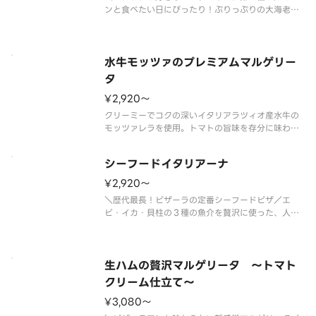
ンと食べたい日にぴったり！ぷりっぷりの大海老の
食感と、隠し味に醤油や塩麹がほんのり入ったピザ
ーラオリジナルの香ばしいガーリックソースがクセ
になる、贅沢な１枚。お好みでフレッシュレモンを
搾ると、さわやかに味変もお楽し
水牛モッツァのプレミアムマルゲリー
タ
¥2,920〜
クリーミーでコクの深いイタリアラツィオ産水牛の
モッツァレラを使用。トマトの旨味を存分に味わえ
るセミドライトマトソースを加えたピザーラ最上級
のマルゲリータです。 ＜トマトソース＞ 水牛の
シーフードイタリアーナ
モッツァレラ・フレッシュバジル・セミドライトマ
トソース・チェリートマト・ＥＶ
¥2,920〜
＼歴代最長！ピザーラの定番シーフードピザ／エ
ビ・イカ・貝柱の３種の魚介を贅沢に使った、人気
のシーフードピザです。ガーリックを効かせたトマ
トソースの香ばしい風味と、たっぷりのナチュラル
チーズが魚介の旨みを引き立てます。カリッと焼き
上げたスモークベーコンのほどよい
生ハムの贅沢マルゲリータ ～トマト
クリーム仕立て～
¥3,080〜