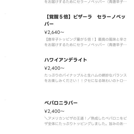
をお届けするためにセラーノペッパー（青唐辛子）
を後乗せ！まるでとれたての様な香りとシャープで
キレのある辛さを実現しました。熟成サラミの旨み
【覚醒５倍】ピザーラ セラーノペッ
と突き抜ける辛さがクセになる、大人のための旨辛
ピザです。 【ご注意】大変辛い
パー
¥2,640〜
【唐辛子トッピング量が５倍！】最高の風味と辛さ
をお届けするためにセラーノペッパー（青唐辛子）
を後乗せ！まるでとれたての様な香りとシャープで
キレのある辛さを実現しました。熟成サラミの旨み
ハワイアンデライト
と突き抜ける辛さがクセになる、大人のための旨辛
ピザです。 【ご注意】大変辛い
¥2,400〜
たっぷりのパイナップルと生ハムの絶妙なバランス
をお楽しみください！！クセになる味わいのトロピ
カルピザです。 ＜トマトソース＞ パイン・生ハ
ム・イタリア風ソーセージ・オニオン
ペパロニラバー
¥2,400〜
＼アメリカンピザの王道！／熟成したペパロニをピ
ザ全体にたっぷりトッピングしました。旨みのある
熟成ペパロニに、パルメザンチーズのコク、さらに