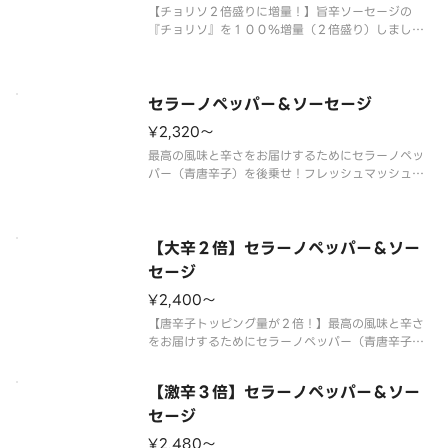
【チョリソ２倍盛りに増量！】旨辛ソーセージの
『チョリソ』を１００％増量（２倍盛り）しまし
た！やみつきになる味わいを存分にお楽しみくださ
い。 ＜旨辛ホットソース＞ チョリソ（２倍）・
粗びきソーセージ・ガーリック・オニオン・ブラッ
クペッパー・パセリ・スパイシーオイ
セラーノペッパー＆ソーセージ
¥2,320〜
最高の風味と辛さをお届けするためにセラーノペッ
パー（青唐辛子）を後乗せ！フレッシュマッシュル
ームと粗びきソーセージの旨味を合わせた痺れるお
いしさが癖になる旨辛ピザです。 【ご注意】大変
辛いピザの為、辛いものが苦手な方、お子様はご遠
慮ください。 【ご注意】唐辛子
【大辛２倍】セラーノペッパー＆ソー
セージ
¥2,400〜
【唐辛子トッピング量が２倍！】最高の風味と辛さ
をお届けするためにセラーノペッパー（青唐辛子）
を後乗せ！フレッシュマッシュルームと粗びきソー
セージの旨味を合わせた痺れるおいしさが癖になる
【激辛３倍】セラーノペッパー＆ソー
大辛ピザです。 【ご注意】大変辛いピザの為、辛
いものが苦手な方、お子様はご遠
セージ
¥2,480〜