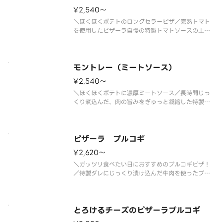
¥2,540〜
＼ほくほくポテトのロングセラーピザ／完熟トマト
を使用したピザーラ自慢の特製トマトソースの上
に、ホクホクのポテトをたっぷりトッピング。特製
マヨネーズのほどよい酸味が合わさった、やさしい
味わいに仕上げました。ボリュームも満点で、ピザ
ーラを代表する人気のピザ。お腹い
モントレー（ミートソース）
¥2,540〜
＼ほくほくポテトに濃厚ミートソース／長時間じっ
くり煮込んだ、肉の旨みをぎゅっと凝縮した特製ミ
ートソースが主役のピザです。甘みのある濃厚なミ
ートソースに、マヨネーズで和えたほくほくのポテ
トをたっぷりトッピング。クセのない美味しさなの
で、お子さまにも食べやすく、ご
ピザーラ プルコギ
¥2,620〜
＼ガッツリ食べたい日におすすめのプルコギピザ！
／特製ダレにじっくり漬け込んだ牛肉を使ったプル
コギを、たっぷり楽しんでいただける人気のビーフ
ピザです。ガーリックの香ばしい風味にコーンの甘
みがアクセントになり、食べ進めるほど口いっぱい
に美味しさが広がります。プルコ
とろけるチーズのピザーラプルコギ