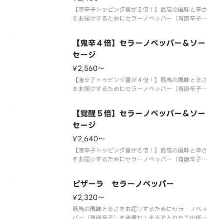
【唐辛子トッピング量が３倍！】最高の風味と辛さ
をお届けするためにセラーノペッパー（青唐辛子）
を後乗せ！フレッシュマッシュルームと粗びきソー
セージの旨味を合わせた痺れるおいしさが癖になる
【鬼辛４倍】セラーノペッパー＆ソー
激辛ピザです。 【ご注意】大変辛いピザの為、辛
いものが苦手な方、お子様はご遠
セージ
¥2,560〜
【唐辛子トッピング量が４倍！】最高の風味と辛さ
をお届けするためにセラーノペッパー（青唐辛子）
を後乗せ！フレッシュマッシュルームと粗びきソー
セージの旨味を合わせた痺れるおいしさが癖になる
【覚醒５倍】セラーノペッパー＆ソー
鬼辛ピザです。 【ご注意】大変辛いピザの為、辛
いものが苦手な方、お子様はご遠
セージ
¥2,640〜
【唐辛子トッピング量が５倍！】最高の風味と辛さ
をお届けするためにセラーノペッパー（青唐辛子）
を後乗せ！最高の風味と辛さをお届けするためにセ
ラーノペッパー（青唐辛子）を後乗せ！フレッシュ
ピザーラ セラーノペッパー
マッシュルームと粗びきソーセージの旨味を合わせ
た痺れるおいしさが癖になる鬼辛
¥2,320〜
最高の風味と辛さをお届けするためにセラーノペッ
パー（青唐辛子）を後乗せ！まるでとれたての様な