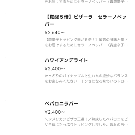
をお届けするためにセラーノペッパー（青唐辛子）
を後乗せ！まるでとれたての様な香りとシャープで
キレのある辛さを実現しました。熟成サラミの旨み
【覚醒５倍】ピザーラ セラーノペッ
と突き抜ける辛さがクセになる、大人のための旨辛
ピザです。 【ご注意】大変辛い
パー
¥2,640〜
【唐辛子トッピング量が５倍！】最高の風味と辛さ
をお届けするためにセラーノペッパー（青唐辛子）
を後乗せ！まるでとれたての様な香りとシャープで
キレのある辛さを実現しました。熟成サラミの旨み
ハワイアンデライト
と突き抜ける辛さがクセになる、大人のための旨辛
ピザです。 【ご注意】大変辛い
¥2,400〜
たっぷりのパイナップルと生ハムの絶妙なバランス
をお楽しみください！！クセになる味わいのトロピ
カルピザです。 ＜トマトソース＞ パイン・生ハ
ム・イタリア風ソーセージ・オニオン
ペパロニラバー
¥2,400〜
＼アメリカンピザの王道！／熟成したペパロニをピ
ザ全体にたっぷりトッピングしました。旨みのある
熟成ペパロニに、パルメザンチーズのコク、さらに