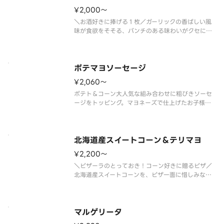
¥2,000〜
＼お酒好きに捧げる１枚／ガーリックの香ばしい風
味が食欲をそそる、パンチのある味わいがクセにな
る１枚。ベーコンやソーセージの旨みを活かした、
お酒との相性も抜群なピザです。パーティーやひと
りで飲む日にはもちろん、「明日はマスクでＯ
Ｋ！！」と割り切って楽しみたい日に
ポテマヨソーセージ
¥2,060〜
ポテト＆コーン大人気な組み合わせに粗びきソーセ
ージをトッピング。マヨネーズで仕上げたお子様に
もおすすめのピザです。 ＜トマトソース＞ 粗び
きソーセージ・ポテト（オニオン・マヨネーズ和
え）・マヨネーズ・コーン・パセリ
北海道産スイートコーン＆テリマヨ
¥2,200〜
＼ピザーラのとっておき！コーン好きに贈るピザ／
北海道産スイートコーンを、ピザ一面に惜しみなく
敷き詰めた贅沢な１枚。ひと口ごとに、コーンのや
さしい甘みがジュワっと広がります。テリヤキチキ
ンのコクと、こんがり焼き上げたマヨネーズのまろ
やかさが重なり、コーンの甘みを
マルゲリータ