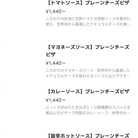
【トマトソース】プレーンチーズピザ
¥1,440〜
こだわりの生地に完熟トマトの特製ソースを贅沢に
塗り、世界中から厳選したナチュラルチーズを乗せ
ました。素材一つひとつの美味しさが引き立つピザ
です。お好みトッピングで自分だけのオリジナルピ
ザも作れます！
【マヨネーズソース】プレーンチーズ
ピザ
¥1,440〜
こだわりのマヨネーズソース・世界中から厳選した
ナチュラルチーズを味わえるシンプルなピザです。
お好みトッピングで自分だけのオリジナルピザも作
れます。
【カレーソース】プレーンチーズピザ
¥1,440〜
じっくり炒めたたまねぎと１０数種類のスパイスを
煮込んだピザーラ特製のカレーソース・世界中から
厳選したナチュラルチーズを味わえるシンプルなピ
ザです。お好みトッピングで自分だけのオリジナル
ピザも作れます。
【旨辛ホットソース】プレーンチーズ