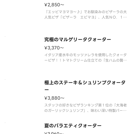
¥2,850〜
「エッビマヨマヨ～♪」でお馴染みのピザーラの大
人気ピザ「ピザーラ エビマヨ」、人気ＮＯ．１の
「テリヤキチキン」、「ピザーラエビマヨ」、「ガ
ーリックマスター」に、王道な「マルゲリータ」の
４種類が１枚で楽しめるクォーターピザです。 ＜
トマトソース／マヨネーズソース
究極のマルゲリータクォーター
¥3,370〜
イタリア産水牛のモッツァレラを使用したクォータ
ーピザ！！トマトクリーム仕立ての「生ハムの贅沢
マルゲリータ」と「フレッシュマッシュルームのマ
ルゲリータ」。「水牛モッツァのプレミアムマルゲ
リータ」に「マルゲリータブッファラ」。素材にこ
だわった４種のマルゲリータが１
極上のステーキ＆シュリンプクォータ
ー
¥3,880〜
スタッフの好きなピザランキング第１位の「大海老
のガーリックシュリンプ」、味わい深い特製バーベ
キューソースを使用した「ＢＢＱステーキ」、歴代
最長のシーフードピザ「シーフードイタリアーナ」
夏のバラエティクォーター
に、１９９２年発売開始から根強い人気の「イタリ
アンバジル」。ピザーラファンに