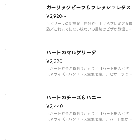
ガーリックビーフ＆フレッシュレタス
¥2,920〜
＼ピザーラの新提案！自分で仕上げるプレミアム体
験／これまでにない味わいの最強のピザが登場しま
した！ガーリック醤油ダレをたっぷり絡めたジュー
シーなビーフに、フレッシュなダイスオニオンとト
マトが相性抜群。さらに野菜本来の美味しさを楽し
んでもらうため、フレッシュレタ
ハートのマルゲリータ
¥2,320
＼ハートで伝えるありがとう／【ハート形のピザ
（Ｐサイズ・ハンドトス生地限定）】ピザーラでイ
チオシのかわいいピザはこちら！ご注文いただいて
から、スタッフが想いを込めて１枚１枚丁寧にハー
ト型にしています。イタリア産モッツァレラチーズ
とフレッシュなチェリートマトとバ
ハートのチーズ＆ハニー
¥2,440
＼ハートで伝えるありがとう／【ハート形のピザ
（Ｐサイズ・ハンドトス生地限定）】ハート型がか
わいい、チーズが主役の真っ白なデザートピザ。と
ろけるチーズのコクに、たっぷりはちみつのやさし
い甘さが重なり、甘じょっぱいおいしさが広がりま