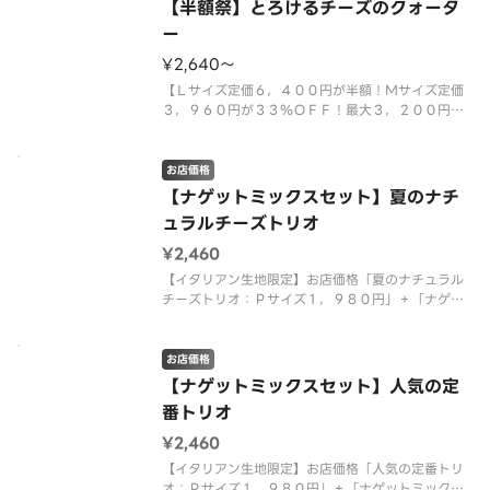
【半額祭】とろけるチーズのクォータ
ー
¥2,640〜
【Ｌサイズ定価６，４００円が半額！Ｍサイズ定価
３，９６０円が３３％ＯＦＦ！最大３，２００円お
得！クリスピー生地限定】「とろけるチーズ＆トマ
ト」、「４種のミートミックス」、「ポテト＆厚切
りベーコン」、「マルゲリータ」のピザが１度に楽
お店価格
しめる大人も子供も大満足なクォ
【ナゲットミックスセット】夏のナチ
ュラルチーズトリオ
¥2,460
【イタリアン生地限定】お店価格「夏のナチュラル
チーズトリオ：Ｐサイズ１，９８０円」＋「ナゲッ
トミックス（トマトファンシーソース）：４８０
円」を組み合わせた特別なセット商品です。 ＜マ
ヨネーズソース＞ 北海道スイートコーン・テリヤ
お店価格
キチキン・テリヤキソース・チェダ
【ナゲットミックスセット】人気の定
番トリオ
¥2,460
【イタリアン生地限定】お店価格「人気の定番トリ
オ：Ｐサイズ１，９８０円」＋「ナゲットミックス