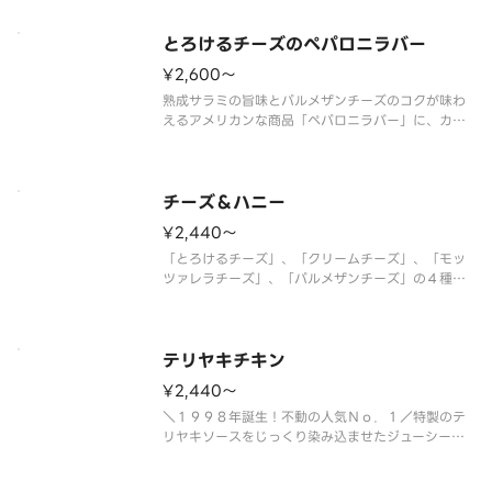
オレガノの香りが加わり、食欲をそそる味わいに仕
上がっています。ブラウンマッシュルーム、ピーマ
ン、オニオンなどの野菜もバラン
とろけるチーズのペパロニラバー
¥2,600〜
熟成サラミの旨味とパルメザンチーズのコクが味わ
えるアメリカンな商品「ペパロニラバー」に、カマ
ンベールチーズ入りの濃厚なとろけるチーズをトッ
ピング！ ＜トマトソース＞ とろけるチーズ・熟
成サラミ・マッシュルーム・オニオン・ピーマン・
パルメザンチーズ・オレガノ
チーズ＆ハニー
¥2,440〜
「とろけるチーズ」、「クリームチーズ」、「モッ
ツァレラチーズ」、「パルメザンチーズ」の４種類
のチーズと別添のハチミツの相性が抜群！！子供か
ら大人まで楽しめるチーズピザです。 ＜ソースレ
ス＞ とろけるチーズ・クリームチーズ・モッツァ
レラ・パルメザンチーズ・ハチミ
テリヤキチキン
¥2,440〜
＼１９９８年誕生！不動の人気Ｎｏ．１／特製のテ
リヤキソースをじっくり染み込ませたジューシーな
チキンに、こんがり焼いたマヨネーズが相性抜群。
スイートコーンの甘みと店内でカットしたフレッシ