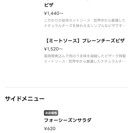
ピザ
¥1,440〜
こだわりの旨辛ホットソース・世界中から厳選した
ナチュラルチーズを味わえるシンプルなピザです。
お好みトッピングで自分だけのオリジナルピザも作
れます。
【ミートソース】プレーンチーズピザ
¥1,520〜
長時間煮込んで肉のうま味を凝縮したピザーラ特製
ミートソース・世界中から厳選したナチュラルチー
ズを味わえるシンプルなピザです。お好みトッピン
グで自分だけのオリジナルピザも作れます。
サイドメニュー
お店価格
フォーシーズンサラダ
¥620