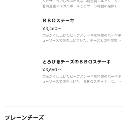
＼ピザーラでしか味わえない新感覚マルゲリータ／
北海道産マスカルポーネとピザーラ特製の完熟トマ
トを、スタッフがお店で毎日丁寧にブレンドして仕
上げた、クリーミーな特製トマトソースが主役のマ
ＢＢＱステーキ
ルゲリータです。イタリア産水牛モッツァレラのコ
クに、生ハムのほどよい塩味、さ
¥3,460〜
柔らかく仕上げたビーフステーキを特製のバーベキ
ューソースで焼き上げました。チーズとの相性抜群
のステーキピザです。 ＜マヨネーズソース＞ 牛
ステーキ・バーベキューソース・ダイスポテト・赤
パプリカ・マッシュルーム・オニオン・ブラックペ
ッパー・パセリ ※ＢＢＱステー
とろけるチーズのＢＢＱステーキ
¥3,660〜
柔らかく仕上げたビーフステーキを特製のバーベキ
ューソースで焼き上げた「ＢＢＱステーキ」に、カ
マンベールチーズ入りの濃厚なとろけるチーズをト
ッピング！ ＜マヨネーズソース＞ とろけるチー
ズ・牛ステーキ・バーベキューソース・ダイスポテ
ト・赤パプリカ・マッシュルーム
プレーンチーズ