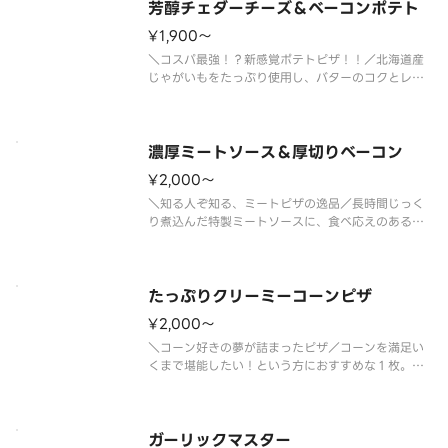
す。ひと口ごとに幸せを感じられる
芳醇チェダーチーズ＆ベーコンポテト
¥1,900〜
＼コスパ最強！？新感覚ポテトピザ！！／北海道産
じゃがいもをたっぷり使用し、バターのコクとレモ
ンの爽やかな風味が広がる特製ソースで仕上げた、
満足感たっぷりのピザです。ベーコンやポテトの美
味しさを引き立て、コクがありながらもさっぱりと
した味わいに仕上げました。芳醇
濃厚ミートソース＆厚切りベーコン
¥2,000〜
＼知る人ぞ知る、ミートピザの逸品／長時間じっく
り煮込んだ特製ミートソースに、食べ応えのある厚
切りベーコン、安曇野で作られた濃厚クリームチー
ズを合わせた、満足度の高い１枚です。甘みと旨み
のバランスが良く、お子さまにも食べやすい味わい
で、ご家族のお集まりにおすすめ
たっぷりクリーミーコーンピザ
¥2,000〜
＼コーン好きの夢が詰まったピザ／コーンを満足い
くまで堪能したい！という方におすすめな１枚。濃
厚なグラタンソースとマヨネーズのコクが合わさっ
て、クリーミーでやさしい味わいをお楽しみいただ
けます。お子様がいるご家庭でぜひお試しいただき
たい、ほっとするおいしさのピザ
ガーリックマスター