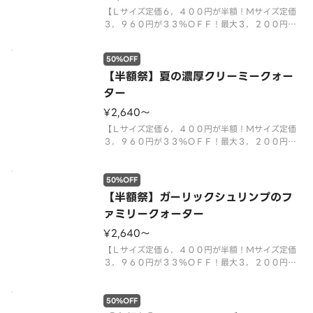
【Ｌサイズ定価６，４００円が半額！Ｍサイズ定価
３，９６０円が３３％ＯＦＦ！最大３，２００円お
得！クリスピー生地限定】夏のＣＭ商品「ガーリッ
クビーフ＆フレッシュレタス」に、満足感たっぷり
50%OFF
の「芳醇チェダーチーズ＆ベーコンポテト」、ピザ
ーラ定番の美味しさが楽しめる「
【半額祭】夏の濃厚クリーミークォー
ター
¥2,640〜
【Ｌサイズ定価６，４００円が半額！Ｍサイズ定価
３，９６０円が３３％ＯＦＦ！最大３，２００円お
得！クリスピー生地限定】フレッシュズッキーニを
使用した「生ハム＆ズッキーニ」に、和風ピザの新
定番「もち明太子ピザ」、子どもから大人まで楽し
50%OFF
める「たっぷりクリーミーコーン
【半額祭】ガーリックシュリンプのフ
ァミリークォーター
¥2,640〜
【Ｌサイズ定価６，４００円が半額！Ｍサイズ定価
３，９６０円が３３％ＯＦＦ！最大３，２００円お
得！クリスピー生地限定】スタッフの好きなピザラ
ンキング１位「大海老のガーリックシュリンプ」と
人気Ｎｏ．１「テリヤキチキン」、「ミート＆マヨ
50%OFF
ポテト」、「濃厚ミートソース＆