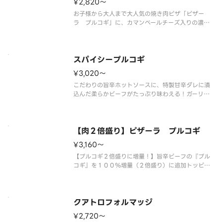
¥2,820〜
お子様から大人まで大人気の焼き肉ピザ「ピザー
ラ プルコギ」に、カマンベールチーズ入りの濃厚
なとろけるチーズをトッピング！ ＜ソースレス
＞ とろけるチーズ・プルコギ・ほうれん草・ガー
リック・コーン・オニオン・マヨネーズ・ブラック
ペッパー
スパイシープルコギ
¥3,020〜
こだわりの旨辛ホットソースに、特製甘辛ダレに漬
込んだ柔らかビーフがたっぷり味わえる！ガーリッ
クの風味がやみつきになる旨辛ピザです。 ＜旨辛
ホットソース＞ プルコギ・ほうれん草・ガーリッ
ク・コーン・オニオン・マヨネーズ・ブラックペッ
パー・スパイシーオイル（別添）
【肉２倍盛り】ピザーラ プルコギ
¥3,160〜
【プルコギ２倍盛りに増量！】旨辛ビーフの『プル
コギ』を１００％増量（２倍盛り）に追加トッピン
グしました！特製タレに漬け込んだビーフをたっぷ
り味わえる大満足の一枚をお楽しみいただけます。
＜ソースレス＞ プルコギ（２倍）・ほうれん草・
ガーリック・コーン・オニオン・
クアトロフォルマッジ
¥2,720〜