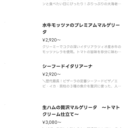
ンと食べたい日にぴったり！ぷりっぷりの大海老の
食感と、隠し味に醤油や塩麹がほんのり入ったピザ
ーラオリジナルの香ばしいガーリックソースがクセ
になる、贅沢な１枚。お好みでフレッシュレモンを
搾ると、さわやかに味変もお楽し
水牛モッツァのプレミアムマルゲリー
タ
¥2,920〜
クリーミーでコクの深いイタリアラツィオ産水牛の
モッツァレラを使用。トマトの旨味を存分に味わえ
るセミドライトマトソースを加えたピザーラ最上級
のマルゲリータです。 ＜トマトソース＞ 水牛の
シーフードイタリアーナ
モッツァレラ・フレッシュバジル・セミドライトマ
トソース・チェリートマト・ＥＶ
¥2,920〜
＼歴代最長！ピザーラの定番シーフードピザ／エ
ビ・イカ・貝柱の３種の魚介を贅沢に使った、人気
のシーフードピザです。ガーリックを効かせたトマ
トソースの香ばしい風味と、たっぷりのナチュラル
チーズが魚介の旨みを引き立てます。カリッと焼き
上げたスモークベーコンのほどよい
生ハムの贅沢マルゲリータ ～トマト
クリーム仕立て～
¥3,080〜