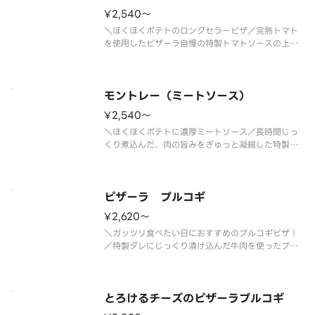
¥2,540〜
＼ほくほくポテトのロングセラーピザ／完熟トマト
を使用したピザーラ自慢の特製トマトソースの上
に、ホクホクのポテトをたっぷりトッピング。特製
マヨネーズのほどよい酸味が合わさった、やさしい
味わいに仕上げました。ボリュームも満点で、ピザ
ーラを代表する人気のピザ。お腹い
モントレー（ミートソース）
¥2,540〜
＼ほくほくポテトに濃厚ミートソース／長時間じっ
くり煮込んだ、肉の旨みをぎゅっと凝縮した特製ミ
ートソースが主役のピザです。甘みのある濃厚なミ
ートソースに、マヨネーズで和えたほくほくのポテ
トをたっぷりトッピング。クセのない美味しさなの
で、お子さまにも食べやすく、ご
ピザーラ プルコギ
¥2,620〜
＼ガッツリ食べたい日におすすめのプルコギピザ！
／特製ダレにじっくり漬け込んだ牛肉を使ったプル
コギを、たっぷり楽しんでいただける人気のビーフ
ピザです。ガーリックの香ばしい風味にコーンの甘
みがアクセントになり、食べ進めるほど口いっぱい
に美味しさが広がります。プルコ
とろけるチーズのピザーラプルコギ