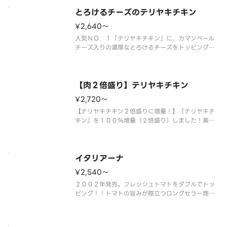
ュマッシュルームの香りがアクセントになっていま
す。仕上げに別添えの国産のりを
とろけるチーズのテリヤキチキン
¥2,640〜
人気ＮＯ．１「テリヤキチキン」に、カマンベール
チーズ入りの濃厚なとろけるチーズをトッピング！
＜マヨネーズソース＞ とろけるチーズ・テリヤキ
チキン・マヨネーズ・コーン・マッシュルーム・オ
ニオン・パセリ・のり（別添） ※のりは別添えで
す。
【肉２倍盛り】テリヤキチキン
¥2,720〜
【テリヤキチキン２倍盛りに増量！】『テリヤキチ
キン』を１００％増量（２倍盛り）しました！美味
しさの新たな次元を体験し、テリヤキチキン味のピ
ザの魅力を味わい尽くしましょう！ ＜マヨネーズ
ソース＞ テリヤキチキン（２倍）・マヨネーズ・
コーン・マッシュルーム・オニオ
イタリアーナ
¥2,540〜
２００２年発売。フレッシュトマトをダブルでトッ
ピング！！トマトの旨みが際立つロングセラー商品
です。 ＜トマトソース＞ ダブルスライストマ
ト・オレガノ・パルメザンチーズ・オニオン・ピー
マン・ＥＶオリーブオイル（別添）※ＥＶオリーブ