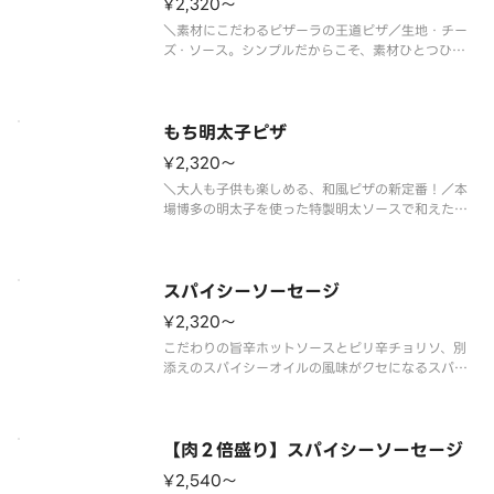
¥2,320〜
＼素材にこだわるピザーラの王道ピザ／生地・チー
ズ・ソース。シンプルだからこそ、素材ひとつひと
つにこだわったピザーラの美味しさをストレートに
味わえる１枚です。本場イタリア産モッツァレラチ
ーズのコクと完熟トマトを使用したソースの爽やか
な酸味、香り立つバジルが絶妙に
もち明太子ピザ
¥2,320〜
＼大人も子供も楽しめる、和風ピザの新定番！／本
場博多の明太子を使った特製明太ソースで和えたほ
くほくのポテトに、お餅をトッピング。食感も楽し
める人気の和風ピザ。明太子の旨みとお餅のやさし
い甘みが調和した、まろやかでコクのある味わいで
す。さらに、仕上げに別添えの国
スパイシーソーセージ
¥2,320〜
こだわりの旨辛ホットソースとピリ辛チョリソ、別
添えのスパイシーオイルの風味がクセになるスパイ
シーなピザ！！ ＜旨辛ホットソース＞ チョリ
ソ・粗びきソーセージ・ガーリック・オニオン・ブ
ラックペッパー・パセリ・スパイシーオイル（別
添） ※スパイシーオイルは別添えで
【肉２倍盛り】スパイシーソーセージ
¥2,540〜