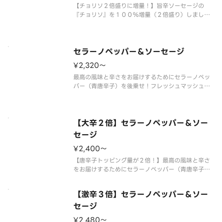
【チョリソ２倍盛りに増量！】旨辛ソーセージの
『チョリソ』を１００％増量（２倍盛り）しまし
た！やみつきになる味わいを存分にお楽しみくださ
い。 ＜旨辛ホットソース＞ チョリソ（２倍）・
粗びきソーセージ・ガーリック・オニオン・ブラッ
クペッパー・パセリ・スパイシーオイ
セラーノペッパー＆ソーセージ
¥2,320〜
最高の風味と辛さをお届けするためにセラーノペッ
パー（青唐辛子）を後乗せ！フレッシュマッシュル
ームと粗びきソーセージの旨味を合わせた痺れるお
いしさが癖になる旨辛ピザです。 【ご注意】大変
辛いピザの為、辛いものが苦手な方、お子様はご遠
慮ください。 【ご注意】唐辛子
【大辛２倍】セラーノペッパー＆ソー
セージ
¥2,400〜
【唐辛子トッピング量が２倍！】最高の風味と辛さ
をお届けするためにセラーノペッパー（青唐辛子）
を後乗せ！フレッシュマッシュルームと粗びきソー
セージの旨味を合わせた痺れるおいしさが癖になる
【激辛３倍】セラーノペッパー＆ソー
大辛ピザです。 【ご注意】大変辛いピザの為、辛
いものが苦手な方、お子様はご遠
セージ
¥2,480〜