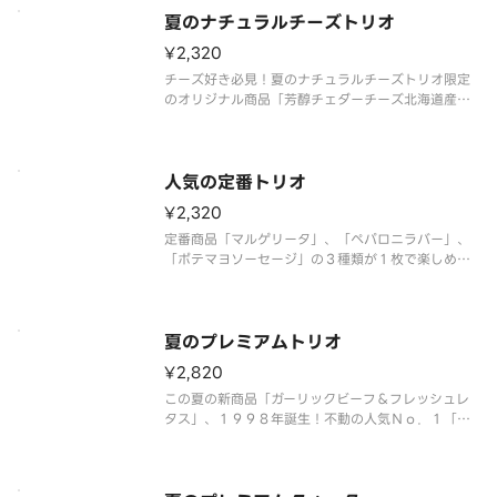
ファンシーソース）：４００円」＋「ピザーラナゲ
夏のナチュラルチーズトリオ
ット４個入（マスタードソース）：３００円」を組
み合わせた特別なセット商品です
¥2,320
チーズ好き必見！夏のナチュラルチーズトリオ限定
のオリジナル商品「芳醇チェダーチーズ北海道産ス
イートコーン＆テリマヨ」に、「芳醇チェダーチー
ズ＆ベーコンポテト」、「とろけるチーズのテリヤ
キチキン」が入った、チーズ好きにはたまらない、
３種類のピザが１度で楽しめる特
人気の定番トリオ
¥2,320
定番商品「マルゲリータ」、「ペパロニラバー」、
「ポテマヨソーセージ」の３種類が１枚で楽しめる
ピザです。 ＜トマトソース＞ 熟成サラミ・モッ
ツァレラ・チェリートマト・粗びきソーセージ・ポ
テト（オニオン・マヨネーズ和え）・マヨネーズ・
マッシュルーム・パルメザンチー
夏のプレミアムトリオ
¥2,820
この夏の新商品「ガーリックビーフ＆フレッシュレ
タス」、１９９８年誕生！不動の人気Ｎｏ．１「テ
リヤキチキン」、スタッフの好きなピザランキング
第１位の「大海老のガーリックシュリンプ」の３種
類が１枚で楽しめる贅沢なピザです。 ＜マヨネー