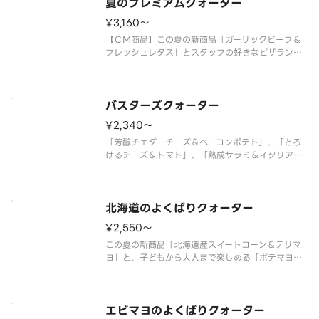
ズソース＞ ガーリックグリルビ
夏のプレミアムクォーター
¥3,160〜
【ＣＭ商品】この夏の新商品「ガーリックビーフ＆
フレッシュレタス」とスタッフの好きなピザランキ
ング第１位の「大海老のガーリックシュリンプ」ク
リーミーな北海道産マスカルポーネを使用した「北
海道産マスカルポーネ＆熟成サラミ」定番の美味し
さの「フレッシュトマト＆バジル
バスターズクォーター
¥2,340〜
「芳醇チェダーチーズ＆ベーコンポテト」、「とろ
けるチーズ＆トマト」、「熟成サラミ＆イタリア風
ソーセージ」、「テリヤキチキン＆マヨネーズ」の
４種類が１枚で楽しめるクォーターピザです。 ＜
トマトソース／マヨネーズソース＞ テリヤキチキ
ン・厚切りベーコン・熟成サラミ
北海道のよくばりクォーター
¥2,550〜
この夏の新商品「北海道産スイートコーン＆テリマ
ヨ」と、子どもから大人まで楽しめる「ポテマヨソ
ーセージ」、満足感たっぷりの「芳醇チェダーチー
ズ＆ベーコンポテト」、北海道産マスカルポーネを
使用した「北海道産マスカルポーネ＆熟成サラ
ミ」。北海道産食材を存分に味わえる
エビマヨのよくばりクォーター