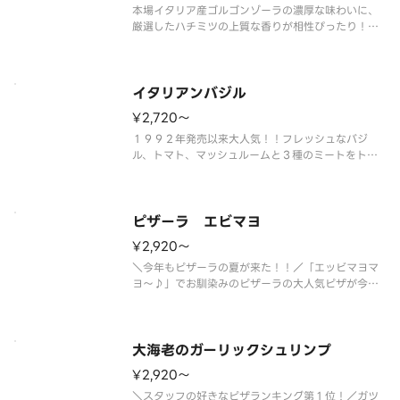
本場イタリア産ゴルゴンゾーラの濃厚な味わいに、
厳選したハチミツの上質な香りが相性ぴったり！！
塩味と甘みのバランスが良い人気の一品です！「ゴ
ルゴンゾーラ」、「モッツァレラ」、「クリームチ
ーズ」、「パルメザンチーズ」のクアトロフォルマ
ッジ（４種類のチーズ）で作り上
イタリアンバジル
¥2,720〜
１９９２年発売以来大人気！！フレッシュなバジ
ル、トマト、マッシュルームと３種のミートをトッ
ピングしたミックスピザの決定版。 ＜トマトソー
ス＞ ペッパーハム・スライストマト・スモークベ
ーコン・イタリア風ソーセージ・マッシュルーム・
オニオン・ブラックペッパー・ベー
ピザーラ エビマヨ
¥2,920〜
＼今年もピザーラの夏が来た！！／「エッビマヨマ
ヨ～♪」でお馴染みのピザーラの大人気ピザが今年
も帰ってきました！ふっくら衣で包みこんだぷりぷ
りエビと、コーン・ベーコン・トマトをトッピン
グ。ほんのり甘い特製オーロラソースは、１度食べ
れば思わずやみつき！愛され続けて
大海老のガーリックシュリンプ
¥2,920〜
＼スタッフの好きなピザランキング第１位！／ガツ