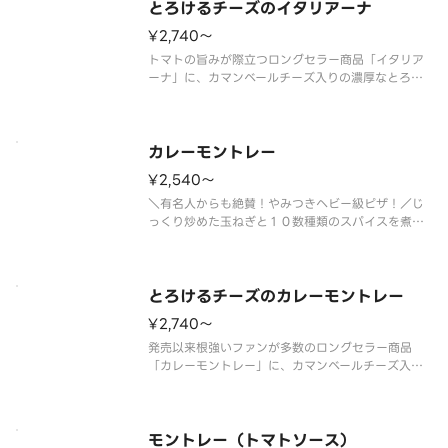
オイルは別添えです。
とろけるチーズのイタリアーナ
¥2,740〜
トマトの旨みが際立つロングセラー商品「イタリア
ーナ」に、カマンベールチーズ入りの濃厚なとろけ
るチーズをトッピング！ ＜トマトソース＞ とろ
けるチーズ・ダブルスライストマト・オレガノ・パ
ルメザンチーズ・オニオン・ピーマン・ＥＶオリー
ブオイル（別添）※ＥＶオリーブ
カレーモントレー
¥2,540〜
＼有名人からも絶賛！やみつきヘビー級ピザ！／じ
っくり炒めた玉ねぎと１０数種類のスパイスを煮込
んで作った、ピザーラ特製のカレーソースが自慢。
そこにマヨネーズとオニオンで和えたホクホクのポ
テトを、たっぷりトッピングしています。厚切りベ
ーコンのほどよい塩気とポテトの
とろけるチーズのカレーモントレー
¥2,740〜
発売以来根強いファンが多数のロングセラー商品
「カレーモントレー」に、カマンベールチーズ入り
の濃厚なとろけるチーズをトッピング！ ＜カレー
ソース＞ とろけるチーズ・ショルダーベーコン・
ポテト（オニオン・マヨネーズ和え）・パルメザン
チーズ・マヨネーズ・コーン・オニ
モントレー（トマトソース）