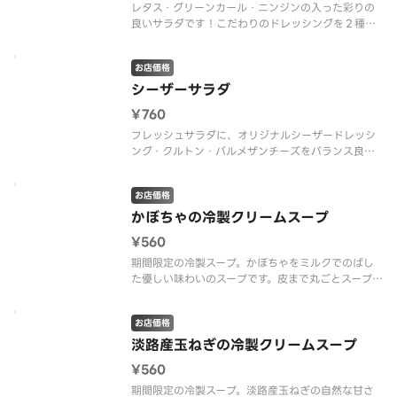
レタス・グリーンカール・ニンジンの入った彩りの
良いサラダです！こだわりのドレッシングを２種類
の中から選べます！ ※プラスチック資源循環法の
施行に伴い、フォークを有料（１本１０円）とさせ
お店価格
ていただきます。 ※フォークは、サイドメニュー
にございます。
シーザーサラダ
¥760
フレッシュサラダに、オリジナルシーザードレッシ
ング・クルトン・パルメザンチーズをバランス良く
組み合わせた人気のサラダ！ ※プラスチック資源
循環法の施行に伴い、フォークを有料（１本１０
お店価格
円）とさせていただきます。 ※フォークは、サイ
ドメニューにございます。
かぼちゃの冷製クリームスープ
¥560
期間限定の冷製スープ。かぼちゃをミルクでのばし
た優しい味わいのスープです。皮まで丸ごとスープ
にし、素材の自然な甘味とコクが広がります。 ※
プラスチック資源循環法の施行に伴い、スプーンを
お店価格
有料（１本１０円）とさせていただきます。 ※ス
プーンは、サイドメニューにござ
淡路産玉ねぎの冷製クリームスープ
¥560
期間限定の冷製スープ。淡路産玉ねぎの自然な甘さ