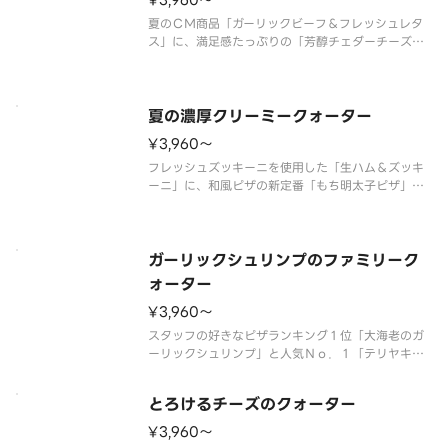
¥3,960〜
夏のＣＭ商品「ガーリックビーフ＆フレッシュレタ
ス」に、満足感たっぷりの「芳醇チェダーチーズ＆
ベーコンポテト」、ピザーラ定番の美味しさが楽し
める「テリヤキチキン＆マヨネーズ」、フレッシュ
トマトを使用した「スライストマト＆ペッパーハ
ム」の４種類が１枚で楽しめるクォ
夏の濃厚クリーミークォーター
¥3,960〜
フレッシュズッキーニを使用した「生ハム＆ズッキ
ーニ」に、和風ピザの新定番「もち明太子ピザ」、
子どもから大人まで楽しめる「たっぷりクリーミー
コーンピザ」、特製グラタンソースを使用した「濃
厚クリーミーシーフード」。４種類が１枚で楽しめ
るクォーターピザです。 ＜マヨ
ガーリックシュリンプのファミリーク
ォーター
¥3,960〜
スタッフの好きなピザランキング１位「大海老のガ
ーリックシュリンプ」と人気Ｎｏ．１「テリヤキチ
キン」、「ミート＆マヨポテト」、「濃厚ミートソ
ース＆厚切りベーコン」の４種類が１枚で楽しめる
とろけるチーズのクォーター
クォーターピザです。 ＜ミートソース／マヨネー
ズソース＞ 大海老・特製ガーリ
¥3,960〜