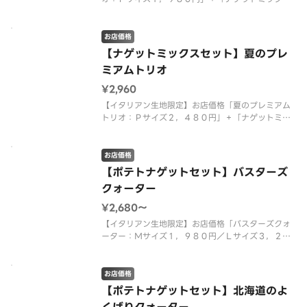
（トマトファンシーソース）：４８０円」を組み合
わせた特別なセット商品です。 ＜トマトソース
＞ 熟成サラミ・モッツァレラ・チェリートマト・
お店価格
粗びきソーセージ・ポテト（オニオ
【ナゲットミックスセット】夏のプレ
ミアムトリオ
¥2,960
【イタリアン生地限定】お店価格「夏のプレミアム
トリオ：Ｐサイズ２，４８０円」＋「ナゲットミッ
クス（トマトファンシーソース）：４８０円」を組
み合わせた特別なセット商品です。 ＜マヨネーズ
ソース＞ ガーリックグリルビーフ・ダイスオニオ
お店価格
ン・大海老・特製ガーリックソー
【ポテトナゲットセット】バスターズ
クォーター
¥2,680〜
【イタリアン生地限定】お店価格「バスターズクォ
ーター：Ｍサイズ１，９８０円／Ｌサイズ３，２４
０円」＋「ローステッドポテト９本入（トマトファ
ンシーソース）：４００円」＋「ピザーラナゲット
４個入（マスタードソース）：３００円」を組み合
お店価格
わせた特別なセット商品です。
【ポテトナゲットセット】北海道のよ