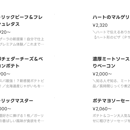
ーリックビーフ＆フレ
ハートのマルゲリ
シュレタス
¥2,320
920〜
＼ハートで伝えるあり
【ハート形のピザ（Ｐ
ザーラの新提案！自分で仕上
ンドトス生地限定）】
プレミアム体験／これまでに
イチオシのかわいいピ
味わいの最強のピザが登場し
ら！ご注文いただいて
た！ガーリック醤油ダレをた
醇チェダーチーズ＆ベ
ッフが想いを込めて１
濃厚ミートソース
り絡めたジューシーなビーフ
にハート型にしていま
フレッシュなダイスオニオン
コンポテト
りベーコン
ア産モッツァレラチー
マトが相性抜群。さらに野菜
900〜
¥2,000〜
シュなチェリートマト
の美味しさを楽しんでもらう
、フレッシュレタ
スパ最強！？新感覚ポテトピ
＼知る人ぞ知る、ミー
！／北海道産じゃがいもをた
品／長時間じっくり煮
り使用し、バターのコクとレ
ミートソースに、食べ
の爽やかな風味が広がる特製
厚切りベーコン、安曇
ーリックマスター
ポテマヨソーセー
スで仕上げた、満足感たっぷ
た濃厚クリームチーズ
ピザです。ベーコンやポテト
た、満足度の高い１枚
,000〜
¥2,060〜
味しさを引き立て、コクがあ
と旨みのバランスが良
酒好きに捧げる１枚／ガーリ
ポテト＆コーン大人気
がらもさっぱりとした味わい
まにも食べやすい味わ
の香ばしい風味が食欲をそそ
せに粗びきソーセージ
上げました。芳醇
族のお集まりにおすす
パンチのある味わいがクセに
グ。マヨネーズで仕上