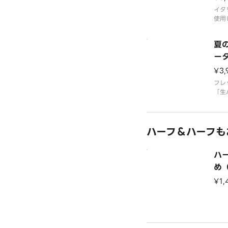
イタ
使用
トク
沢マ
夏
マッ
タ」
ー
ムマ
¥3,
タブ
た４
フレ
「生
ピザ
ザ」
る「
ハーフ＆ハーフも
ザ」
した
ド」
ハ
ォー
め
¥1