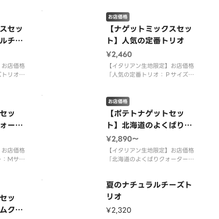
限定】フレ
お得！クリスピー生地限定】スタ
用した「生
ッフの好きなピザランキング１位
お店価格
、和風ピザ
「大海老のガーリックシュリン
スセッ
【ナゲットミックスセッ
ピザ」、子
プ」と人気Ｎｏ．１「テリヤキチ
ルチー
ト】人気の定番トリオ
める「たっ
キン」、「ミート＆マヨポテ
ト」、「濃厚ミートソース＆
¥2,460
】お店価格
【イタリアン生地限定】お店価格
ズトリオ：
「人気の定番トリオ：Ｐサイズ
」＋「ナゲ
１，９８０円」＋「ナゲットミッ
ファンシー
クス（トマトファンシーソー
を組み合わ
ス）：４８０円」を組み合わせた
お店価格
です。 ＜
特別なセット商品です。 ＜トマ
セッ
【ポテトナゲットセッ
北海道スイ
トソース＞ 熟成サラミ・モッツ
ォータ
ト】北海道のよくばりク
チキン・テ
ァレラ・チェリートマト・粗びき
ォーター
ソーセージ・ポテト（オニオ
¥2,890〜
】お店価格
【イタリアン生地限定】お店価格
ー：Ｍサイ
「北海道のよくばりクォーター：
イズ３，２
Ｍサイズ２，１９０円／Ｌサイズ
ッドポテト
３，５２０円」＋「ローステッド
夏のナチュラルチーズト
シーソー
ポテト９本入（トマトファンシー
ピザーラナ
ソース）：４００円」＋「ピザー
リオ
セッ
ードソー
ラナゲット４個入（マスタードソ
ムクォ
¥2,320
み合わせた
ース）：３００円」を組み合わせ