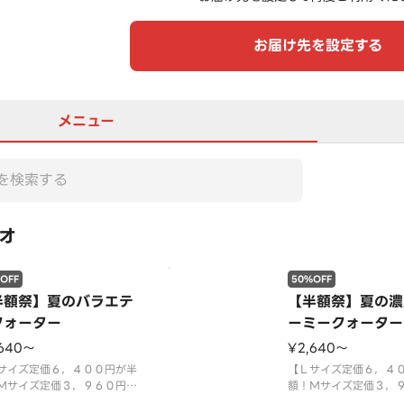
お届け先を設定する
メニュー
オ
OFF
50%OFF
半額祭】夏のバラエテ
【半額祭】夏の濃
クォーター
ーミークォーター
,640〜
¥2,640〜
サイズ定価６，４００円が半
【Ｌサイズ定価６，４
Ｍサイズ定価３，９６０円が
額！Ｍサイズ定価３，
％ＯＦＦ！最大３，２００円
３３％ＯＦＦ！最大３