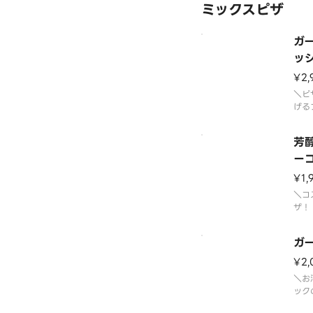
ミックスピザ
ガ
ッ
¥2,
＼ピ
げる
ない
まし
芳
っぷ
に、
ー
とト
¥1,
本来
ため
＼コ
ザ！
っぷ
モン
ガ
ソー
りの
¥2
の美
＼お
りな
ック
に仕
る、