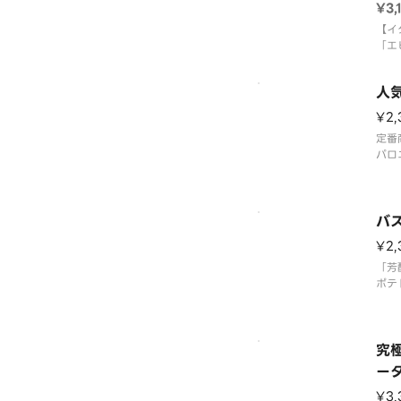
ク
老・
¥3,
【イ
「エ
ー：
イズ
人
ッド
シー
¥2,
ザー
定番
ドソ
パロ
わせ
セー
るピ
＞ 
チェ
バ
ジ・
¥2
ズ和
ルー
「芳
ポテ
マト
風ソ
ン＆
で楽
究
＜ト
ー
ース
¥3
ベー