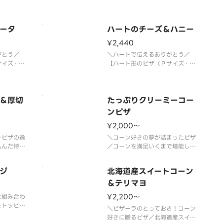
ータ
ハートのチーズ＆ハニー
¥2,440
がとう／
＼ハートで伝えるありがとう／
サイズ・ハ
【ハート形のピザ（Ｐサイズ・ハ
ピザーラで
ンドトス生地限定）】ハート型が
ザはこち
かわいい、チーズが主役の真っ白
から、スタ
なデザートピザ。とろけるチーズ
枚１枚丁寧
＆厚切
のコクに、たっぷりはちみつのや
たっぷりクリーミーコー
す。イタリ
さしい甘さが重なり、甘じょっぱ
ンピザ
ズとフレッ
いおいしさが広がります。ひと口
¥2,000〜
とバ
ごとに幸せを感じられる
トピザの逸
＼コーン好きの夢が詰まったピザ
込んだ特製
／コーンを満足いくまで堪能した
応えのある
い！という方におすすめな１枚。
野で作られ
濃厚なグラタンソースとマヨネー
ジ
北海道産スイートコーン
を合わせ
ズのコクが合わさって、クリーミ
です。甘み
ーでやさしい味わいをお楽しみい
＆テリマヨ
く、お子さ
ただけます。お子様がいるご家庭
¥2,200〜
な組み合わ
いで、ご家
でぜひお試しいただきたい、ほっ
をトッピン
め
とするおいしさのピザ
＼ピザーラのとっておき！コーン
げたお子様
好きに贈るピザ／北海道産スイー