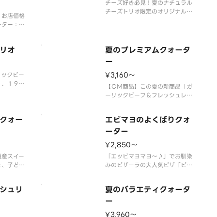
。
た特別なセット商品で
チーズ好き必見！夏のナチュラル
チーズトリオ限定のオリジナル商
】お店価格
品「芳醇チェダーチーズ北海道産
ーター：Ｍ
スイートコーン＆テリマヨ」に、
Ｌサイズ
「芳醇チェダーチーズ＆ベーコン
ーステッド
ポテト」、「とろけるチーズのテ
リオ
夏のプレミアムクォータ
ファンシー
リヤキチキン」が入った、チーズ
＋「ピザー
ー
好きにはたまらない、３種類のピ
スタードソ
ザが１度で楽しめる特
¥3,160〜
リックビー
組み合わせ
」、１９９
す
【ＣＭ商品】この夏の新商品「ガ
Ｎｏ．１
ーリックビーフ＆フレッシュレタ
スタッフの
ス」とスタッフの好きなピザラン
第１位の
キング第１位の「大海老のガーリ
シュリン
クォー
エビマヨのよくばりクォ
ックシュリンプ」クリーミーな北
楽しめる贅
海道産マスカルポーネを使用した
ーター
ヨネーズソ
「北海道産マスカルポーネ＆熟成
¥2,850〜
リルビ
サラミ」定番の美味しさの「フレ
道産スイー
ッシュトマト＆バジル
「エッビマヨマヨ～♪」でお馴染
と、子ども
みのピザーラの大人気ピザ「ピザ
「ポテマヨ
ーラ エビマヨ」、人気ＮＯ．１
たっぷりの
の「テリヤキチキン」、「ピザー
シュリ
夏のバラエティクォータ
＆ベーコン
ラエビマヨ」、「ガーリックマス
スカルポー
ター」に、王道な「マルゲリー
ー
産マスカル
タ」の４種類が１枚で楽しめるク
¥3,960〜