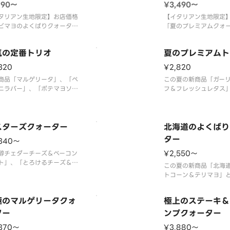
ォーター
ーター
特製ガーリックソー
特別なセット商品です
190〜
¥3,490〜
タリアン生地限定】お店価格
【イタリアン生地限定
ビマヨのよくばりクォータ
「夏のプレミアムクォ
Ｍサイズ２，４９０円／Ｌサ
サイズ２，７９０円／
４，０００円」＋「ローステ
４，５００円」＋「ロ
気の定番トリオ
夏のプレミアムト
ポテト９本入（トマトファン
ポテト９本入（トマト
ソース）：４００円」＋「ピ
ソース）：４００円」
320
¥2,820
ラナゲット４個入（マスター
ラナゲット４個入（マ
商品「マルゲリータ」、「ペ
この夏の新商品「ガー
ース）：３００円」を組み合
ース）：３００円」を
ニラバー」、「ポテマヨソー
フ＆フレッシュレタス
た特別なセット商品
た特別なセット商品で
ジ」の３種類が１枚で楽しめ
８年誕生！不動の人気
ザです。 ＜トマトソース
「テリヤキチキン」、
熟成サラミ・モッツァレラ・
好きなピザランキング
リートマト・粗びきソーセー
スターズクォーター
「大海老のガーリック
北海道のよくばり
ポテト（オニオン・マヨネー
プ」の３種類が１枚で
ター
,340〜
え）・マヨネーズ・マッシュ
沢なピザです。 ＜マ
¥2,550〜
ム・パルメザンチー
醇チェダーチーズ＆ベーコン
ース＞ ガーリックグ
ト」、「とろけるチーズ＆ト
この夏の新商品「北海
」、「熟成サラミ＆イタリア
トコーン＆テリマヨ」
ーセージ」、「テリヤキチキ
から大人まで楽しめる
マヨネーズ」の４種類が１枚
ソーセージ」、満足感
しめるクォーターピザです。
極のマルゲリータクォ
極上のステーキ＆
「芳醇チェダーチーズ
マトソース／マヨネーズソ
ター
ポテト」、北海道産マ
ンプクォーター
＞ テリヤキチキン・厚切り
ネを使用した「北海道
,370〜
¥3,880〜
コン・熟成サラミ