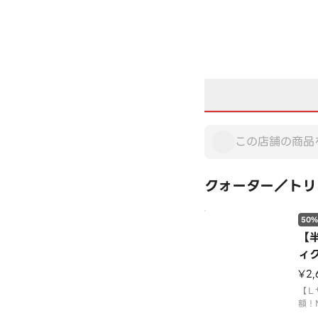
クォーター／トリ
50%
【
ィ
¥2
【Ｌ
額！
３３