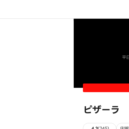
平日
ピザーラ 
245件の
4.3
(
245
)
店舗