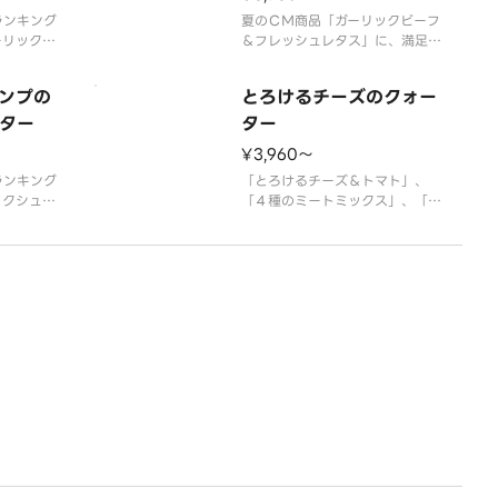
。北海道産
ォーターピザです。 ＜トマトソ
ランキング
ース／マヨネーズソース
夏のＣＭ商品「ガーリックビーフ
ーリックシ
＆フレッシュレタス」に、満足感
い特製バー
たっぷりの「芳醇チェダーチーズ
した「ＢＢ
＆ベーコンポテト」、ピザーラ定
ンプの
とろけるチーズのクォー
長のシーフ
番の美味しさが楽しめる「テリヤ
イタリアー
ター
キチキン＆マヨネーズ」、フレッ
ター
売開始から
シュトマトを使用した「スライス
¥3,960〜
アンバジ
トマト＆ペッパーハム」の４種類
に
ランキング
が１枚で楽しめるクォ
「とろけるチーズ＆トマト」、
ックシュリ
「４種のミートミックス」、「ポ
「テリヤキ
テト＆厚切りベーコン」、「マル
マヨポテ
ゲリータ」のピザが１度に楽しめ
ース＆厚切
る大人も子供も大満足なクォータ
が１枚で楽
ーピザです。 ＜トマトソース
です。 ＜
＞ とろけるチーズ・マスカルポ
ーズソース
ーネチーズ・モッツァレラ・イタ
リ
リア風ソーセージ・粗びき