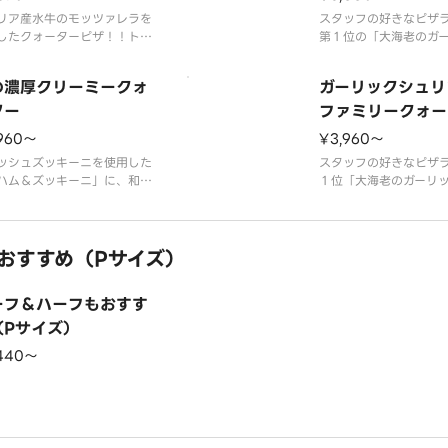
ポーネ＆熟成サラミ」
リア産水牛のモッツァレラを
食材を存分に味わえる
スタッフの好きなピザ
したクォーターピザ！！トマ
第１位の「大海老のガ
リーム仕立ての「生ハムの贅
ュリンプ」、味わい深
ルゲリータ」と「フレッシュ
ベキューソースを使用
の濃厚クリーミークォ
ガーリックシュリ
シュルームのマルゲリー
Ｑステーキ」、歴代最
。「水牛モッツァのプレミア
ター
ードピザ「シーフード
ファミリークォー
ルゲリータ」に「マルゲリー
ナ」に、１９９２年発
960〜
¥3,960〜
ッファラ」。素材にこだわっ
根強い人気の「イタリ
種のマルゲリータが１
ッシュズッキーニを使用した
ル」。ピザーラファン
スタッフの好きなピザ
ハム＆ズッキーニ」に、和風
１位「大海老のガーリ
の新定番「もち明太子ピ
ンプ」と人気Ｎｏ．１
、子どもから大人まで楽しめ
チキン」、「ミート＆
たっぷりクリーミーコーンピ
ト」、「濃厚ミートソ
おすすめ（Pサイズ）
、特製グラタンソースを使用
りベーコン」の４種類
「濃厚クリーミーシーフー
しめるクォーターピザ
。４種類が１枚で楽しめるク
ミートソース／マヨネ
ーフ＆ハーフもおすす
ターピザです。 ＜マヨ
＞ 大海老・特製ガー
（Pサイズ）
,440〜