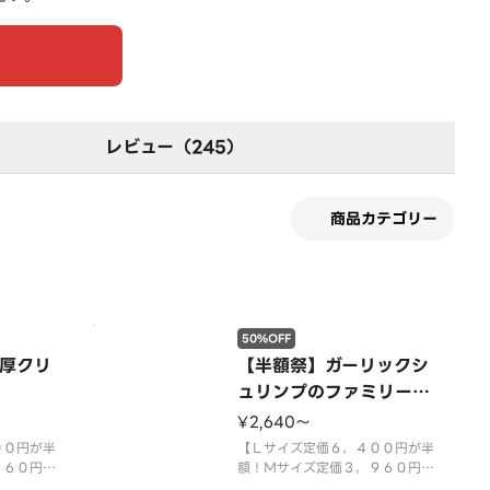
レビュー（245）
商品カテゴリー
50%OFF
厚クリ
【半額祭】ガーリックシ
ュリンプのファミリーク
ォーター
¥2,640〜
００円が半
【Ｌサイズ定価６，４００円が半
９６０円が
額！Ｍサイズ定価３，９６０円が
，２００円
３３％ＯＦＦ！最大３，２００円