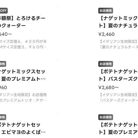
！クリスピー生地限定】夏の
お得！クリスピー生地
商品「ガーリックビーフ＆フ
ッシュズッキーニを使
OFF
お店価格
シュレタス」に、満足感たっ
ハム＆ズッキーニ」に
半額祭】とろけるチー
【ナゲットミック
の「芳醇チェダーチーズ＆ベ
の新定番「もち明太子
のクォーター
ト】夏のナチュラ
ンポテト」、ピザーラ定番の
どもから大人まで楽し
ズトリオ
しさが楽しめる「
ぷりクリーミーコーン
,640〜
¥2,460
サイズ定価６，４００円が半
【イタリアン生地限定
Ｍサイズ定価３，９６０円が
「夏のナチュラルチー
％ＯＦＦ！最大３，２００円
Ｐサイズ１，９８０円
！クリスピー生地限定】「と
ットミックス（トマト
るチーズ＆トマト」、「４種
ソース）：４８０円」
価格
お店価格
ートミックス」、「ポテト＆
せた特別なセット商品
ナゲットミックスセッ
【ポテトナゲット
りベーコン」、「マルゲリー
マヨネーズソース＞ 
】夏のプレミアムトリ
ト】バスターズク
のピザが１度に楽しめる大人
ートコーン・テリヤキ
ー
供も大満足なクォ
リヤキソース・チェダ
960
¥2,680〜
タリアン生地限定】お店価格
【イタリアン生地限定
のプレミアムトリオ：Ｐサイ
「バスターズクォータ
，４８０円」＋「ナゲットミ
ズ１，９８０円／Ｌサ
ス（トマトファンシーソー
４０円」＋「ローステ
：４８０円」を組み合わせた
９本入（トマトファン
価格
お店価格
なセット商品です。 ＜マヨ
ス）：４００円」＋「
ポテトナゲットセッ
【ポテトナゲット
ズソース＞ ガーリックグリ
ゲット４個入（マスタ
】エビマヨのよくばり
ト】夏のプレミア
ーフ・ダイスオニオン・大海
ス）：３００円」を組