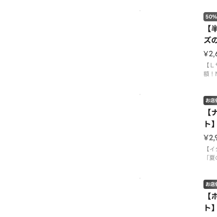
お得
ＣＭ
50%
レッ
【
ぷり
ズ
ーコ
美味
¥2
【Ｌ
額！
３３
お得
ろけ
お店
のミ
【
厚切
ト
タ」
オ
も子
¥2,
【イ
「夏
ズ２
ック
ス）
お店
特別
【
ネー
ト
ルビ