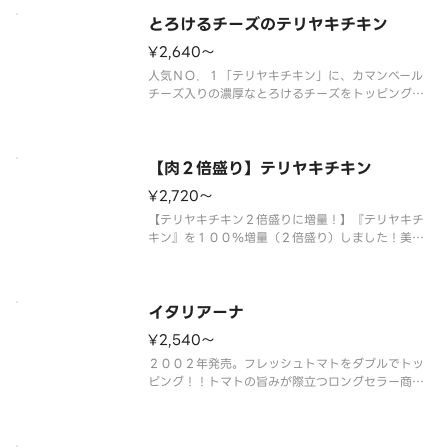
ュマッシュルームの香りがアクセントになっていま
す。仕上げに別添えの国産のりを
とろけるチーズのテリヤキチキン
¥2,640〜
人気ＮＯ．１「テリヤキチキン」に、カマンベール
チーズ入りの濃厚なとろけるチーズをトッピング！
＜マヨネーズソース＞ とろけるチーズ・テリヤキ
チキン・マヨネーズ・コーン・マッシュルーム・オ
ニオン・パセリ・のり（別添） ※のりは別添えで
す。
【肉２倍盛り】テリヤキチキン
¥2,720〜
【テリヤキチキン２倍盛りに増量！】『テリヤキチ
キン』を１００％増量（２倍盛り）しました！美味
しさの新たな次元を体験し、テリヤキチキン味のピ
ザの魅力を味わい尽くしましょう！ ＜マヨネーズ
ソース＞ テリヤキチキン（２倍）・マヨネーズ・
コーン・マッシュルーム・オニオ
イタリアーナ
¥2,540〜
２００２年発売。フレッシュトマトをダブルでトッ
ピング！！トマトの旨みが際立つロングセラー商品
です。 ＜トマトソース＞ ダブルスライストマ
ト・オレガノ・パルメザンチーズ・オニオン・ピー
マン・ＥＶオリーブオイル（別添）※ＥＶオリーブ