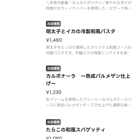
＼辛党大歓喜！大人のナポリタン／爽やかな辛さが
特徴のセラーノペッパーを使用した、ピザーラ特製
のナポリタン。ナポリタンならではの懐かしい甘み
のある味わいに、突き抜ける辛さが加わり、これま
お店価格
でにない新しい美味しさに仕上げました。具材に
は、粗びきソーセージとチョリソの
明太子とイカの冷製和風パスタ
¥1,480
明太子をたっぷり使用したオリジナル和風ソースの
冷製パスタです。平麺パスタ特製リングイネを使
用。 ＜明太子ソース＞ イカ・小ねぎ・のり（別
添）※のりは別添えです。 ※プラスチック資源循
お店価格
環法の施行に伴い、フォークを有料（１本１０円）
とさせていただきます。 ※フォー
カルボナーラ ～熟成パルメザン仕上
げ～
¥1,230
生クリームを使用したクリーミーなカルボナーラソ
ースに熟成パルメザンチーズで仕上げた濃厚な味わ
いのパスタです！ ＜カルボナーラソース＞ 厚切
りベーコン・パルメザンチーズ・ブラックペッパ
ー ※プラスチック資源循環法の施行に伴い、フォ
お店価格
ークを有料（１本１０円）とさせて
たらこの和風スパゲッティ
¥1,080