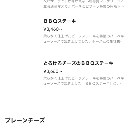
＼ピザーラでしか味わえない新感覚マルゲリータ／
北海道産マスカルポーネとピザーラ特製の完熟トマ
トを、スタッフがお店で毎日丁寧にブレンドして仕
上げた、クリーミーな特製トマトソースが主役のマ
ＢＢＱステーキ
ルゲリータです。イタリア産水牛モッツァレラのコ
クに、生ハムのほどよい塩味、さ
¥3,460〜
柔らかく仕上げたビーフステーキを特製のバーベキ
ューソースで焼き上げました。チーズとの相性抜群
のステーキピザです。 ＜マヨネーズソース＞ 牛
ステーキ・バーベキューソース・ダイスポテト・赤
パプリカ・マッシュルーム・オニオン・ブラックペ
ッパー・パセリ ※ＢＢＱステー
とろけるチーズのＢＢＱステーキ
¥3,660〜
柔らかく仕上げたビーフステーキを特製のバーベキ
ューソースで焼き上げた「ＢＢＱステーキ」に、カ
マンベールチーズ入りの濃厚なとろけるチーズをト
ッピング！ ＜マヨネーズソース＞ とろけるチー
ズ・牛ステーキ・バーベキューソース・ダイスポテ
ト・赤パプリカ・マッシュルーム
プレーンチーズ