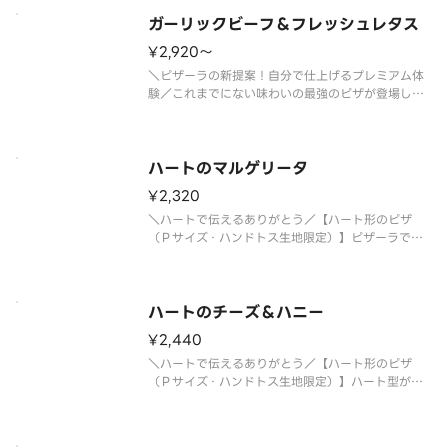
ガーリックビーフ＆フレッシュレタス
¥2,920〜
＼ピザーラの新提案！自分で仕上げるプレミアム体
験／これまでにない味わいの最強のピザが登場しま
した！ガーリック醤油ダレをたっぷり絡めたジュー
シーなビーフに、フレッシュなダイスオニオンとト
マトが相性抜群。さらに野菜本来の美味しさを楽し
んでもらうため、フレッシュレタ
ハートのマルゲリータ
¥2,320
＼ハートで伝えるありがとう／【ハート形のピザ
（Ｐサイズ・ハンドトス生地限定）】ピザーラでイ
チオシのかわいいピザはこちら！ご注文いただいて
から、スタッフが想いを込めて１枚１枚丁寧にハー
ト型にしています。イタリア産モッツァレラチーズ
とフレッシュなチェリートマトとバ
ハートのチーズ＆ハニー
¥2,440
＼ハートで伝えるありがとう／【ハート形のピザ
（Ｐサイズ・ハンドトス生地限定）】ハート型がか
わいい、チーズが主役の真っ白なデザートピザ。と
ろけるチーズのコクに、たっぷりはちみつのやさし
い甘さが重なり、甘じょっぱいおいしさが広がりま