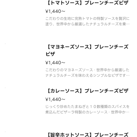
【トマトソース】プレーンチーズピザ
¥1,440〜
こだわりの生地に完熟トマトの特製ソースを贅沢に
塗り、世界中から厳選したナチュラルチーズを乗せ
ました。素材一つひとつの美味しさが引き立つピザ
です。お好みトッピングで自分だけのオリジナルピ
ザも作れます！
【マヨネーズソース】プレーンチーズ
ピザ
¥1,440〜
こだわりのマヨネーズソース・世界中から厳選した
ナチュラルチーズを味わえるシンプルなピザです。
お好みトッピングで自分だけのオリジナルピザも作
れます。
【カレーソース】プレーンチーズピザ
¥1,440〜
じっくり炒めたたまねぎと１０数種類のスパイスを
煮込んだピザーラ特製のカレーソース・世界中から
厳選したナチュラルチーズを味わえるシンプルなピ
ザです。お好みトッピングで自分だけのオリジナル
ピザも作れます。
【旨辛ホットソース】プレーンチーズ