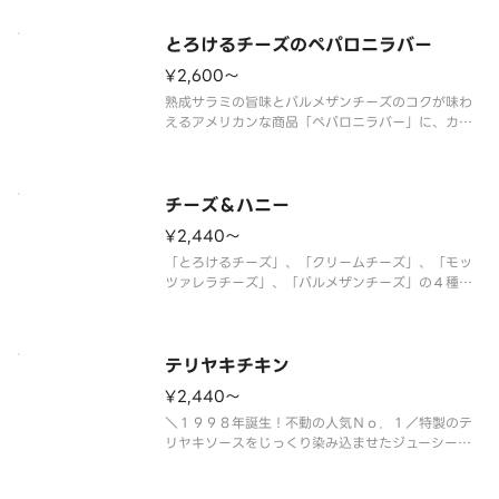
オレガノの香りが加わり、食欲をそそる味わいに仕
上がっています。ブラウンマッシュルーム、ピーマ
ン、オニオンなどの野菜もバラン
とろけるチーズのペパロニラバー
¥2,600〜
熟成サラミの旨味とパルメザンチーズのコクが味わ
えるアメリカンな商品「ペパロニラバー」に、カマ
ンベールチーズ入りの濃厚なとろけるチーズをトッ
ピング！ ＜トマトソース＞ とろけるチーズ・熟
成サラミ・マッシュルーム・オニオン・ピーマン・
パルメザンチーズ・オレガノ
チーズ＆ハニー
¥2,440〜
「とろけるチーズ」、「クリームチーズ」、「モッ
ツァレラチーズ」、「パルメザンチーズ」の４種類
のチーズと別添のハチミツの相性が抜群！！子供か
ら大人まで楽しめるチーズピザです。 ＜ソースレ
ス＞ とろけるチーズ・クリームチーズ・モッツァ
レラ・パルメザンチーズ・ハチミ
テリヤキチキン
¥2,440〜
＼１９９８年誕生！不動の人気Ｎｏ．１／特製のテ
リヤキソースをじっくり染み込ませたジューシーな
チキンに、こんがり焼いたマヨネーズが相性抜群。
スイートコーンの甘みと店内でカットしたフレッシ