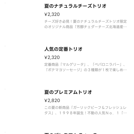
ファンシーソース）：４００円」＋「ピザーラナゲ
夏のナチュラルチーズトリオ
ット４個入（マスタードソース）：３００円」を組
み合わせた特別なセット商品です
¥2,320
チーズ好き必見！夏のナチュラルチーズトリオ限定
のオリジナル商品「芳醇チェダーチーズ北海道産ス
イートコーン＆テリマヨ」に、「芳醇チェダーチー
ズ＆ベーコンポテト」、「とろけるチーズのテリヤ
キチキン」が入った、チーズ好きにはたまらない、
３種類のピザが１度で楽しめる特
人気の定番トリオ
¥2,320
定番商品「マルゲリータ」、「ペパロニラバー」、
「ポテマヨソーセージ」の３種類が１枚で楽しめる
ピザです。 ＜トマトソース＞ 熟成サラミ・モッ
ツァレラ・チェリートマト・粗びきソーセージ・ポ
テト（オニオン・マヨネーズ和え）・マヨネーズ・
マッシュルーム・パルメザンチー
夏のプレミアムトリオ
¥2,820
この夏の新商品「ガーリックビーフ＆フレッシュレ
タス」、１９９８年誕生！不動の人気Ｎｏ．１「テ
リヤキチキン」、スタッフの好きなピザランキング
第１位の「大海老のガーリックシュリンプ」の３種
類が１枚で楽しめる贅沢なピザです。 ＜マヨネー