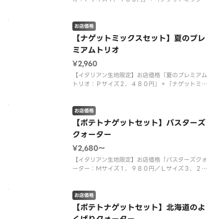
（トマトファンシーソース）：４８０円」を組み合
わせた特別なセット商品です。 ＜トマトソース
＞ 熟成サラミ・モッツァレラ・チェリートマト・
お店価格
粗びきソーセージ・ポテト（オニオ
【ナゲットミックスセット】夏のプレ
ミアムトリオ
¥2,960
【イタリアン生地限定】お店価格「夏のプレミアム
トリオ：Ｐサイズ２，４８０円」＋「ナゲットミッ
クス（トマトファンシーソース）：４８０円」を組
み合わせた特別なセット商品です。 ＜マヨネーズ
ソース＞ ガーリックグリルビーフ・ダイスオニオ
お店価格
ン・大海老・特製ガーリックソー
【ポテトナゲットセット】バスターズ
クォーター
¥2,680〜
【イタリアン生地限定】お店価格「バスターズクォ
ーター：Ｍサイズ１，９８０円／Ｌサイズ３，２４
０円」＋「ローステッドポテト９本入（トマトファ
ンシーソース）：４００円」＋「ピザーラナゲット
４個入（マスタードソース）：３００円」を組み合
お店価格
わせた特別なセット商品です。
【ポテトナゲットセット】北海道のよ