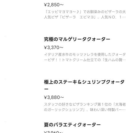
¥2,850〜
「エッビマヨマヨ～♪」でお馴染みのピザーラの大
人気ピザ「ピザーラ エビマヨ」、人気ＮＯ．１の
「テリヤキチキン」、「ピザーラエビマヨ」、「ガ
ーリックマスター」に、王道な「マルゲリータ」の
４種類が１枚で楽しめるクォーターピザです。 ＜
トマトソース／マヨネーズソース
究極のマルゲリータクォーター
¥3,370〜
イタリア産水牛のモッツァレラを使用したクォータ
ーピザ！！トマトクリーム仕立ての「生ハムの贅沢
マルゲリータ」と「フレッシュマッシュルームのマ
ルゲリータ」。「水牛モッツァのプレミアムマルゲ
リータ」に「マルゲリータブッファラ」。素材にこ
だわった４種のマルゲリータが１
極上のステーキ＆シュリンプクォータ
ー
¥3,880〜
スタッフの好きなピザランキング第１位の「大海老
のガーリックシュリンプ」、味わい深い特製バーベ
キューソースを使用した「ＢＢＱステーキ」、歴代
最長のシーフードピザ「シーフードイタリアーナ」
夏のバラエティクォーター
に、１９９２年発売開始から根強い人気の「イタリ
アンバジル」。ピザーラファンに