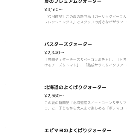
ズソース＞ ガーリックグリルビ
夏のプレミアムクォーター
¥3,160〜
【ＣＭ商品】この夏の新商品「ガーリックビーフ＆
フレッシュレタス」とスタッフの好きなピザランキ
ング第１位の「大海老のガーリックシュリンプ」ク
リーミーな北海道産マスカルポーネを使用した「北
海道産マスカルポーネ＆熟成サラミ」定番の美味し
さの「フレッシュトマト＆バジル
バスターズクォーター
¥2,340〜
「芳醇チェダーチーズ＆ベーコンポテト」、「とろ
けるチーズ＆トマト」、「熟成サラミ＆イタリア風
ソーセージ」、「テリヤキチキン＆マヨネーズ」の
４種類が１枚で楽しめるクォーターピザです。 ＜
トマトソース／マヨネーズソース＞ テリヤキチキ
ン・厚切りベーコン・熟成サラミ
北海道のよくばりクォーター
¥2,550〜
この夏の新商品「北海道産スイートコーン＆テリマ
ヨ」と、子どもから大人まで楽しめる「ポテマヨソ
ーセージ」、満足感たっぷりの「芳醇チェダーチー
ズ＆ベーコンポテト」、北海道産マスカルポーネを
使用した「北海道産マスカルポーネ＆熟成サラ
ミ」。北海道産食材を存分に味わえる
エビマヨのよくばりクォーター