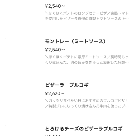
¥2,540〜
＼ほくほくポテトのロングセラーピザ／完熟トマト
を使用したピザーラ自慢の特製トマトソースの上
に、ホクホクのポテトをたっぷりトッピング。特製
マヨネーズのほどよい酸味が合わさった、やさしい
味わいに仕上げました。ボリュームも満点で、ピザ
ーラを代表する人気のピザ。お腹い
モントレー（ミートソース）
¥2,540〜
＼ほくほくポテトに濃厚ミートソース／長時間じっ
くり煮込んだ、肉の旨みをぎゅっと凝縮した特製ミ
ートソースが主役のピザです。甘みのある濃厚なミ
ートソースに、マヨネーズで和えたほくほくのポテ
トをたっぷりトッピング。クセのない美味しさなの
で、お子さまにも食べやすく、ご
ピザーラ プルコギ
¥2,620〜
＼ガッツリ食べたい日におすすめのプルコギピザ！
／特製ダレにじっくり漬け込んだ牛肉を使ったプル
コギを、たっぷり楽しんでいただける人気のビーフ
ピザです。ガーリックの香ばしい風味にコーンの甘
みがアクセントになり、食べ進めるほど口いっぱい
に美味しさが広がります。プルコ
とろけるチーズのピザーラプルコギ