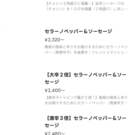
【チョリソ２倍盛りに増量！】旨辛ソーセージの
『チョリソ』を１００％増量（２倍盛り）しまし
た！やみつきになる味わいを存分にお楽しみくださ
い。 ＜旨辛ホットソース＞ チョリソ（２倍）・
粗びきソーセージ・ガーリック・オニオン・ブラッ
クペッパー・パセリ・スパイシーオイ
セラーノペッパー＆ソーセージ
¥2,320〜
最高の風味と辛さをお届けするためにセラーノペッ
パー（青唐辛子）を後乗せ！フレッシュマッシュル
ームと粗びきソーセージの旨味を合わせた痺れるお
いしさが癖になる旨辛ピザです。 【ご注意】大変
辛いピザの為、辛いものが苦手な方、お子様はご遠
慮ください。 【ご注意】唐辛子
【大辛２倍】セラーノペッパー＆ソー
セージ
¥2,400〜
【唐辛子トッピング量が２倍！】最高の風味と辛さ
をお届けするためにセラーノペッパー（青唐辛子）
を後乗せ！フレッシュマッシュルームと粗びきソー
セージの旨味を合わせた痺れるおいしさが癖になる
【激辛３倍】セラーノペッパー＆ソー
大辛ピザです。 【ご注意】大変辛いピザの為、辛
いものが苦手な方、お子様はご遠
セージ
¥2,480〜