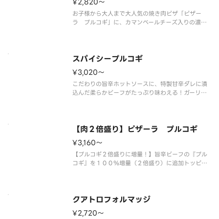
¥2,820〜
お子様から大人まで大人気の焼き肉ピザ「ピザー
ラ プルコギ」に、カマンベールチーズ入りの濃厚
なとろけるチーズをトッピング！ ＜ソースレス
＞ とろけるチーズ・プルコギ・ほうれん草・ガー
リック・コーン・オニオン・マヨネーズ・ブラック
ペッパー
スパイシープルコギ
¥3,020〜
こだわりの旨辛ホットソースに、特製甘辛ダレに漬
込んだ柔らかビーフがたっぷり味わえる！ガーリッ
クの風味がやみつきになる旨辛ピザです。 ＜旨辛
ホットソース＞ プルコギ・ほうれん草・ガーリッ
ク・コーン・オニオン・マヨネーズ・ブラックペッ
パー・スパイシーオイル（別添）
【肉２倍盛り】ピザーラ プルコギ
¥3,160〜
【プルコギ２倍盛りに増量！】旨辛ビーフの『プル
コギ』を１００％増量（２倍盛り）に追加トッピン
グしました！特製タレに漬け込んだビーフをたっぷ
り味わえる大満足の一枚をお楽しみいただけます。
＜ソースレス＞ プルコギ（２倍）・ほうれん草・
ガーリック・コーン・オニオン・
クアトロフォルマッジ
¥2,720〜