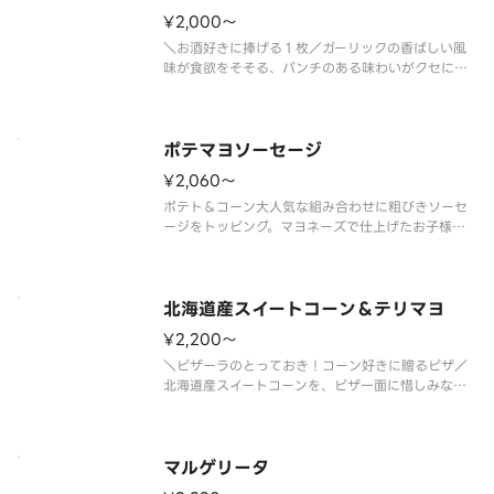
¥2,000〜
＼お酒好きに捧げる１枚／ガーリックの香ばしい風
味が食欲をそそる、パンチのある味わいがクセにな
る１枚。ベーコンやソーセージの旨みを活かした、
お酒との相性も抜群なピザです。パーティーやひと
りで飲む日にはもちろん、「明日はマスクでＯ
Ｋ！！」と割り切って楽しみたい日に
ポテマヨソーセージ
¥2,060〜
ポテト＆コーン大人気な組み合わせに粗びきソーセ
ージをトッピング。マヨネーズで仕上げたお子様に
もおすすめのピザです。 ＜トマトソース＞ 粗び
きソーセージ・ポテト（オニオン・マヨネーズ和
え）・マヨネーズ・コーン・パセリ
北海道産スイートコーン＆テリマヨ
¥2,200〜
＼ピザーラのとっておき！コーン好きに贈るピザ／
北海道産スイートコーンを、ピザ一面に惜しみなく
敷き詰めた贅沢な１枚。ひと口ごとに、コーンのや
さしい甘みがジュワっと広がります。テリヤキチキ
ンのコクと、こんがり焼き上げたマヨネーズのまろ
やかさが重なり、コーンの甘みを
マルゲリータ