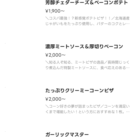
す。ひと口ごとに幸せを感じられる
芳醇チェダーチーズ＆ベーコンポテト
¥1,900〜
＼コスパ最強！？新感覚ポテトピザ！！／北海道産
じゃがいもをたっぷり使用し、バターのコクとレモ
ンの爽やかな風味が広がる特製ソースで仕上げた、
満足感たっぷりのピザです。ベーコンやポテトの美
味しさを引き立て、コクがありながらもさっぱりと
した味わいに仕上げました。芳醇
濃厚ミートソース＆厚切りベーコン
¥2,000〜
＼知る人ぞ知る、ミートピザの逸品／長時間じっく
り煮込んだ特製ミートソースに、食べ応えのある厚
切りベーコン、安曇野で作られた濃厚クリームチー
ズを合わせた、満足度の高い１枚です。甘みと旨み
のバランスが良く、お子さまにも食べやすい味わい
で、ご家族のお集まりにおすすめ
たっぷりクリーミーコーンピザ
¥2,000〜
＼コーン好きの夢が詰まったピザ／コーンを満足い
くまで堪能したい！という方におすすめな１枚。濃
厚なグラタンソースとマヨネーズのコクが合わさっ
て、クリーミーでやさしい味わいをお楽しみいただ
けます。お子様がいるご家庭でぜひお試しいただき
たい、ほっとするおいしさのピザ
ガーリックマスター