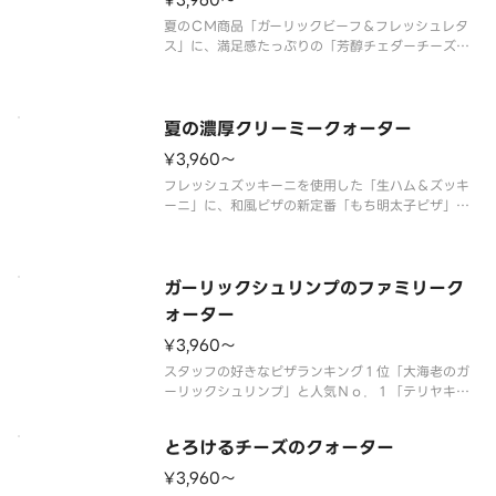
¥3,960〜
夏のＣＭ商品「ガーリックビーフ＆フレッシュレタ
ス」に、満足感たっぷりの「芳醇チェダーチーズ＆
ベーコンポテト」、ピザーラ定番の美味しさが楽し
める「テリヤキチキン＆マヨネーズ」、フレッシュ
トマトを使用した「スライストマト＆ペッパーハ
ム」の４種類が１枚で楽しめるクォ
夏の濃厚クリーミークォーター
¥3,960〜
フレッシュズッキーニを使用した「生ハム＆ズッキ
ーニ」に、和風ピザの新定番「もち明太子ピザ」、
子どもから大人まで楽しめる「たっぷりクリーミー
コーンピザ」、特製グラタンソースを使用した「濃
厚クリーミーシーフード」。４種類が１枚で楽しめ
るクォーターピザです。 ＜マヨ
ガーリックシュリンプのファミリーク
ォーター
¥3,960〜
スタッフの好きなピザランキング１位「大海老のガ
ーリックシュリンプ」と人気Ｎｏ．１「テリヤキチ
キン」、「ミート＆マヨポテト」、「濃厚ミートソ
ース＆厚切りベーコン」の４種類が１枚で楽しめる
とろけるチーズのクォーター
クォーターピザです。 ＜ミートソース／マヨネー
ズソース＞ 大海老・特製ガーリ
¥3,960〜