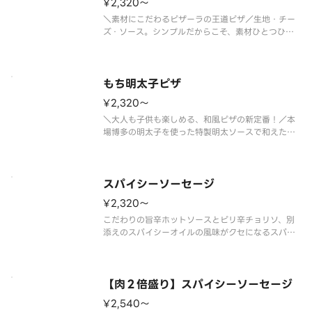
¥2,320〜
＼素材にこだわるピザーラの王道ピザ／生地・チー
ズ・ソース。シンプルだからこそ、素材ひとつひと
つにこだわったピザーラの美味しさをストレートに
味わえる１枚です。本場イタリア産モッツァレラチ
ーズのコクと完熟トマトを使用したソースの爽やか
な酸味、香り立つバジルが絶妙に
もち明太子ピザ
¥2,320〜
＼大人も子供も楽しめる、和風ピザの新定番！／本
場博多の明太子を使った特製明太ソースで和えたほ
くほくのポテトに、お餅をトッピング。食感も楽し
める人気の和風ピザ。明太子の旨みとお餅のやさし
い甘みが調和した、まろやかでコクのある味わいで
す。さらに、仕上げに別添えの国
スパイシーソーセージ
¥2,320〜
こだわりの旨辛ホットソースとピリ辛チョリソ、別
添えのスパイシーオイルの風味がクセになるスパイ
シーなピザ！！ ＜旨辛ホットソース＞ チョリ
ソ・粗びきソーセージ・ガーリック・オニオン・ブ
ラックペッパー・パセリ・スパイシーオイル（別
添） ※スパイシーオイルは別添えで
【肉２倍盛り】スパイシーソーセージ
¥2,540〜