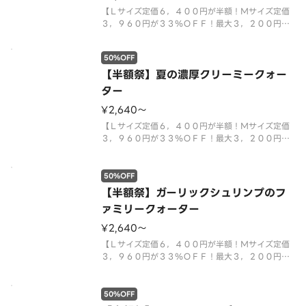
【Ｌサイズ定価６，４００円が半額！Ｍサイズ定価
３，９６０円が３３％ＯＦＦ！最大３，２００円お
得！クリスピー生地限定】夏のＣＭ商品「ガーリッ
クビーフ＆フレッシュレタス」に、満足感たっぷり
50%OFF
の「芳醇チェダーチーズ＆ベーコンポテト」、ピザ
ーラ定番の美味しさが楽しめる「
【半額祭】夏の濃厚クリーミークォー
ター
¥2,640〜
【Ｌサイズ定価６，４００円が半額！Ｍサイズ定価
３，９６０円が３３％ＯＦＦ！最大３，２００円お
得！クリスピー生地限定】フレッシュズッキーニを
使用した「生ハム＆ズッキーニ」に、和風ピザの新
定番「もち明太子ピザ」、子どもから大人まで楽し
50%OFF
める「たっぷりクリーミーコーン
【半額祭】ガーリックシュリンプのフ
ァミリークォーター
¥2,640〜
【Ｌサイズ定価６，４００円が半額！Ｍサイズ定価
３，９６０円が３３％ＯＦＦ！最大３，２００円お
得！クリスピー生地限定】スタッフの好きなピザラ
ンキング１位「大海老のガーリックシュリンプ」と
人気Ｎｏ．１「テリヤキチキン」、「ミート＆マヨ
50%OFF
ポテト」、「濃厚ミートソース＆