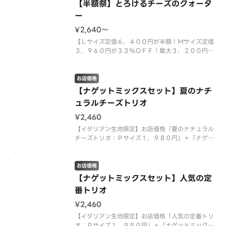
【半額祭】とろけるチーズのクォータ
ー
¥2,640〜
【Ｌサイズ定価６，４００円が半額！Ｍサイズ定価
３，９６０円が３３％ＯＦＦ！最大３，２００円お
得！クリスピー生地限定】「とろけるチーズ＆トマ
ト」、「４種のミートミックス」、「ポテト＆厚切
りベーコン」、「マルゲリータ」のピザが１度に楽
お店価格
しめる大人も子供も大満足なクォ
【ナゲットミックスセット】夏のナチ
ュラルチーズトリオ
¥2,460
【イタリアン生地限定】お店価格「夏のナチュラル
チーズトリオ：Ｐサイズ１，９８０円」＋「ナゲッ
トミックス（トマトファンシーソース）：４８０
円」を組み合わせた特別なセット商品です。 ＜マ
ヨネーズソース＞ 北海道スイートコーン・テリヤ
お店価格
キチキン・テリヤキソース・チェダ
【ナゲットミックスセット】人気の定
番トリオ
¥2,460
【イタリアン生地限定】お店価格「人気の定番トリ
オ：Ｐサイズ１，９８０円」＋「ナゲットミックス