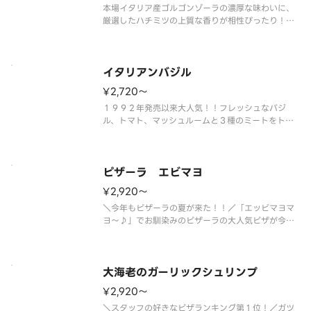
本場イタリア産ゴルゴンゾーラの濃厚な味わいに、
厳選したハチミツの上質な香りが相性ぴったり！！
塩味と甘みのバランスが良い人気の一品です！「ゴ
ルゴンゾーラ」、「モッツァレラ」、「クリームチ
ーズ」、「パルメザンチーズ」のクアトロフォルマ
ッジ（４種類のチーズ）で作り上
イタリアンバジル
¥2,720〜
１９９２年発売以来大人気！！フレッシュなバジ
ル、トマト、マッシュルームと３種のミートをトッ
ピングしたミックスピザの決定版。 ＜トマトソー
ス＞ ペッパーハム・スライストマト・スモークベ
ーコン・イタリア風ソーセージ・マッシュルーム・
オニオン・ブラックペッパー・ベー
ピザーラ エビマヨ
¥2,920〜
＼今年もピザーラの夏が来た！！／「エッビマヨマ
ヨ～♪」でお馴染みのピザーラの大人気ピザが今年
も帰ってきました！ふっくら衣で包みこんだぷりぷ
りエビと、コーン・ベーコン・トマトをトッピン
グ。ほんのり甘い特製オーロラソースは、１度食べ
れば思わずやみつき！愛され続けて
大海老のガーリックシュリンプ
¥2,920〜
＼スタッフの好きなピザランキング第１位！／ガツ