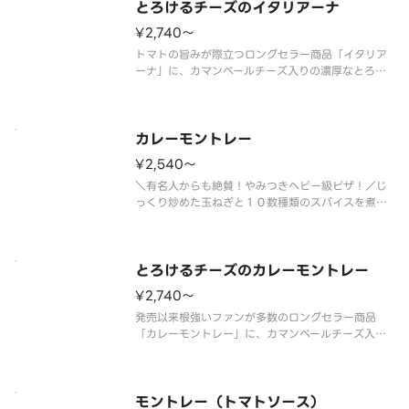
オイルは別添えです。
とろけるチーズのイタリアーナ
¥2,740〜
トマトの旨みが際立つロングセラー商品「イタリア
ーナ」に、カマンベールチーズ入りの濃厚なとろけ
るチーズをトッピング！ ＜トマトソース＞ とろ
けるチーズ・ダブルスライストマト・オレガノ・パ
ルメザンチーズ・オニオン・ピーマン・ＥＶオリー
ブオイル（別添）※ＥＶオリーブ
カレーモントレー
¥2,540〜
＼有名人からも絶賛！やみつきヘビー級ピザ！／じ
っくり炒めた玉ねぎと１０数種類のスパイスを煮込
んで作った、ピザーラ特製のカレーソースが自慢。
そこにマヨネーズとオニオンで和えたホクホクのポ
テトを、たっぷりトッピングしています。厚切りベ
ーコンのほどよい塩気とポテトの
とろけるチーズのカレーモントレー
¥2,740〜
発売以来根強いファンが多数のロングセラー商品
「カレーモントレー」に、カマンベールチーズ入り
の濃厚なとろけるチーズをトッピング！ ＜カレー
ソース＞ とろけるチーズ・ショルダーベーコン・
ポテト（オニオン・マヨネーズ和え）・パルメザン
チーズ・マヨネーズ・コーン・オニ
モントレー（トマトソース）