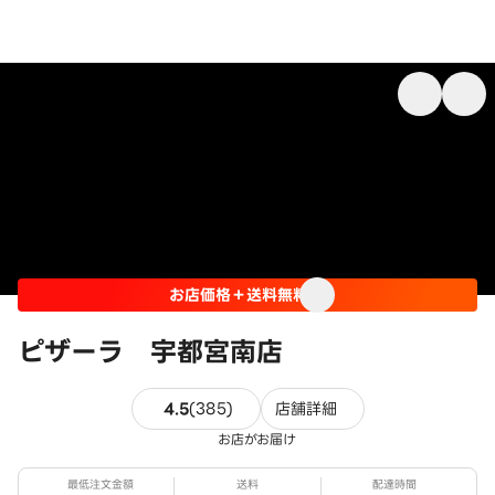
お店価格＋送料無料
ピザーラ 宇都宮南店
385件のレビュー
4.5
(
385
)
店舗詳細
お店がお届け
最低注文金額
送料
配達時間