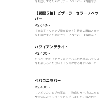
をお届けするためにセラーノペッパー（青唐辛子）
を後乗せ！まるでとれたての様な香りとシャープで
キレのある辛さを実現しました。熟成サラミの旨み
【覚醒５倍】ピザーラ セラーノペッ
と突き抜ける辛さがクセになる、大人のための旨辛
ピザです。 【ご注意】大変辛い
パー
¥2,640〜
【唐辛子トッピング量が５倍！】最高の風味と辛さ
をお届けするためにセラーノペッパー（青唐辛子）
を後乗せ！まるでとれたての様な香りとシャープで
キレのある辛さを実現しました。熟成サラミの旨み
ハワイアンデライト
と突き抜ける辛さがクセになる、大人のための旨辛
ピザです。 【ご注意】大変辛い
¥2,400〜
たっぷりのパイナップルと生ハムの絶妙なバランス
をお楽しみください！！クセになる味わいのトロピ
カルピザです。 ＜トマトソース＞ パイン・生ハ
ム・イタリア風ソーセージ・オニオン
ペパロニラバー
¥2,400〜
＼アメリカンピザの王道！／熟成したペパロニをピ
ザ全体にたっぷりトッピングしました。旨みのある
熟成ペパロニに、パルメザンチーズのコク、さらに