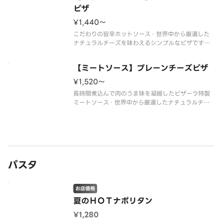
ピザ
¥1,440〜
こだわりの旨辛ホットソース・世界中から厳選した
ナチュラルチーズを味わえるシンプルなピザです。
お好みトッピングで自分だけのオリジナルピザも作
れます。
【ミートソース】プレーンチーズピザ
¥1,520〜
長時間煮込んで肉のうま味を凝縮したピザーラ特製
ミートソース・世界中から厳選したナチュラルチー
ズを味わえるシンプルなピザです。お好みトッピン
グで自分だけのオリジナルピザも作れます。
パスタ
お店価格
夏のＨＯＴナポリタン
¥1,280