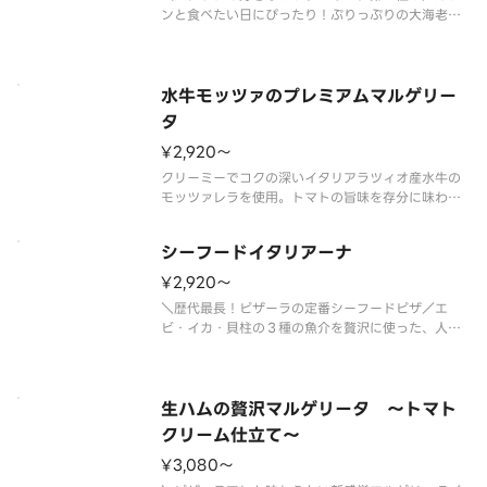
ンと食べたい日にぴったり！ぷりっぷりの大海老の
食感と、隠し味に醤油や塩麹がほんのり入ったピザ
ーラオリジナルの香ばしいガーリックソースがクセ
になる、贅沢な１枚。お好みでフレッシュレモンを
搾ると、さわやかに味変もお楽し
水牛モッツァのプレミアムマルゲリー
タ
¥2,920〜
クリーミーでコクの深いイタリアラツィオ産水牛の
モッツァレラを使用。トマトの旨味を存分に味わえ
るセミドライトマトソースを加えたピザーラ最上級
のマルゲリータです。 ＜トマトソース＞ 水牛の
シーフードイタリアーナ
モッツァレラ・フレッシュバジル・セミドライトマ
トソース・チェリートマト・ＥＶ
¥2,920〜
＼歴代最長！ピザーラの定番シーフードピザ／エ
ビ・イカ・貝柱の３種の魚介を贅沢に使った、人気
のシーフードピザです。ガーリックを効かせたトマ
トソースの香ばしい風味と、たっぷりのナチュラル
チーズが魚介の旨みを引き立てます。カリッと焼き
上げたスモークベーコンのほどよい
生ハムの贅沢マルゲリータ ～トマト
クリーム仕立て～
¥3,080〜