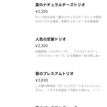
ファンシーソース）：４００円」＋「ピザーラナゲ
夏のナチュラルチーズトリオ
ット４個入（マスタードソース）：３００円」を組
み合わせた特別なセット商品です
¥2,320
チーズ好き必見！夏のナチュラルチーズトリオ限定
のオリジナル商品「芳醇チェダーチーズ北海道産ス
イートコーン＆テリマヨ」に、「芳醇チェダーチー
ズ＆ベーコンポテト」、「とろけるチーズのテリヤ
キチキン」が入った、チーズ好きにはたまらない、
３種類のピザが１度で楽しめる特
人気の定番トリオ
¥2,320
定番商品「マルゲリータ」、「ペパロニラバー」、
「ポテマヨソーセージ」の３種類が１枚で楽しめる
ピザです。 ＜トマトソース＞ 熟成サラミ・モッ
ツァレラ・チェリートマト・粗びきソーセージ・ポ
テト（オニオン・マヨネーズ和え）・マヨネーズ・
マッシュルーム・パルメザンチー
夏のプレミアムトリオ
¥2,820
この夏の新商品「ガーリックビーフ＆フレッシュレ
タス」、１９９８年誕生！不動の人気Ｎｏ．１「テ
リヤキチキン」、スタッフの好きなピザランキング
第１位の「大海老のガーリックシュリンプ」の３種
類が１枚で楽しめる贅沢なピザです。 ＜マヨネー