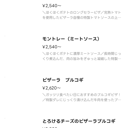
¥2,540〜
＼ほくほくポテトのロングセラーピザ／完熟トマト
を使用したピザーラ自慢の特製トマトソースの上
に、ホクホクのポテトをたっぷりトッピング。特製
マヨネーズのほどよい酸味が合わさった、やさしい
味わいに仕上げました。ボリュームも満点で、ピザ
ーラを代表する人気のピザ。お腹い
モントレー（ミートソース）
¥2,540〜
＼ほくほくポテトに濃厚ミートソース／長時間じっ
くり煮込んだ、肉の旨みをぎゅっと凝縮した特製ミ
ートソースが主役のピザです。甘みのある濃厚なミ
ートソースに、マヨネーズで和えたほくほくのポテ
トをたっぷりトッピング。クセのない美味しさなの
で、お子さまにも食べやすく、ご
ピザーラ プルコギ
¥2,620〜
＼ガッツリ食べたい日におすすめのプルコギピザ！
／特製ダレにじっくり漬け込んだ牛肉を使ったプル
コギを、たっぷり楽しんでいただける人気のビーフ
ピザです。ガーリックの香ばしい風味にコーンの甘
みがアクセントになり、食べ進めるほど口いっぱい
に美味しさが広がります。プルコ
とろけるチーズのピザーラプルコギ