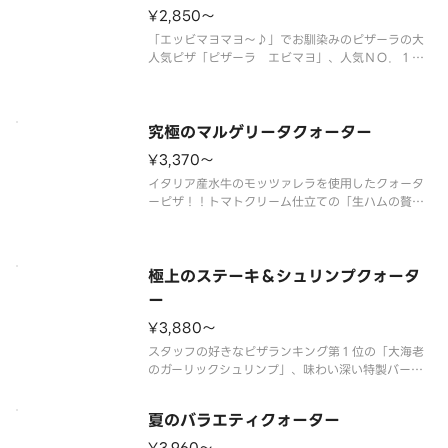
¥2,850〜
「エッビマヨマヨ～♪」でお馴染みのピザーラの大
人気ピザ「ピザーラ エビマヨ」、人気ＮＯ．１の
「テリヤキチキン」、「ピザーラエビマヨ」、「ガ
ーリックマスター」に、王道な「マルゲリータ」の
４種類が１枚で楽しめるクォーターピザです。 ＜
トマトソース／マヨネーズソース
究極のマルゲリータクォーター
¥3,370〜
イタリア産水牛のモッツァレラを使用したクォータ
ーピザ！！トマトクリーム仕立ての「生ハムの贅沢
マルゲリータ」と「フレッシュマッシュルームのマ
ルゲリータ」。「水牛モッツァのプレミアムマルゲ
リータ」に「マルゲリータブッファラ」。素材にこ
だわった４種のマルゲリータが１
極上のステーキ＆シュリンプクォータ
ー
¥3,880〜
スタッフの好きなピザランキング第１位の「大海老
のガーリックシュリンプ」、味わい深い特製バーベ
キューソースを使用した「ＢＢＱステーキ」、歴代
最長のシーフードピザ「シーフードイタリアーナ」
夏のバラエティクォーター
に、１９９２年発売開始から根強い人気の「イタリ
アンバジル」。ピザーラファンに