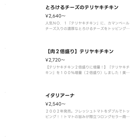
ュマッシュルームの香りがアクセントになっていま
す。仕上げに別添えの国産のりを
とろけるチーズのテリヤキチキン
¥2,640〜
人気ＮＯ．１「テリヤキチキン」に、カマンベール
チーズ入りの濃厚なとろけるチーズをトッピング！
＜マヨネーズソース＞ とろけるチーズ・テリヤキ
チキン・マヨネーズ・コーン・マッシュルーム・オ
ニオン・パセリ・のり（別添） ※のりは別添えで
す。
【肉２倍盛り】テリヤキチキン
¥2,720〜
【テリヤキチキン２倍盛りに増量！】『テリヤキチ
キン』を１００％増量（２倍盛り）しました！美味
しさの新たな次元を体験し、テリヤキチキン味のピ
ザの魅力を味わい尽くしましょう！ ＜マヨネーズ
ソース＞ テリヤキチキン（２倍）・マヨネーズ・
コーン・マッシュルーム・オニオ
イタリアーナ
¥2,540〜
２００２年発売。フレッシュトマトをダブルでトッ
ピング！！トマトの旨みが際立つロングセラー商品
です。 ＜トマトソース＞ ダブルスライストマ
ト・オレガノ・パルメザンチーズ・オニオン・ピー
マン・ＥＶオリーブオイル（別添）※ＥＶオリーブ