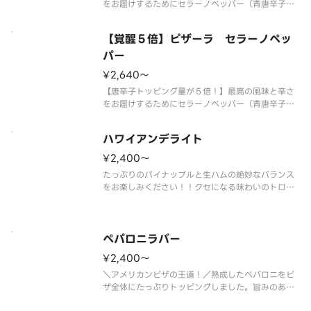
をお届けするためにセラーノペッパー（青唐辛子）
を後乗せ！まるでとれたての様な香りとシャープで
キレのある辛さを実現しました。熟成サラミの旨み
【覚醒５倍】ピザーラ セラーノペッ
と突き抜ける辛さがクセになる、大人のための旨辛
ピザです。 【ご注意】大変辛い
パー
¥2,640〜
【唐辛子トッピング量が５倍！】最高の風味と辛さ
をお届けするためにセラーノペッパー（青唐辛子）
を後乗せ！まるでとれたての様な香りとシャープで
キレのある辛さを実現しました。熟成サラミの旨み
ハワイアンデライト
と突き抜ける辛さがクセになる、大人のための旨辛
ピザです。 【ご注意】大変辛い
¥2,400〜
たっぷりのパイナップルと生ハムの絶妙なバランス
をお楽しみください！！クセになる味わいのトロピ
カルピザです。 ＜トマトソース＞ パイン・生ハ
ム・イタリア風ソーセージ・オニオン
ペパロニラバー
¥2,400〜
＼アメリカンピザの王道！／熟成したペパロニをピ
ザ全体にたっぷりトッピングしました。旨みのある
熟成ペパロニに、パルメザンチーズのコク、さらに