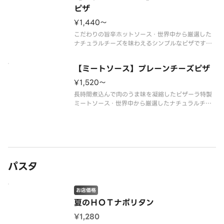
ピザ
¥1,440〜
こだわりの旨辛ホットソース・世界中から厳選した
ナチュラルチーズを味わえるシンプルなピザです。
お好みトッピングで自分だけのオリジナルピザも作
れます。
【ミートソース】プレーンチーズピザ
¥1,520〜
長時間煮込んで肉のうま味を凝縮したピザーラ特製
ミートソース・世界中から厳選したナチュラルチー
ズを味わえるシンプルなピザです。お好みトッピン
グで自分だけのオリジナルピザも作れます。
パスタ
お店価格
夏のＨＯＴナポリタン
¥1,280