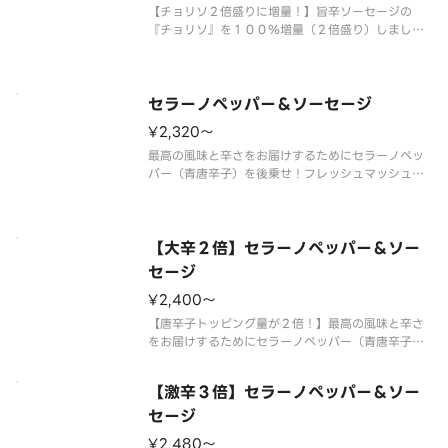
【チョリソ２倍盛りに増量！】旨辛ソーセージの
『チョリソ』を１００％増量（２倍盛り）しまし
た！やみつきになる味わいを存分にお楽しみくださ
い。 ＜旨辛ホットソース＞ チョリソ（２倍）・
粗びきソーセージ・ガーリック・オニオン・ブラッ
クペッパー・パセリ・スパイシーオイ
セラーノペッパー＆ソーセージ
¥2,320〜
最高の風味と辛さをお届けするためにセラーノペッ
パー（青唐辛子）を後乗せ！フレッシュマッシュル
ームと粗びきソーセージの旨味を合わせた痺れるお
いしさが癖になる旨辛ピザです。 【ご注意】大変
辛いピザの為、辛いものが苦手な方、お子様はご遠
慮ください。 【ご注意】唐辛子
【大辛２倍】セラーノペッパー＆ソー
セージ
¥2,400〜
【唐辛子トッピング量が２倍！】最高の風味と辛さ
をお届けするためにセラーノペッパー（青唐辛子）
を後乗せ！フレッシュマッシュルームと粗びきソー
セージの旨味を合わせた痺れるおいしさが癖になる
【激辛３倍】セラーノペッパー＆ソー
大辛ピザです。 【ご注意】大変辛いピザの為、辛
いものが苦手な方、お子様はご遠
セージ
¥2,480〜