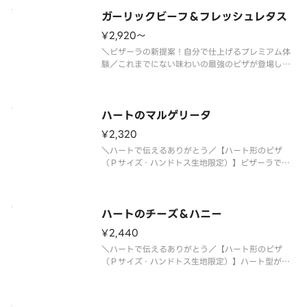
ガーリックビーフ＆フレッシュレタス
¥2,920〜
＼ピザーラの新提案！自分で仕上げるプレミアム体
験／これまでにない味わいの最強のピザが登場しま
した！ガーリック醤油ダレをたっぷり絡めたジュー
シーなビーフに、フレッシュなダイスオニオンとト
マトが相性抜群。さらに野菜本来の美味しさを楽し
んでもらうため、フレッシュレタ
ハートのマルゲリータ
¥2,320
＼ハートで伝えるありがとう／【ハート形のピザ
（Ｐサイズ・ハンドトス生地限定）】ピザーラでイ
チオシのかわいいピザはこちら！ご注文いただいて
から、スタッフが想いを込めて１枚１枚丁寧にハー
ト型にしています。イタリア産モッツァレラチーズ
とフレッシュなチェリートマトとバ
ハートのチーズ＆ハニー
¥2,440
＼ハートで伝えるありがとう／【ハート形のピザ
（Ｐサイズ・ハンドトス生地限定）】ハート型がか
わいい、チーズが主役の真っ白なデザートピザ。と
ろけるチーズのコクに、たっぷりはちみつのやさし
い甘さが重なり、甘じょっぱいおいしさが広がりま