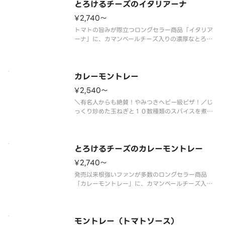
オイルは別添えです。
とろけるチーズのイタリアーナ
¥2,740〜
トマトの旨みが際立つロングセラー商品「イタリア
ーナ」に、カマンベールチーズ入りの濃厚なとろけ
るチーズをトッピング！ ＜トマトソース＞ とろ
けるチーズ・ダブルスライストマト・オレガノ・パ
ルメザンチーズ・オニオン・ピーマン・ＥＶオリー
ブオイル（別添）※ＥＶオリーブ
カレーモントレー
¥2,540〜
＼有名人からも絶賛！やみつきヘビー級ピザ！／じ
っくり炒めた玉ねぎと１０数種類のスパイスを煮込
んで作った、ピザーラ特製のカレーソースが自慢。
そこにマヨネーズとオニオンで和えたホクホクのポ
テトを、たっぷりトッピングしています。厚切りベ
ーコンのほどよい塩気とポテトの
とろけるチーズのカレーモントレー
¥2,740〜
発売以来根強いファンが多数のロングセラー商品
「カレーモントレー」に、カマンベールチーズ入り
の濃厚なとろけるチーズをトッピング！ ＜カレー
ソース＞ とろけるチーズ・ショルダーベーコン・
ポテト（オニオン・マヨネーズ和え）・パルメザン
チーズ・マヨネーズ・コーン・オニ
モントレー（トマトソース）