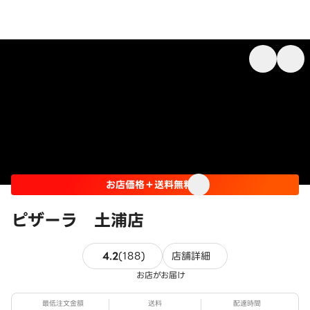
お店価格＋送料無料
ピザーラ 土浦店
188件のレビュー
4.2
(
188
)
店舗詳細
お店がお届け
最低注文金額
送料
配達時間