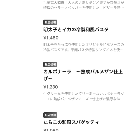
＼辛党大歓喜！大人のナポリタン／爽やかな辛さが
特徴のセラーノペッパーを使用した、ピザーラ特製
のナポリタン。ナポリタンならではの懐かしい甘み
のある味わいに、突き抜ける辛さが加わり、これま
お店価格
でにない新しい美味しさに仕上げました。具材に
は、粗びきソーセージとチョリソの
明太子とイカの冷製和風パスタ
¥1,480
明太子をたっぷり使用したオリジナル和風ソースの
冷製パスタです。平麺パスタ特製リングイネを使
用。 ＜明太子ソース＞ イカ・小ねぎ・のり（別
添）※のりは別添えです。 ※プラスチック資源循
お店価格
環法の施行に伴い、フォークを有料（１本１０円）
とさせていただきます。 ※フォー
カルボナーラ ～熟成パルメザン仕上
げ～
¥1,230
生クリームを使用したクリーミーなカルボナーラソ
ースに熟成パルメザンチーズで仕上げた濃厚な味わ
いのパスタです！ ＜カルボナーラソース＞ 厚切
りベーコン・パルメザンチーズ・ブラックペッパ
ー ※プラスチック資源循環法の施行に伴い、フォ
お店価格
ークを有料（１本１０円）とさせて
たらこの和風スパゲッティ
¥1,080