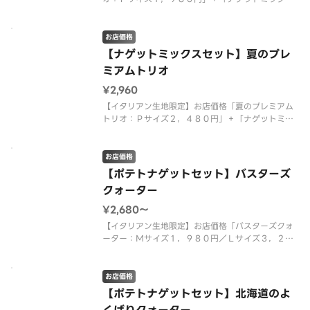
（トマトファンシーソース）：４８０円」を組み合
わせた特別なセット商品です。 ＜トマトソース
＞ 熟成サラミ・モッツァレラ・チェリートマト・
お店価格
粗びきソーセージ・ポテト（オニオ
【ナゲットミックスセット】夏のプレ
ミアムトリオ
¥2,960
【イタリアン生地限定】お店価格「夏のプレミアム
トリオ：Ｐサイズ２，４８０円」＋「ナゲットミッ
クス（トマトファンシーソース）：４８０円」を組
み合わせた特別なセット商品です。 ＜マヨネーズ
ソース＞ ガーリックグリルビーフ・ダイスオニオ
お店価格
ン・大海老・特製ガーリックソー
【ポテトナゲットセット】バスターズ
クォーター
¥2,680〜
【イタリアン生地限定】お店価格「バスターズクォ
ーター：Ｍサイズ１，９８０円／Ｌサイズ３，２４
０円」＋「ローステッドポテト９本入（トマトファ
ンシーソース）：４００円」＋「ピザーラナゲット
４個入（マスタードソース）：３００円」を組み合
お店価格
わせた特別なセット商品です。
【ポテトナゲットセット】北海道のよ