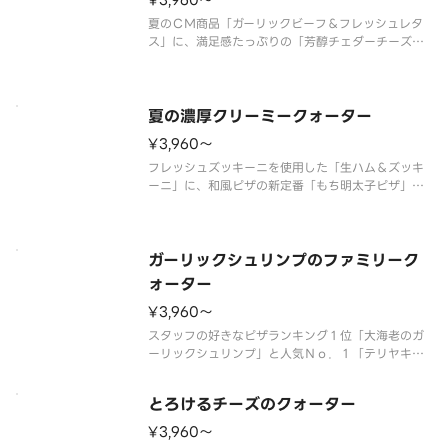
¥3,960〜
夏のＣＭ商品「ガーリックビーフ＆フレッシュレタ
ス」に、満足感たっぷりの「芳醇チェダーチーズ＆
ベーコンポテト」、ピザーラ定番の美味しさが楽し
める「テリヤキチキン＆マヨネーズ」、フレッシュ
トマトを使用した「スライストマト＆ペッパーハ
ム」の４種類が１枚で楽しめるクォ
夏の濃厚クリーミークォーター
¥3,960〜
フレッシュズッキーニを使用した「生ハム＆ズッキ
ーニ」に、和風ピザの新定番「もち明太子ピザ」、
子どもから大人まで楽しめる「たっぷりクリーミー
コーンピザ」、特製グラタンソースを使用した「濃
厚クリーミーシーフード」。４種類が１枚で楽しめ
るクォーターピザです。 ＜マヨ
ガーリックシュリンプのファミリーク
ォーター
¥3,960〜
スタッフの好きなピザランキング１位「大海老のガ
ーリックシュリンプ」と人気Ｎｏ．１「テリヤキチ
キン」、「ミート＆マヨポテト」、「濃厚ミートソ
ース＆厚切りベーコン」の４種類が１枚で楽しめる
とろけるチーズのクォーター
クォーターピザです。 ＜ミートソース／マヨネー
ズソース＞ 大海老・特製ガーリ
¥3,960〜