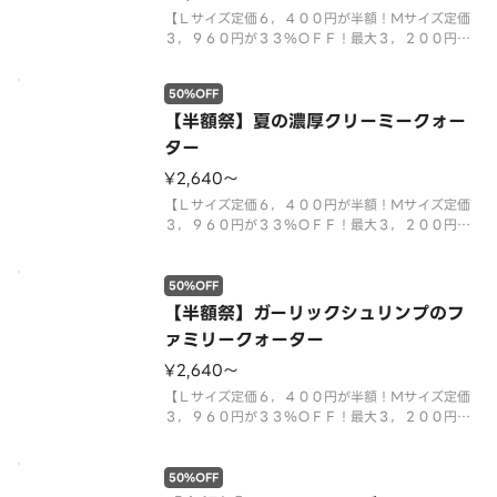
【Ｌサイズ定価６，４００円が半額！Ｍサイズ定価
３，９６０円が３３％ＯＦＦ！最大３，２００円お
得！クリスピー生地限定】夏のＣＭ商品「ガーリッ
クビーフ＆フレッシュレタス」に、満足感たっぷり
50%OFF
の「芳醇チェダーチーズ＆ベーコンポテト」、ピザ
ーラ定番の美味しさが楽しめる「
【半額祭】夏の濃厚クリーミークォー
ター
¥2,640〜
【Ｌサイズ定価６，４００円が半額！Ｍサイズ定価
３，９６０円が３３％ＯＦＦ！最大３，２００円お
得！クリスピー生地限定】フレッシュズッキーニを
使用した「生ハム＆ズッキーニ」に、和風ピザの新
定番「もち明太子ピザ」、子どもから大人まで楽し
50%OFF
める「たっぷりクリーミーコーン
【半額祭】ガーリックシュリンプのフ
ァミリークォーター
¥2,640〜
【Ｌサイズ定価６，４００円が半額！Ｍサイズ定価
３，９６０円が３３％ＯＦＦ！最大３，２００円お
得！クリスピー生地限定】スタッフの好きなピザラ
ンキング１位「大海老のガーリックシュリンプ」と
人気Ｎｏ．１「テリヤキチキン」、「ミート＆マヨ
50%OFF
ポテト」、「濃厚ミートソース＆