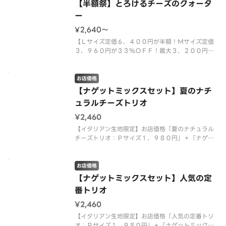
【半額祭】とろけるチーズのクォータ
ー
¥2,640〜
【Ｌサイズ定価６，４００円が半額！Ｍサイズ定価
３，９６０円が３３％ＯＦＦ！最大３，２００円お
得！クリスピー生地限定】「とろけるチーズ＆トマ
ト」、「４種のミートミックス」、「ポテト＆厚切
りベーコン」、「マルゲリータ」のピザが１度に楽
お店価格
しめる大人も子供も大満足なクォ
【ナゲットミックスセット】夏のナチ
ュラルチーズトリオ
¥2,460
【イタリアン生地限定】お店価格「夏のナチュラル
チーズトリオ：Ｐサイズ１，９８０円」＋「ナゲッ
トミックス（トマトファンシーソース）：４８０
円」を組み合わせた特別なセット商品です。 ＜マ
ヨネーズソース＞ 北海道スイートコーン・テリヤ
お店価格
キチキン・テリヤキソース・チェダ
【ナゲットミックスセット】人気の定
番トリオ
¥2,460
【イタリアン生地限定】お店価格「人気の定番トリ
オ：Ｐサイズ１，９８０円」＋「ナゲットミックス