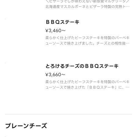
＼ピザーラでしか味わえない新感覚マルゲリータ／
北海道産マスカルポーネとピザーラ特製の完熟トマ
トを、スタッフがお店で毎日丁寧にブレンドして仕
上げた、クリーミーな特製トマトソースが主役のマ
ＢＢＱステーキ
ルゲリータです。イタリア産水牛モッツァレラのコ
クに、生ハムのほどよい塩味、さ
¥3,460〜
柔らかく仕上げたビーフステーキを特製のバーベキ
ューソースで焼き上げました。チーズとの相性抜群
のステーキピザです。 ＜マヨネーズソース＞ 牛
ステーキ・バーベキューソース・ダイスポテト・赤
パプリカ・マッシュルーム・オニオン・ブラックペ
ッパー・パセリ ※ＢＢＱステー
とろけるチーズのＢＢＱステーキ
¥3,660〜
柔らかく仕上げたビーフステーキを特製のバーベキ
ューソースで焼き上げた「ＢＢＱステーキ」に、カ
マンベールチーズ入りの濃厚なとろけるチーズをト
ッピング！ ＜マヨネーズソース＞ とろけるチー
ズ・牛ステーキ・バーベキューソース・ダイスポテ
ト・赤パプリカ・マッシュルーム
プレーンチーズ