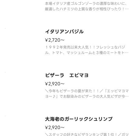
本場イタリア産ゴルゴンゾーラの濃厚な味わいに、
厳選したハチミツの上質な香りが相性ぴったり！！
塩味と甘みのバランスが良い人気の一品です！「ゴ
ルゴンゾーラ」、「モッツァレラ」、「クリームチ
ーズ」、「パルメザンチーズ」のクアトロフォルマ
ッジ（４種類のチーズ）で作り上
イタリアンバジル
¥2,720〜
１９９２年発売以来大人気！！フレッシュなバジ
ル、トマト、マッシュルームと３種のミートをトッ
ピングしたミックスピザの決定版。 ＜トマトソー
ス＞ ペッパーハム・スライストマト・スモークベ
ーコン・イタリア風ソーセージ・マッシュルーム・
オニオン・ブラックペッパー・ベー
ピザーラ エビマヨ
¥2,920〜
＼今年もピザーラの夏が来た！！／「エッビマヨマ
ヨ～♪」でお馴染みのピザーラの大人気ピザが今年
も帰ってきました！ふっくら衣で包みこんだぷりぷ
りエビと、コーン・ベーコン・トマトをトッピン
グ。ほんのり甘い特製オーロラソースは、１度食べ
れば思わずやみつき！愛され続けて
大海老のガーリックシュリンプ
¥2,920〜
＼スタッフの好きなピザランキング第１位！／ガツ