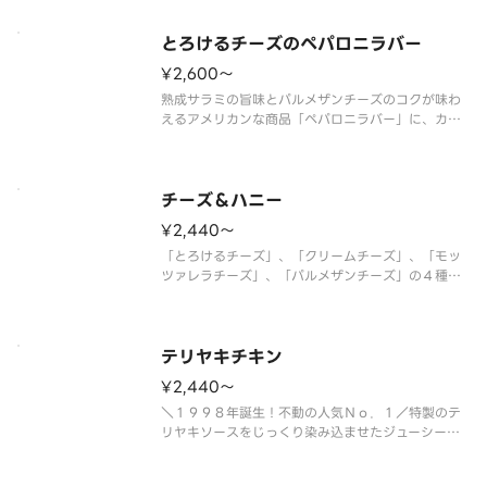
オレガノの香りが加わり、食欲をそそる味わいに仕
上がっています。ブラウンマッシュルーム、ピーマ
ン、オニオンなどの野菜もバラン
とろけるチーズのペパロニラバー
¥2,600〜
熟成サラミの旨味とパルメザンチーズのコクが味わ
えるアメリカンな商品「ペパロニラバー」に、カマ
ンベールチーズ入りの濃厚なとろけるチーズをトッ
ピング！ ＜トマトソース＞ とろけるチーズ・熟
成サラミ・マッシュルーム・オニオン・ピーマン・
パルメザンチーズ・オレガノ
チーズ＆ハニー
¥2,440〜
「とろけるチーズ」、「クリームチーズ」、「モッ
ツァレラチーズ」、「パルメザンチーズ」の４種類
のチーズと別添のハチミツの相性が抜群！！子供か
ら大人まで楽しめるチーズピザです。 ＜ソースレ
ス＞ とろけるチーズ・クリームチーズ・モッツァ
レラ・パルメザンチーズ・ハチミ
テリヤキチキン
¥2,440〜
＼１９９８年誕生！不動の人気Ｎｏ．１／特製のテ
リヤキソースをじっくり染み込ませたジューシーな
チキンに、こんがり焼いたマヨネーズが相性抜群。
スイートコーンの甘みと店内でカットしたフレッシ