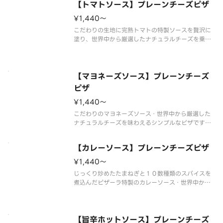
【トマトソース】プレーンチーズピザ
¥1,440〜
こだわりの生地に完熟トマトの特製ソースを贅沢に
塗り、世界中から厳選したナチュラルチーズを乗せ
ました。素材一つひとつの美味しさが引き立つピザ
です。お好みトッピングで自分だけのオリジナルピ
ザも作れます！
【マヨネーズソース】プレーンチーズ
ピザ
¥1,440〜
こだわりのマヨネーズソース・世界中から厳選した
ナチュラルチーズを味わえるシンプルなピザです。
お好みトッピングで自分だけのオリジナルピザも作
れます。
【カレーソース】プレーンチーズピザ
¥1,440〜
じっくり炒めたたまねぎと１０数種類のスパイスを
煮込んだピザーラ特製のカレーソース・世界中から
厳選したナチュラルチーズを味わえるシンプルなピ
ザです。お好みトッピングで自分だけのオリジナル
ピザも作れます。
【旨辛ホットソース】プレーンチーズ