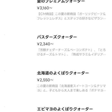
ズソース＞ ガーリックグリルビ
夏のプレミアムクォーター
¥3,160〜
【ＣＭ商品】この夏の新商品「ガーリックビーフ＆
フレッシュレタス」とスタッフの好きなピザランキ
ング第１位の「大海老のガーリックシュリンプ」ク
リーミーな北海道産マスカルポーネを使用した「北
海道産マスカルポーネ＆熟成サラミ」定番の美味し
さの「フレッシュトマト＆バジル
バスターズクォーター
¥2,340〜
「芳醇チェダーチーズ＆ベーコンポテト」、「とろ
けるチーズ＆トマト」、「熟成サラミ＆イタリア風
ソーセージ」、「テリヤキチキン＆マヨネーズ」の
４種類が１枚で楽しめるクォーターピザです。 ＜
トマトソース／マヨネーズソース＞ テリヤキチキ
ン・厚切りベーコン・熟成サラミ
北海道のよくばりクォーター
¥2,550〜
この夏の新商品「北海道産スイートコーン＆テリマ
ヨ」と、子どもから大人まで楽しめる「ポテマヨソ
ーセージ」、満足感たっぷりの「芳醇チェダーチー
ズ＆ベーコンポテト」、北海道産マスカルポーネを
使用した「北海道産マスカルポーネ＆熟成サラ
ミ」。北海道産食材を存分に味わえる
エビマヨのよくばりクォーター