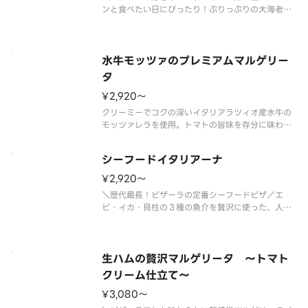
ンと食べたい日にぴったり！ぷりっぷりの大海老の
食感と、隠し味に醤油や塩麹がほんのり入ったピザ
ーラオリジナルの香ばしいガーリックソースがクセ
になる、贅沢な１枚。お好みでフレッシュレモンを
搾ると、さわやかに味変もお楽し
水牛モッツァのプレミアムマルゲリー
タ
¥2,920〜
クリーミーでコクの深いイタリアラツィオ産水牛の
モッツァレラを使用。トマトの旨味を存分に味わえ
るセミドライトマトソースを加えたピザーラ最上級
のマルゲリータです。 ＜トマトソース＞ 水牛の
シーフードイタリアーナ
モッツァレラ・フレッシュバジル・セミドライトマ
トソース・チェリートマト・ＥＶ
¥2,920〜
＼歴代最長！ピザーラの定番シーフードピザ／エ
ビ・イカ・貝柱の３種の魚介を贅沢に使った、人気
のシーフードピザです。ガーリックを効かせたトマ
トソースの香ばしい風味と、たっぷりのナチュラル
チーズが魚介の旨みを引き立てます。カリッと焼き
上げたスモークベーコンのほどよい
生ハムの贅沢マルゲリータ ～トマト
クリーム仕立て～
¥3,080〜