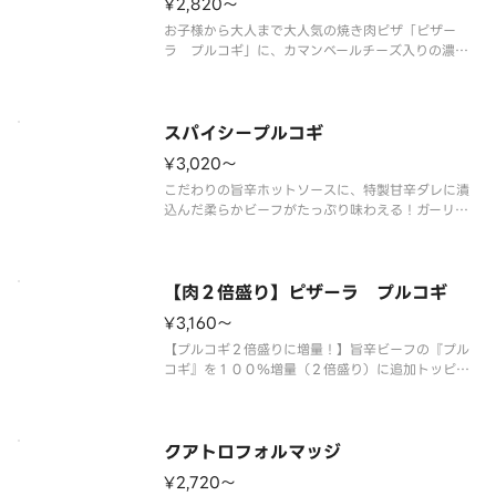
¥2,820〜
お子様から大人まで大人気の焼き肉ピザ「ピザー
ラ プルコギ」に、カマンベールチーズ入りの濃厚
なとろけるチーズをトッピング！ ＜ソースレス
＞ とろけるチーズ・プルコギ・ほうれん草・ガー
リック・コーン・オニオン・マヨネーズ・ブラック
ペッパー
スパイシープルコギ
¥3,020〜
こだわりの旨辛ホットソースに、特製甘辛ダレに漬
込んだ柔らかビーフがたっぷり味わえる！ガーリッ
クの風味がやみつきになる旨辛ピザです。 ＜旨辛
ホットソース＞ プルコギ・ほうれん草・ガーリッ
ク・コーン・オニオン・マヨネーズ・ブラックペッ
パー・スパイシーオイル（別添）
【肉２倍盛り】ピザーラ プルコギ
¥3,160〜
【プルコギ２倍盛りに増量！】旨辛ビーフの『プル
コギ』を１００％増量（２倍盛り）に追加トッピン
グしました！特製タレに漬け込んだビーフをたっぷ
り味わえる大満足の一枚をお楽しみいただけます。
＜ソースレス＞ プルコギ（２倍）・ほうれん草・
ガーリック・コーン・オニオン・
クアトロフォルマッジ
¥2,720〜