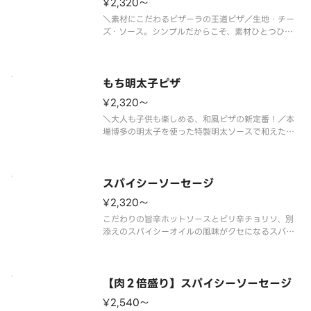
¥2,320〜
＼素材にこだわるピザーラの王道ピザ／生地・チー
ズ・ソース。シンプルだからこそ、素材ひとつひと
つにこだわったピザーラの美味しさをストレートに
味わえる１枚です。本場イタリア産モッツァレラチ
ーズのコクと完熟トマトを使用したソースの爽やか
な酸味、香り立つバジルが絶妙に
もち明太子ピザ
¥2,320〜
＼大人も子供も楽しめる、和風ピザの新定番！／本
場博多の明太子を使った特製明太ソースで和えたほ
くほくのポテトに、お餅をトッピング。食感も楽し
める人気の和風ピザ。明太子の旨みとお餅のやさし
い甘みが調和した、まろやかでコクのある味わいで
す。さらに、仕上げに別添えの国
スパイシーソーセージ
¥2,320〜
こだわりの旨辛ホットソースとピリ辛チョリソ、別
添えのスパイシーオイルの風味がクセになるスパイ
シーなピザ！！ ＜旨辛ホットソース＞ チョリ
ソ・粗びきソーセージ・ガーリック・オニオン・ブ
ラックペッパー・パセリ・スパイシーオイル（別
添） ※スパイシーオイルは別添えで
【肉２倍盛り】スパイシーソーセージ
¥2,540〜