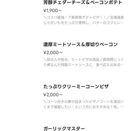
す。ひと口ごとに幸せを感じられる
芳醇チェダーチーズ＆ベーコンポテト
¥1,900〜
＼コスパ最強！？新感覚ポテトピザ！！／北海道産
じゃがいもをたっぷり使用し、バターのコクとレモ
ンの爽やかな風味が広がる特製ソースで仕上げた、
満足感たっぷりのピザです。ベーコンやポテトの美
味しさを引き立て、コクがありながらもさっぱりと
した味わいに仕上げました。芳醇
濃厚ミートソース＆厚切りベーコン
¥2,000〜
＼知る人ぞ知る、ミートピザの逸品／長時間じっく
り煮込んだ特製ミートソースに、食べ応えのある厚
切りベーコン、安曇野で作られた濃厚クリームチー
ズを合わせた、満足度の高い１枚です。甘みと旨み
のバランスが良く、お子さまにも食べやすい味わい
で、ご家族のお集まりにおすすめ
たっぷりクリーミーコーンピザ
¥2,000〜
＼コーン好きの夢が詰まったピザ／コーンを満足い
くまで堪能したい！という方におすすめな１枚。濃
厚なグラタンソースとマヨネーズのコクが合わさっ
て、クリーミーでやさしい味わいをお楽しみいただ
けます。お子様がいるご家庭でぜひお試しいただき
たい、ほっとするおいしさのピザ
ガーリックマスター