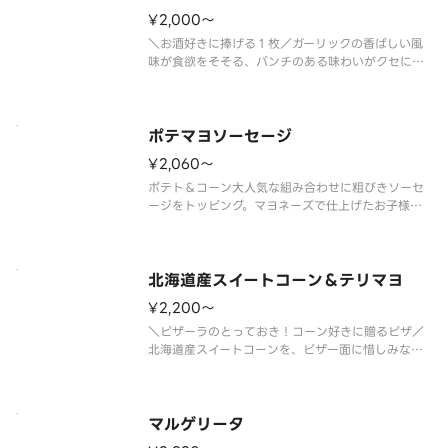
¥2,000〜
＼お酒好きに捧げる１枚／ガーリックの香ばしい風
味が食欲をそそる、パンチのある味わいがクセにな
る１枚。ベーコンやソーセージの旨みを活かした、
お酒との相性も抜群なピザです。パーティーやひと
りで飲む日にはもちろん、「明日はマスクでＯ
Ｋ！！」と割り切って楽しみたい日に
ポテマヨソーセージ
¥2,060〜
ポテト＆コーン大人気な組み合わせに粗びきソーセ
ージをトッピング。マヨネーズで仕上げたお子様に
もおすすめのピザです。 ＜トマトソース＞ 粗び
きソーセージ・ポテト（オニオン・マヨネーズ和
え）・マヨネーズ・コーン・パセリ
北海道産スイートコーン＆テリマヨ
¥2,200〜
＼ピザーラのとっておき！コーン好きに贈るピザ／
北海道産スイートコーンを、ピザ一面に惜しみなく
敷き詰めた贅沢な１枚。ひと口ごとに、コーンのや
さしい甘みがジュワっと広がります。テリヤキチキ
ンのコクと、こんがり焼き上げたマヨネーズのまろ
やかさが重なり、コーンの甘みを
マルゲリータ