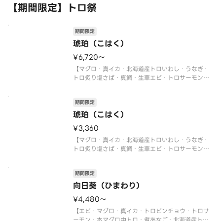
【期間限定】トロ祭
期間限定
琥珀（こはく）
¥6,720〜
【マグロ・真イカ・北海道産トロいわし・うなぎ・
トロ炙り塩さば・真鯛・生車エビ・トロサーモン・
本マグロ中トロ・トロビンチョウ・イクラ軍艦・ネ
ギトロ軍艦・切玉子】
期間限定
〈本マグロ中トロ使用〉
〈期間限定〉2026年9月30日（水）まで
琥珀（こはく）
※数量限定につき、売り切れの際は
¥3,360
【マグロ・真イカ・北海道産トロいわし・うなぎ・
トロ炙り塩さば・真鯛・生車エビ・トロサーモン・
本マグロ中トロ・トロビンチョウ・イクラ軍艦・ネ
ギトロ軍艦・切玉子】
期間限定
〈本マグロ中トロ使用〉
〈期間限定〉2026年9月30日（水）まで
向日葵（ひまわり）
※数量限定につき、売り切れの際は
¥4,480〜
【エビ・マグロ・真イカ・トロビンチョウ・トロサ
ーモン・本マグロ中トロ・煮あなご・北海道産トロ