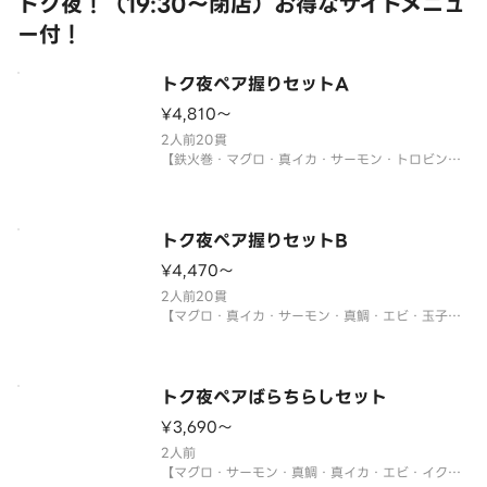
トク夜！（19:30～閉店）お得なサイドメニュ
ー付！
サイドメニューは下記よりお選び
トク夜ペア握りセットA
¥4,810〜
2人前20貫
【鉄火巻・マグロ・真イカ・サーモン・トロビンチ
ョウ・サーモンイクラ軍艦・ネギトロ軍艦・ツブ
貝・煮あなご・甘エビ・切玉子】
※年末年始・お盆期間中は販売をお休みさせていた
だく場合がございます。
トク夜ペア握りセットB
¥4,470〜
サイドメニューは下記よりお選びください。
※〈カッ
2人前20貫
【マグロ・真イカ・サーモン・真鯛・エビ・玉子・
ツブ貝・煮あなご・サーモンイクラ軍艦・ネギトロ
軍艦】
※年末年始・お盆期間中は販売をお休みさせていた
だく場合がございます。
トク夜ペアばらちらしセット
¥3,690〜
サイドメニューは下記よりお選びください。
※〈カップ赤だし（あさり）〉
2人前
【マグロ・サーモン・真鯛・真イカ・エビ・イク