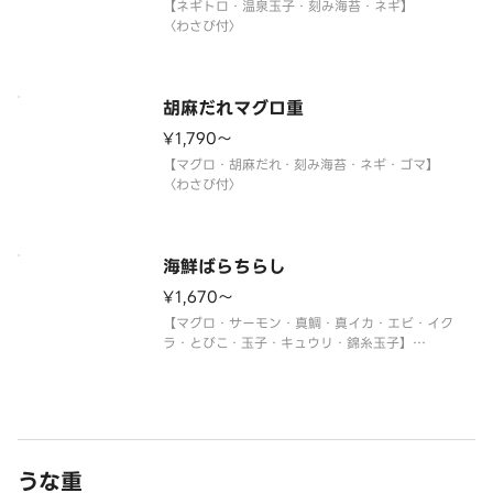
【ネギトロ・温泉玉子・刻み海苔・ネギ】
〈わさび付〉
胡麻だれマグロ重
¥1,790〜
【マグロ・胡麻だれ・刻み海苔・ネギ・ゴマ】
〈わさび付〉
海鮮ばらちらし
¥1,670〜
【マグロ・サーモン・真鯛・真イカ・エビ・イク
ラ・とびこ・玉子・キュウリ・錦糸玉子】
〈わさび付〉
※真鯛がトロビンチョウに変更になる場合がありま
す。
うな重