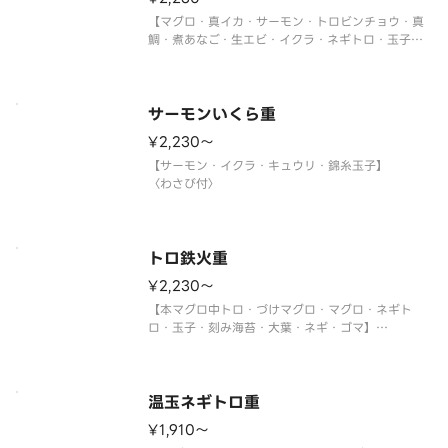
【マグロ・真イカ・サーモン・トロビンチョウ・真
鯛・煮あなご・生エビ・イクラ・ネギトロ・玉子・
大葉・ネギ】
〈わさび付〉
サーモンいくら重
¥2,230〜
【サーモン・イクラ・キュウリ・錦糸玉子】
〈わさび付〉
トロ鉄火重
¥2,230〜
【本マグロ中トロ・づけマグロ・マグロ・ネギト
ロ・玉子・刻み海苔・大葉・ネギ・ゴマ】
〈本マグロ中トロ使用〉
〈わさび付〉
温玉ネギトロ重
¥1,910〜