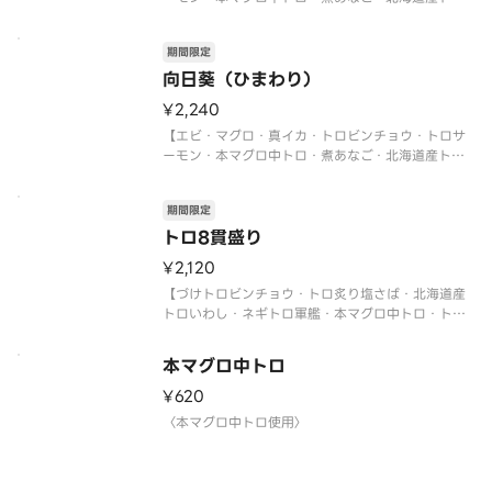
いわし・サーモンイクラ軍艦・ネギトロ軍艦】
〈本マグロ中トロ使用〉
期間限定
〈期間限定〉2026年9月30日（水）まで
※数量限定につき、売り切れの際はご容赦くださ
向日葵（ひまわり）
い。
¥2,240
※写真
【エビ・マグロ・真イカ・トロビンチョウ・トロサ
ーモン・本マグロ中トロ・煮あなご・北海道産トロ
いわし・サーモンイクラ軍艦・ネギトロ軍艦】
〈本マグロ中トロ使用〉
期間限定
〈期間限定〉2026年9月30日（水）まで
※数量限定につき、売り切れの際はご容赦くださ
トロ8貫盛り
い。
¥2,120
【づけトロビンチョウ・トロ炙り塩さば・北海道産
トロいわし・ネギトロ軍艦・本マグロ中トロ・トロ
ビンチョウ・トロサーモン・炙りトロサーモン 各1
貫】
本マグロ中トロ
〈本マグロ中トロ使用〉
〈期間限定〉2026年9月30日（水）まで
¥620
※数量限定につき、売り切れの際はご容赦ください
〈本マグロ中トロ使用〉