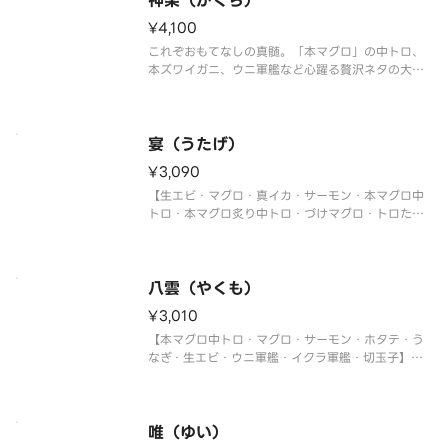
神楽（かぐら）
¥4,100
これぞおもてなしの真髄。「本マグロ」の中トロ、
本ズワイガニ、ウニ軍艦など心躍る贅沢ネタの大集
合！
【ホタテ・マグロ・真鯛・トロサーモン・大生エ
ビ・本マグロ中トロ・本ズワイガニ・うなぎ・ウニ
軍艦・イクラ軍艦・切玉子】
宴（うたげ）
〈本マグロ中トロ使用〉
¥3,090
【生エビ・マグロ・真イカ・サーモン・本マグロ中
トロ・本マグロ炙り中トロ・づけマグロ・トロたく
巻・イクラ軍艦・中トロ軍艦・切玉子】
〈本マグロ中トロ使用〉
八雲（やくも）
¥3,010
【本マグロ中トロ・マグロ・サーモン・ホタテ・う
なぎ・生エビ・ウニ軍艦・イクラ軍艦・切玉子】
〈本マグロ中トロ使用〉
唯（ゆい）