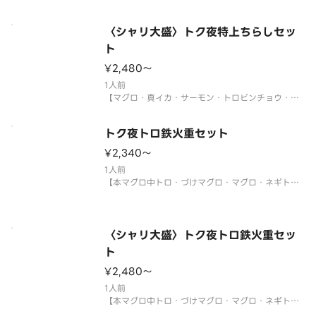
大葉・ネギ】
〈わさび付〉
※酢飯を使用しています。
〈シャリ大盛〉トク夜特上ちらしセッ
※年末年始・お盆期間中は販売をお休みさせていた
ト
だく場合がございます。
¥2,480〜
サイドメニューは下記よりお選び
1人前
【マグロ・真イカ・サーモン・トロビンチョウ・真
鯛・煮あなご・生エビ・イクラ・ネギトロ・玉子・
大葉・ネギ】
トク夜トロ鉄火重セット
〈わさび付〉
※酢飯を使用しています。
¥2,340〜
※年末年始・お盆期間中は販売をお休みさせていた
1人前
だく場合がございます。
【本マグロ中トロ・づけマグロ・マグロ・ネギト
ロ・玉子・刻み海苔・大葉・ネギ・ゴマ】
サイドメニューは下記よりお選び
〈本マグロ中トロ使用〉
〈わさび付〉
※酢飯を使用しています。
〈シャリ大盛〉トク夜トロ鉄火重セッ
※年末年始・お盆期間中は販売をお休みさせていた
ト
だく場合がございます。
¥2,480〜
サイドメニューは下記よりお選
1人前
【本マグロ中トロ・づけマグロ・マグロ・ネギト
ロ・玉子・刻み海苔・大葉・ネギ・ゴマ】