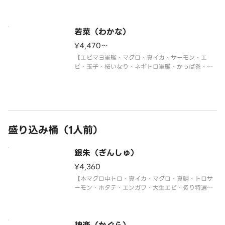
ギトロ軍艦・切玉子】
※写真は5人前です。
若菜（わかな）
¥4,470〜
【エビマヨ軍艦・マグロ・真イカ・サーモン・エ
ビ・玉子・桜いなり・ネギトロ軍艦・かっぱ巻・鉄
火巻】
※写真は5人前です。
盛り込み桶（1人前）
銀朱（ぎんしゅ）
¥4,360
【本マグロ中トロ・真イカ・マグロ・真鯛・トロサ
ーモン・ホタテ・エンガワ・大生エビ・炙り特選大
あなご・ウニ軍艦・イクラ軍艦・ネギトロ巻・切玉
子】
〈本マグロ中トロ使用〉