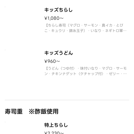
※使い捨て容器でお届けします。
キッズちらし
¥1,080〜
【ちらし寿司（マグロ・サーモン・真イカ・とび
こ・キュウリ・錦糸玉子）・いなり・ネギトロ軍
艦・チキンナゲット〈ケチャップ付〉・ゼリー・ジ
ュース】
＜わさび抜き・おもちゃ付＞
※使い捨て容器でお届けします。
キッズうどん
¥960〜
【うどん〈つゆ付〉・味付いなり・マグロ・サーモ
ン・チキンナゲット〈ケチャップ付〉・ゼリー・ジ
ュース】
＜わさび抜き・おもちゃ付＞
※使い捨て容器でお届けします。
寿司重 ※酢飯使用
特上ちらし
¥2,230〜