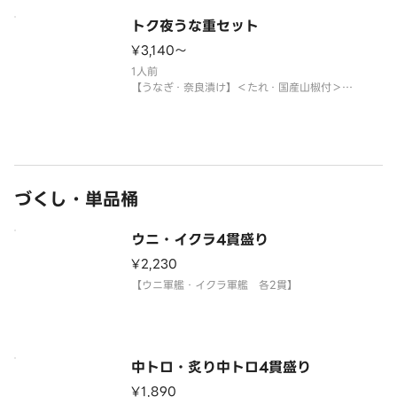
〈本マグロ中トロ使用〉
トク夜うな重セット
〈わさび付〉
※酢飯を使用しています。
¥3,140〜
※年末年始・お盆期間中は販売をお休みさせていた
1人前
だく場合がございます。
【うなぎ・奈良漬け】＜たれ・国産山椒付＞
※年末年始・お盆期間中は販売をお休みさせていた
サイドメニューは下記よりお選
だく場合がございます。
サイドメニューは下記よりお選びください。
※〈カップ赤だし（あさり）〉は、お湯をご用意く
ださい。
づくし・単品桶
※うなぎには小骨が多く入っている場合
ウニ・イクラ4貫盛り
¥2,230
【ウニ軍艦・イクラ軍艦 各2貫】
中トロ・炙り中トロ4貫盛り
¥1,890