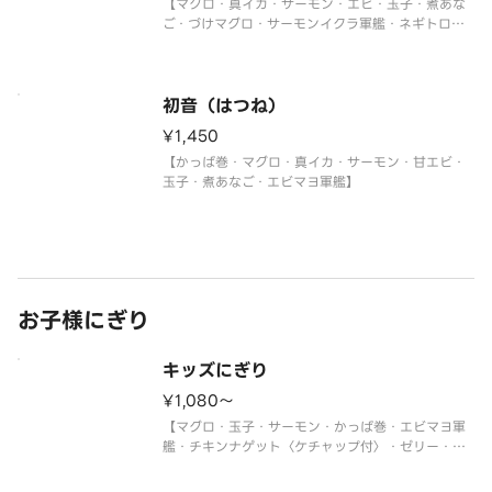
【マグロ・真イカ・サーモン・エビ・玉子・煮あな
ご・づけマグロ・サーモンイクラ軍艦・ネギトロ軍
艦】
初音（はつね）
¥1,450
【かっぱ巻・マグロ・真イカ・サーモン・甘エビ・
玉子・煮あなご・エビマヨ軍艦】
お子様にぎり
キッズにぎり
¥1,080〜
【マグロ・玉子・サーモン・かっぱ巻・エビマヨ軍
艦・チキンナゲット〈ケチャップ付〉・ゼリー・ジ
ュース】
＜わさび抜き・おもちゃ付＞