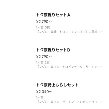
ラ・とびこ・玉子・キュウリ・錦糸玉子】
〈わさび付〉
※酢飯を使用しています。
※真鯛がトロビンチョウに変更になる場合がありま
トク夜握りセットA
す。
¥2,790〜
※年末年始・お盆期間中は販売をお休みさせていた
だく場合がございます。
1人前10貫
【マグロ・真鯛・トロサーモン・ネギトロ軍艦・イ
クラ軍艦・ツブ貝・本マグロ中トロ・生エビ・うな
ぎ・鉄火巻】
〈本マグロ中トロ使用〉
※年末年始・お盆期間中は販売をお休みさせていた
トク夜握りセットB
だく場合がございます。
¥2,790〜
1人前12貫
【マグロ・真イカ・トロビンチョウ・サーモン・ツ
ブ貝・づけマグロ・玉子・煮あなご・エビ・エンガ
ワ・サーモンイクラ軍艦・ネギトロ軍艦】
※年末年始・お盆期間中は販売をお休みさせていた
だく場合がございます。
トク夜特上ちらしセット
¥2,340〜
サイドメニューは下記よりお選びください。
1人前
【マグロ・真イカ・サーモン・トロビンチョウ・真
鯛・煮あなご・生エビ・イクラ・ネギトロ・玉子・