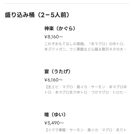
盛り込み桶（2－5人前）
神楽（かぐら）
¥8,160〜
これぞおもてなしの真髄。「本マグロ」の中トロ、
本ズワイガニ、ウニ軍艦など心躍る贅沢ネタの大集
合！
【ホタテ・マグロ・真鯛・トロサーモン・大生エ
ビ・本マグロ中トロ・本ズワイガニ・うなぎ・ウニ
軍艦・イクラ軍艦・切玉子】
宴（うたげ）
〈本マグロ中トロ使用〉
¥6,160〜
※写真は5人前です。
【生エビ・マグロ・真イカ・サーモン・本マグロ中
トロ・本マグロ炙り中トロ・づけマグロ・トロたく
巻・イクラ軍艦・中トロ軍艦・切玉子】
〈本マグロ中トロ使用〉
※写真は5人前です。
唯（ゆい）
¥5,490〜
【イクラ軍艦・サーモン・真イカ・マグロ・炙りト