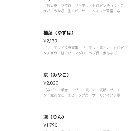
【鉄火巻・マグロ・サーモン・トロビンチョウ・こ
はだ・うなぎ・生エビ・サーモンイクラ軍艦・ネギ
トロ軍艦・切玉子】
柚葉（ゆずは）
¥2,130
【サーモンイクラ軍艦・サーモン・真イカ・トロビ
ンチョウ・甘エビ・マグロ・ツブ貝・煮あなご・ネ
ギトロ軍艦・切玉子】
京（みやこ）
¥2,020
【ネギトロ手巻・マグロ・真イカ・真鯛・サーモ
ン・煮あなご・エビ・ツブ貝・サーモンイクラ軍
艦・切玉子】
凛（りん）
¥1,790