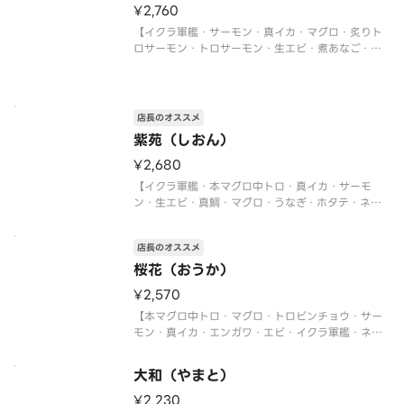
¥2,760
【イクラ軍艦・サーモン・真イカ・マグロ・炙りト
ロサーモン・トロサーモン・生エビ・煮あなご・炙
りサーモン・ネギトロ軍艦・切玉子】
店長のオススメ
紫苑（しおん）
¥2,680
【イクラ軍艦・本マグロ中トロ・真イカ・サーモ
ン・生エビ・真鯛・マグロ・うなぎ・ホタテ・ネギ
トロ軍艦】
〈本マグロ中トロ使用〉
店長のオススメ
桜花（おうか）
¥2,570
【本マグロ中トロ・マグロ・トロビンチョウ・サー
モン・真イカ・エンガワ・エビ・イクラ軍艦・ネギ
トロ軍艦・切玉子】
〈本マグロ中トロ使用〉
大和（やまと）
¥2,230