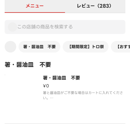
メニュー
レビュー（283）
箸・醤油皿 不要
【期間限定】トロ祭
【おす
箸・醤油皿 不要
箸・醤油皿 不要
¥0
箸と醤油皿がご不要な場合はカートに入れてくださ
い。
※今回ご注文の商品すべてに対して、箸と醤油皿が
付かなくなります。
※カートに入れる際、数量の変更は不要です。
※お醤油はお寿司に添えてお渡しいたします。