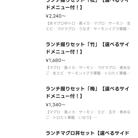
ランチ握りセット「松」【選べるサイ
ドメニュー付！】
¥2,240〜
【本マグロ中トロ・真イカ・マグロ・サーモン・生
エビ・づけマグロ・うなぎ・サーモンイクラ軍艦・
トロたく巻・切玉子】
〈本マグロ中トロ使用〉
ランチ握りセット「竹」【選べるサイ
※年末年始・お盆期間中はランチの販売をお休みさ
せていただく場合がございます。
ドメニュー付！】
※使い捨て容器でお届けします。
¥1,680〜
サイドメ
【マグロ・真イカ・サーモン・づけマグロ・煮あな
ご・生エビ・サーモンイクラ軍艦・トロたく軍艦】
※年末年始・お盆期間中はランチの販売をお休みさ
せていただく場合がございます。
ランチ握りセット「梅」【選べるサイ
※使い捨て容器でお届けします。
ドメニュー付！】
サイドメニューは下記よりお選びください。
¥1,340〜
※〈カップ
【マグロ・真イカ・サーモン・エビ・玉子・煮あな
ご・トロたく軍艦・いなり】
※年末年始・お盆期間中はランチの販売をお休みさ
せていただく場合がございます。
ランチマグロ丼セット【選べるサイド
※使い捨て容器でお届けします。