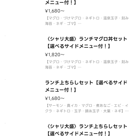
メニュー付！】
サイドメニューは下記よりお選びください。
¥1,680〜
※〈カップ赤だし（あさり）〉は
【マグロ・づけマグロ・ネギトロ・温泉玉子・刻み
海苔・ネギ・ゴマ】
〈わさび付〉
※酢飯を使用しています。
〈シャリ大盛〉ランチマグロ丼セット
※年末年始・お盆期間中はランチの販売をお休みさ
せていただく場合がございます。
【選べるサイドメニュー付！】
※使い捨て容器でお届けします。
¥1,820〜
サイドメニューは下記よりお選びください。
【マグロ・づけマグロ・ネギトロ・温泉玉子・刻み
海苔・ネギ・ゴマ】
〈わさび付〉
※酢飯を使用しています。
ランチ上ちらしセット【選べるサイド
※年末年始・お盆期間中はランチの販売をお休みさ
せていただく場合がございます。
メニュー付！】
※使い捨て容器でお届けします。
¥1,680〜
サイドメニューは下記よりお選びください。
【サーモン・真イカ・マグロ・煮あなご・エビ・イ
クラ・ネギトロ・玉子・錦糸玉子・大葉・ネギ】
〈わさび付〉
※酢飯を使用しています。
〈シャリ大盛〉ランチ上ちらしセット
※年末年始・お盆期間中はランチの販売をお休みさ
せていただく場合がございます。
【選べるサイドメニュー付！】