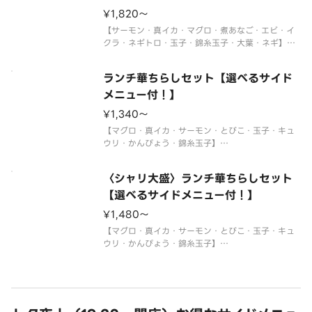
※使い捨て容器でお届けします。
¥1,820〜
サイドメニュー
【サーモン・真イカ・マグロ・煮あなご・エビ・イ
クラ・ネギトロ・玉子・錦糸玉子・大葉・ネギ】
〈わさび付〉
※酢飯を使用しています。
ランチ華ちらしセット【選べるサイド
※年末年始・お盆期間中はランチの販売をお休みさ
せていただく場合がございます。
メニュー付！】
※使い捨て容器でお届けします。
¥1,340〜
サイドメニュー
【マグロ・真イカ・サーモン・とびこ・玉子・キュ
ウリ・かんぴょう・錦糸玉子】
〈わさび付〉
※酢飯を使用しています。
〈シャリ大盛〉ランチ華ちらしセット
※年末年始・お盆期間中はランチの販売をお休みさ
せていただく場合がございます。
【選べるサイドメニュー付！】
※使い捨て容器でお届けします。
¥1,480〜
サイドメニューは下記よりお選び
【マグロ・真イカ・サーモン・とびこ・玉子・キュ
ウリ・かんぴょう・錦糸玉子】
〈わさび付〉
※酢飯を使用しています。
※年末年始・お盆期間中はランチの販売をお休みさ
せていただく場合がございます。
※使い捨て容器でお届けします。