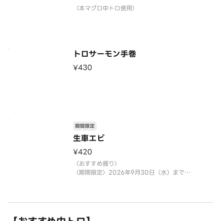
〈本マグロ中トロ使用〉
トロサーモン手巻
¥430
期間限定
生車エビ
¥420
〈おすすめ握り〉
〈期間限定〉2026年9月30日（水）まで
※数量限定につき、売り切れの際はご容赦くださ
い。