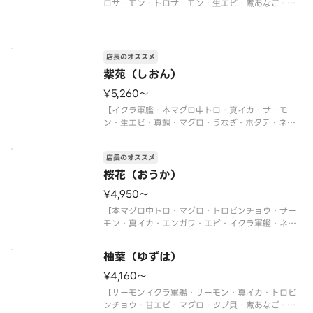
ロサーモン・トロサーモン・生エビ・煮あなご・炙
りサーモン・ネギトロ軍艦・切玉子】
※写真は5人前です。
店長のオススメ
紫苑（しおん）
¥5,260〜
【イクラ軍艦・本マグロ中トロ・真イカ・サーモ
ン・生エビ・真鯛・マグロ・うなぎ・ホタテ・ネギ
トロ軍艦】
〈本マグロ中トロ使用〉
店長のオススメ
※写真は5人前です。
桜花（おうか）
¥4,950〜
【本マグロ中トロ・マグロ・トロビンチョウ・サー
モン・真イカ・エンガワ・エビ・イクラ軍艦・ネギ
トロ軍艦・切玉子】
〈本マグロ中トロ使用〉
柚葉（ゆずは）
※写真は5人前です。
¥4,160〜
【サーモンイクラ軍艦・サーモン・真イカ・トロビ
ンチョウ・甘エビ・マグロ・ツブ貝・煮あなご・ネ