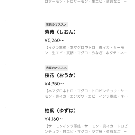
ロサーモン・トロサーモン・生エビ・煮あなご・炙
りサーモン・ネギトロ軍艦・切玉子】
※写真は5人前です。
店長のオススメ
紫苑（しおん）
¥5,260〜
【イクラ軍艦・本マグロ中トロ・真イカ・サーモ
ン・生エビ・真鯛・マグロ・うなぎ・ホタテ・ネギ
トロ軍艦】
〈本マグロ中トロ使用〉
店長のオススメ
※写真は5人前です。
桜花（おうか）
¥4,950〜
【本マグロ中トロ・マグロ・トロビンチョウ・サー
モン・真イカ・エンガワ・エビ・イクラ軍艦・ネギ
トロ軍艦・切玉子】
〈本マグロ中トロ使用〉
柚葉（ゆずは）
※写真は5人前です。
¥4,160〜
【サーモンイクラ軍艦・サーモン・真イカ・トロビ
ンチョウ・甘エビ・マグロ・ツブ貝・煮あなご・ネ