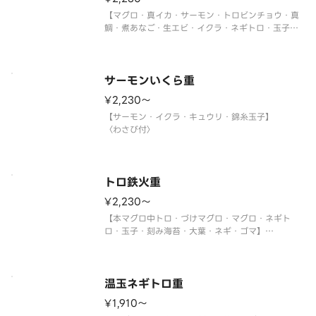
【マグロ・真イカ・サーモン・トロビンチョウ・真
鯛・煮あなご・生エビ・イクラ・ネギトロ・玉子・
大葉・ネギ】
〈わさび付〉
サーモンいくら重
¥2,230〜
【サーモン・イクラ・キュウリ・錦糸玉子】
〈わさび付〉
トロ鉄火重
¥2,230〜
【本マグロ中トロ・づけマグロ・マグロ・ネギト
ロ・玉子・刻み海苔・大葉・ネギ・ゴマ】
〈本マグロ中トロ使用〉
〈わさび付〉
温玉ネギトロ重
¥1,910〜