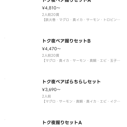
トク夜ペア握りセットA
¥4,810〜
2人前20貫
【鉄火巻・マグロ・真イカ・サーモン・トロビンチ
ョウ・サーモンイクラ軍艦・ネギトロ軍艦・ツブ
貝・煮あなご・甘エビ・切玉子】
※年末年始・お盆期間中は販売をお休みさせていた
だく場合がございます。
トク夜ペア握りセットB
¥4,470〜
サイドメニューは下記よりお選びください。
※〈カッ
2人前20貫
【マグロ・真イカ・サーモン・真鯛・エビ・玉子・
ツブ貝・煮あなご・サーモンイクラ軍艦・ネギトロ
軍艦】
※年末年始・お盆期間中は販売をお休みさせていた
だく場合がございます。
トク夜ペアばらちらしセット
¥3,690〜
サイドメニューは下記よりお選びください。
※〈カップ赤だし（あさり）〉
2人前
【マグロ・サーモン・真鯛・真イカ・エビ・イク
ラ・とびこ・玉子・キュウリ・錦糸玉子】
〈わさび付〉
※酢飯を使用しています。
※真鯛がトロビンチョウに変更になる場合がありま
トク夜握りセットA
す。