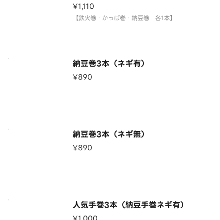
¥1,110
【鉄火巻・かっぱ巻・納豆巻 各1本】
納豆巻3本（ネギ有）
¥890
納豆巻3本（ネギ無）
¥890
人気手巻3本（納豆手巻ネギ有）
¥1,000