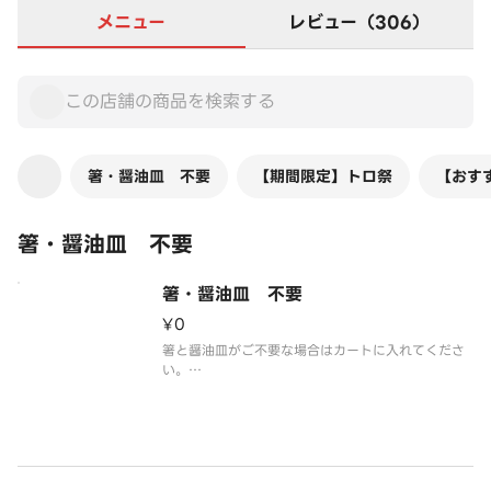
メニュー
レビュー（306）
箸・醤油皿 不要
【期間限定】トロ祭
【おす
箸・醤油皿 不要
箸・醤油皿 不要
¥0
箸と醤油皿がご不要な場合はカートに入れてくださ
い。
※今回ご注文の商品すべてに対して、箸と醤油皿が
付かなくなります。
※カートに入れる際、数量の変更は不要です。
※お醤油はお寿司に添えてお渡しいたします。