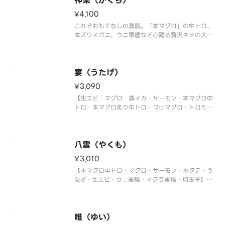
神楽（かぐら）
¥4,100
これぞおもてなしの真髄。「本マグロ」の中トロ、
本ズワイガニ、ウニ軍艦など心躍る贅沢ネタの大集
合！
【ホタテ・マグロ・真鯛・トロサーモン・大生エ
ビ・本マグロ中トロ・本ズワイガニ・うなぎ・ウニ
軍艦・イクラ軍艦・切玉子】
宴（うたげ）
〈本マグロ中トロ使用〉
¥3,090
【生エビ・マグロ・真イカ・サーモン・本マグロ中
トロ・本マグロ炙り中トロ・づけマグロ・トロたく
巻・イクラ軍艦・中トロ軍艦・切玉子】
〈本マグロ中トロ使用〉
八雲（やくも）
¥3,010
【本マグロ中トロ・マグロ・サーモン・ホタテ・う
なぎ・生エビ・ウニ軍艦・イクラ軍艦・切玉子】
〈本マグロ中トロ使用〉
唯（ゆい）