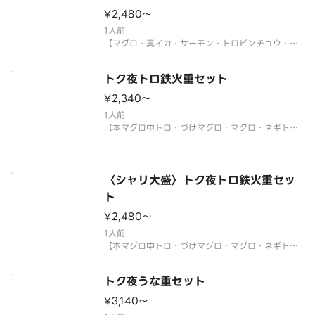
だく場合がございます。
¥2,480〜
サイドメニューは下記よりお選び
1人前
【マグロ・真イカ・サーモン・トロビンチョウ・真
鯛・煮あなご・生エビ・イクラ・ネギトロ・玉子・
大葉・ネギ】
トク夜トロ鉄火重セット
〈わさび付〉
※酢飯を使用しています。
¥2,340〜
※年末年始・お盆期間中は販売をお休みさせていた
1人前
だく場合がございます。
【本マグロ中トロ・づけマグロ・マグロ・ネギト
ロ・玉子・刻み海苔・大葉・ネギ・ゴマ】
サイドメニューは下記よりお選び
〈本マグロ中トロ使用〉
〈わさび付〉
※酢飯を使用しています。
〈シャリ大盛〉トク夜トロ鉄火重セッ
※年末年始・お盆期間中は販売をお休みさせていた
ト
だく場合がございます。
¥2,480〜
サイドメニューは下記よりお選
1人前
【本マグロ中トロ・づけマグロ・マグロ・ネギト
ロ・玉子・刻み海苔・大葉・ネギ・ゴマ】
〈本マグロ中トロ使用〉
トク夜うな重セット
〈わさび付〉
※酢飯を使用しています。
¥3,140〜
※年末年始・お盆期間中は販売をお休みさせていた