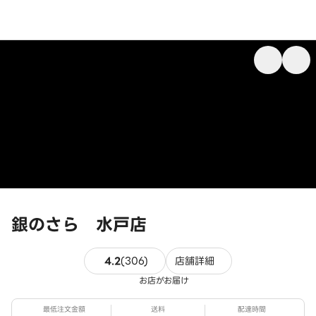
銀のさら 水戸店
306件のレビュー
4.2
(
306
)
店舗詳細
お店がお届け
最低注文金額
送料
配達時間