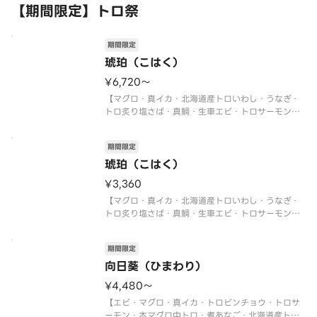
【期間限定】トロ祭
期間限定
琥珀（こはく）
¥6,720〜
【マグロ・真イカ・北海道産トロいわし・うなぎ・
トロ炙り塩さば・真鯛・生車エビ・トロサーモン・
本マグロ中トロ・トロビンチョウ・イクラ軍艦・ネ
ギトロ軍艦・切玉子】
期間限定
〈本マグロ中トロ使用〉
〈期間限定〉2026年9月30日（水）まで
琥珀（こはく）
※数量限定につき、売り切れの際は
¥3,360
【マグロ・真イカ・北海道産トロいわし・うなぎ・
トロ炙り塩さば・真鯛・生車エビ・トロサーモン・
本マグロ中トロ・トロビンチョウ・イクラ軍艦・ネ
ギトロ軍艦・切玉子】
期間限定
〈本マグロ中トロ使用〉
〈期間限定〉2026年9月30日（水）まで
向日葵（ひまわり）
※数量限定につき、売り切れの際は
¥4,480〜
【エビ・マグロ・真イカ・トロビンチョウ・トロサ
ーモン・本マグロ中トロ・煮あなご・北海道産トロ