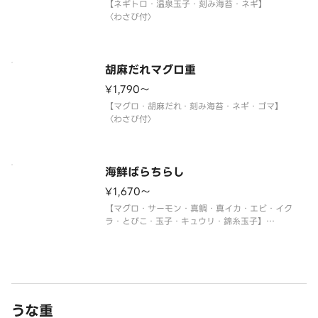
【ネギトロ・温泉玉子・刻み海苔・ネギ】
〈わさび付〉
胡麻だれマグロ重
¥1,790〜
【マグロ・胡麻だれ・刻み海苔・ネギ・ゴマ】
〈わさび付〉
海鮮ばらちらし
¥1,670〜
【マグロ・サーモン・真鯛・真イカ・エビ・イク
ラ・とびこ・玉子・キュウリ・錦糸玉子】
〈わさび付〉
※真鯛がトロビンチョウに変更になる場合がありま
す。
うな重