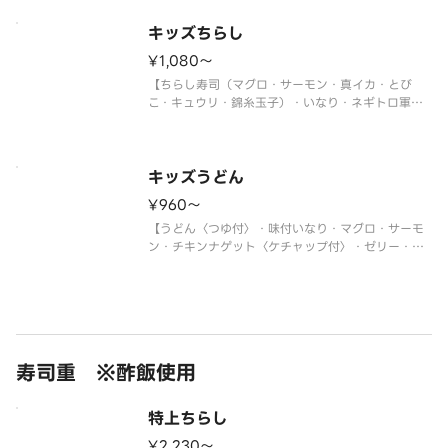
※使い捨て容器でお届けします。
キッズちらし
¥1,080〜
【ちらし寿司（マグロ・サーモン・真イカ・とび
こ・キュウリ・錦糸玉子）・いなり・ネギトロ軍
艦・チキンナゲット〈ケチャップ付〉・ゼリー・ジ
ュース】
＜わさび抜き・おもちゃ付＞
※使い捨て容器でお届けします。
キッズうどん
¥960〜
【うどん〈つゆ付〉・味付いなり・マグロ・サーモ
ン・チキンナゲット〈ケチャップ付〉・ゼリー・ジ
ュース】
＜わさび抜き・おもちゃ付＞
※使い捨て容器でお届けします。
寿司重 ※酢飯使用
特上ちらし
¥2,230〜