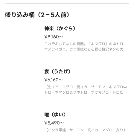
盛り込み桶（2－5人前）
神楽（かぐら）
¥8,160〜
これぞおもてなしの真髄。「本マグロ」の中トロ、
本ズワイガニ、ウニ軍艦など心躍る贅沢ネタの大集
合！
【ホタテ・マグロ・真鯛・トロサーモン・大生エ
ビ・本マグロ中トロ・本ズワイガニ・うなぎ・ウニ
軍艦・イクラ軍艦・切玉子】
宴（うたげ）
〈本マグロ中トロ使用〉
¥6,160〜
※写真は5人前です。
【生エビ・マグロ・真イカ・サーモン・本マグロ中
トロ・本マグロ炙り中トロ・づけマグロ・トロたく
巻・イクラ軍艦・中トロ軍艦・切玉子】
〈本マグロ中トロ使用〉
※写真は5人前です。
唯（ゆい）
¥5,490〜
【イクラ軍艦・サーモン・真イカ・マグロ・炙りト