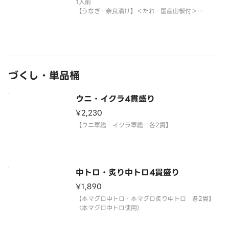
1人前
だく場合がございます。
【うなぎ・奈良漬け】＜たれ・国産山椒付＞
※年末年始・お盆期間中は販売をお休みさせていた
サイドメニューは下記よりお選
だく場合がございます。
サイドメニューは下記よりお選びください。
※〈カップ赤だし（あさり）〉は、お湯をご用意く
ださい。
づくし・単品桶
※うなぎには小骨が多く入っている場合
ウニ・イクラ4貫盛り
¥2,230
【ウニ軍艦・イクラ軍艦 各2貫】
中トロ・炙り中トロ4貫盛り
¥1,890
【本マグロ中トロ・本マグロ炙り中トロ 各2貫】
〈本マグロ中トロ使用〉