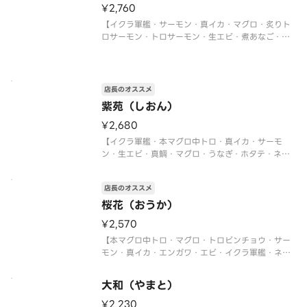
¥2,760
【イクラ軍艦・サーモン・真イカ・マグロ・炙りト
ロサーモン・トロサーモン・生エビ・煮あなご・炙
りサーモン・ネギトロ軍艦・切玉子】
店長のオススメ
紫苑（しおん）
¥2,680
【イクラ軍艦・本マグロ中トロ・真イカ・サーモ
ン・生エビ・真鯛・マグロ・うなぎ・ホタテ・ネギ
トロ軍艦】
〈本マグロ中トロ使用〉
店長のオススメ
桜花（おうか）
¥2,570
【本マグロ中トロ・マグロ・トロビンチョウ・サー
モン・真イカ・エンガワ・エビ・イクラ軍艦・ネギ
トロ軍艦・切玉子】
〈本マグロ中トロ使用〉
大和（やまと）
¥2,230