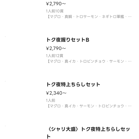
¥2,790〜
※年末年始・お盆期間中は販売をお休みさせていた
だく場合がございます。
1人前10貫
【マグロ・真鯛・トロサーモン・ネギトロ軍艦・イ
クラ軍艦・ツブ貝・本マグロ中トロ・生エビ・うな
ぎ・鉄火巻】
〈本マグロ中トロ使用〉
※年末年始・お盆期間中は販売をお休みさせていた
トク夜握りセットB
だく場合がございます。
¥2,790〜
1人前12貫
【マグロ・真イカ・トロビンチョウ・サーモン・ツ
ブ貝・づけマグロ・玉子・煮あなご・エビ・エンガ
ワ・サーモンイクラ軍艦・ネギトロ軍艦】
※年末年始・お盆期間中は販売をお休みさせていた
だく場合がございます。
トク夜特上ちらしセット
¥2,340〜
サイドメニューは下記よりお選びください。
1人前
【マグロ・真イカ・サーモン・トロビンチョウ・真
鯛・煮あなご・生エビ・イクラ・ネギトロ・玉子・
大葉・ネギ】
〈わさび付〉
※酢飯を使用しています。
〈シャリ大盛〉トク夜特上ちらしセッ
※年末年始・お盆期間中は販売をお休みさせていた
ト