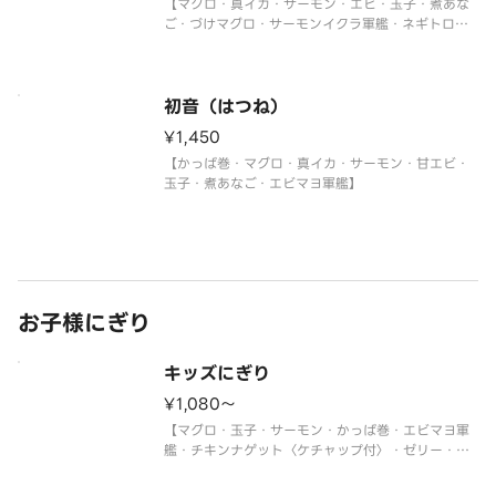
【マグロ・真イカ・サーモン・エビ・玉子・煮あな
ご・づけマグロ・サーモンイクラ軍艦・ネギトロ軍
艦】
初音（はつね）
¥1,450
【かっぱ巻・マグロ・真イカ・サーモン・甘エビ・
玉子・煮あなご・エビマヨ軍艦】
お子様にぎり
キッズにぎり
¥1,080〜
【マグロ・玉子・サーモン・かっぱ巻・エビマヨ軍
艦・チキンナゲット〈ケチャップ付〉・ゼリー・ジ
ュース】
＜わさび抜き・おもちゃ付＞