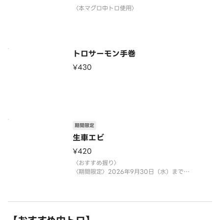
〈本マグロ中トロ使用〉
トロサーモン手巻
¥430
期間限定
生車エビ
¥420
〈おすすめ握り〉
〈期間限定〉2026年9月30日（水）まで
※数量限定につき、売り切れの際はご容赦くださ
い。