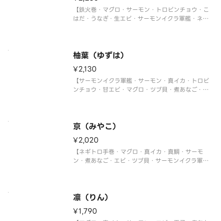
【鉄火巻・マグロ・サーモン・トロビンチョウ・こ
はだ・うなぎ・生エビ・サーモンイクラ軍艦・ネギ
トロ軍艦・切玉子】
柚葉（ゆずは）
¥2,130
【サーモンイクラ軍艦・サーモン・真イカ・トロビ
ンチョウ・甘エビ・マグロ・ツブ貝・煮あなご・ネ
ギトロ軍艦・切玉子】
京（みやこ）
¥2,020
【ネギトロ手巻・マグロ・真イカ・真鯛・サーモ
ン・煮あなご・エビ・ツブ貝・サーモンイクラ軍
艦・切玉子】
凛（りん）
¥1,790