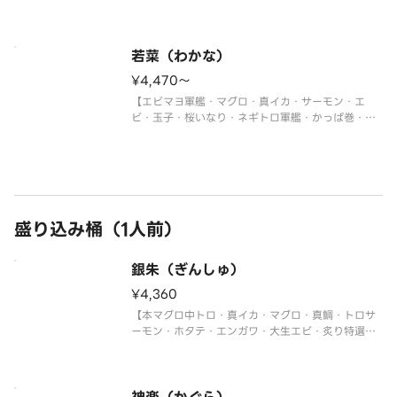
ギトロ軍艦・切玉子】
※写真は5人前です。
若菜（わかな）
¥4,470〜
【エビマヨ軍艦・マグロ・真イカ・サーモン・エ
ビ・玉子・桜いなり・ネギトロ軍艦・かっぱ巻・鉄
火巻】
※写真は5人前です。
盛り込み桶（1人前）
銀朱（ぎんしゅ）
¥4,360
【本マグロ中トロ・真イカ・マグロ・真鯛・トロサ
ーモン・ホタテ・エンガワ・大生エビ・炙り特選大
あなご・ウニ軍艦・イクラ軍艦・ネギトロ巻・切玉
子】
〈本マグロ中トロ使用〉