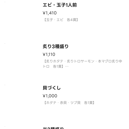
エビ・玉子1人前
¥1,410
【玉子・エビ 各4貫】
炙り3種盛り
¥1,110
【炙りホタテ・炙りトロサーモン・本マグロ炙り中
トロ 各1貫】
〈本マグロ中トロ使用〉
貝づくし
¥1,000
【ホタテ・赤貝・ツブ貝 各1貫】