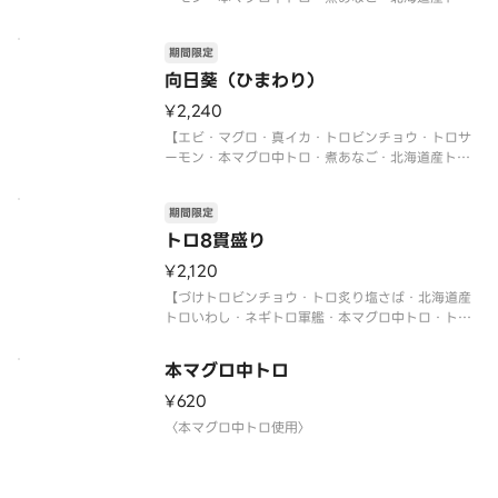
いわし・サーモンイクラ軍艦・ネギトロ軍艦】
〈本マグロ中トロ使用〉
期間限定
〈期間限定〉2026年9月30日（水）まで
※数量限定につき、売り切れの際はご容赦くださ
向日葵（ひまわり）
い。
¥2,240
※写真
【エビ・マグロ・真イカ・トロビンチョウ・トロサ
ーモン・本マグロ中トロ・煮あなご・北海道産トロ
いわし・サーモンイクラ軍艦・ネギトロ軍艦】
〈本マグロ中トロ使用〉
期間限定
〈期間限定〉2026年9月30日（水）まで
※数量限定につき、売り切れの際はご容赦くださ
トロ8貫盛り
い。
¥2,120
【づけトロビンチョウ・トロ炙り塩さば・北海道産
トロいわし・ネギトロ軍艦・本マグロ中トロ・トロ
ビンチョウ・トロサーモン・炙りトロサーモン 各1
貫】
本マグロ中トロ
〈本マグロ中トロ使用〉
〈期間限定〉2026年9月30日（水）まで
¥620
※数量限定につき、売り切れの際はご容赦ください
〈本マグロ中トロ使用〉