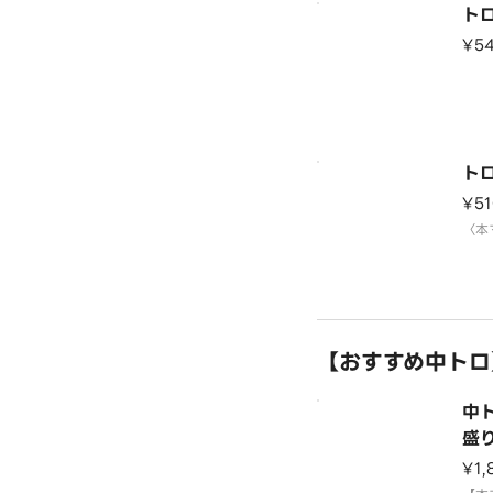
ト
¥5
ト
¥51
〈本
【おすすめ中トロ
中
盛
¥1,