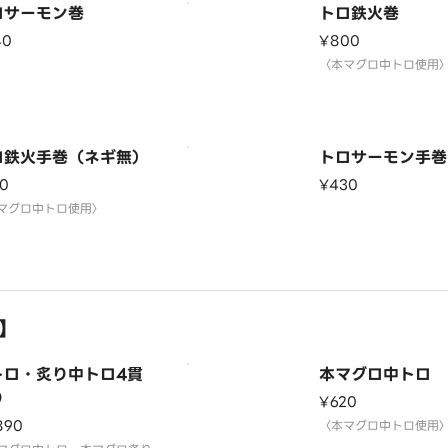
ロサーモン巻
トロ鉄火巻
40
¥800
〈本マグロ中トロ使用
ロ鉄火手巻（ネギ無）
トロサーモン手巻
0
¥430
マグロ中トロ使用〉
】
トロ・炙り中トロ4貫
本マグロ中トロ
り
¥620
890
〈本マグロ中トロ使用