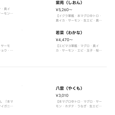
紫苑（しおん）
ン・真イ
¥5,260〜
サーモン・
【イクラ軍艦・本マグロ中トロ・
・煮あな
真イカ・サーモン・生エビ・真
ギトロ軍
鯛・マグロ・うなぎ・ホタテ・ネ
ギトロ軍艦】
若菜（わかな）
〈本マグロ中トロ使用〉
※写真は5人前です。
¥4,470〜
・サーモ
【エビマヨ軍艦・マグロ・真イ
チョウ・甘
カ・サーモン・エビ・玉子・桜い
・煮あな
なり・ネギトロ軍艦・かっぱ巻・
玉子】
鉄火巻】
※写真は5人前です。
八雲（やくも）
¥3,010
髄。「本マ
【本マグロ中トロ・マグロ・サー
ワイガニ、
モン・ホタテ・うなぎ・生エビ・
沢ネタの大
ウニ軍艦・イクラ軍艦・切玉子】