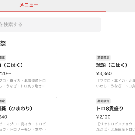
メニュー
祭
限定
期間限定
珀（こはく）
琥珀（こはく）
720〜
¥3,360
グロ・真イカ・北海道産トロ
【マグロ・真イカ・北
し・うなぎ・トロ炙り塩さ
いわし・うなぎ・トロ
真鯛・生車エビ・トロサーモ
ば・真鯛・生車エビ・
本マグロ中トロ・トロビンチ
ン・本マグロ中トロ・
限定
期間限定
・イクラ軍艦・ネギトロ軍
ョウ・イクラ軍艦・ネ
切玉子】
日葵（ひまわり）
艦・切玉子】
トロ8貫盛り
マグロ中トロ使用〉
〈本マグロ中トロ使用
240
¥2,120
間限定〉2026年9月30日
〈期間限定〉2026年9
）まで
ビ・マグロ・真イカ・トロビ
（水）まで
【づけトロビンチョウ
量限定につき、売り切れの際
ョウ・トロサーモン・本マグ
※数量限定につき、売
塩さば・北海道産トロ
トロ・煮あなご・北海道産ト
は
ギトロ軍艦・本マグロ