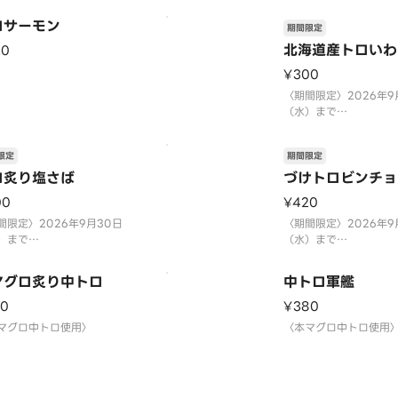
わし・サーモンイクラ軍艦・
ロビンチョウ・トロサ
ロサーモン
期間限定
トロ軍艦】
りトロサーモン 各1貫
マグロ中トロ使用〉
〈本マグロ中トロ使用
北海道産トロいわ
20
間限定〉2026年9月30日
〈期間限定〉2026年9
¥300
）まで
（水）まで
量限定につき、売り切れの際
※数量限定につき、売
〈期間限定〉2026年9
容赦ください。
はご容赦ください
（水）まで
※数量限定につき、売
はご容赦ください。
限定
期間限定
ロ炙り塩さば
づけトロビンチョ
00
¥420
間限定〉2026年9月30日
〈期間限定〉2026年9
）まで
（水）まで
量限定につき、売り切れの際
※数量限定につき、売
容赦ください。
はご容赦ください。
マグロ炙り中トロ
中トロ軍艦
20
¥380
マグロ中トロ使用〉
〈本マグロ中トロ使用