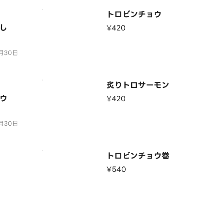
ーモン・炙
トロビンチョウ
】
〉
し
¥420
月30日
り切れの際
月30日
り切れの際
炙りトロサーモン
ウ
¥420
月30日
り切れの際
トロビンチョウ巻
¥540
〉