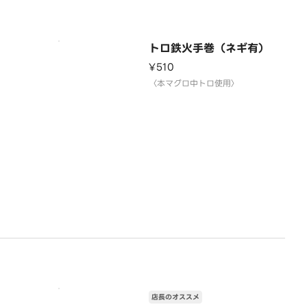
トロ鉄火手巻（ネギ有）
¥510
〉
〈本マグロ中トロ使用〉
店長のオススメ