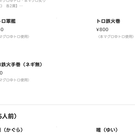
マグロ中トロ・本マグロ炙り
ロ 各2貫】
マグロ中トロ使用〉
トロ軍艦
トロ鉄火巻
80
¥800
マグロ中トロ使用〉
〈本マグロ中トロ使用
ロ鉄火手巻（ネギ無）
0
マグロ中トロ使用〉
5人前）
楽（かぐら）
唯（ゆい）