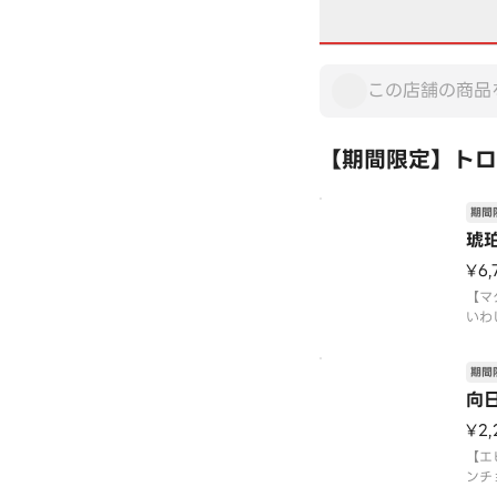
【期間限定】トロ
期間
琥
¥6,
【マ
いわ
ば・
ン・
期間
ョウ
艦・
向
〈本
¥2,
〈期
（水
【エ
※数
ンチ
は
ロ中