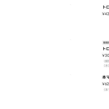
ロい
ト
ネギ
〈本
¥4
〈期
（水
※数
はご
期間
ト
¥3
〈期
（水
※数
はご
本
¥6
〈本