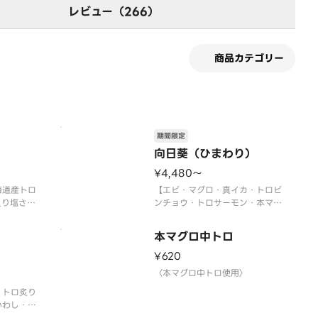
レビュー（266）
商品カテゴリー
期間限定
向日葵（ひまわり）
¥4,480〜
海道産トロ
【エビ・マグロ・真イカ・トロビ
炙り塩さ
ンチョウ・トロサーモン・本マグ
トロサーモ
ロ中トロ・煮あなご・北海道産ト
トロビンチ
ロいわし・サーモンイクラ軍艦・
本マグロ中トロ
ギトロ軍
ネギトロ軍艦】
〈本マグロ中トロ使用〉
¥620
〉
〈期間限定〉2026年9月30日
〈本マグロ中トロ使用〉
月30日
（水）まで
・トロ炙り
※数量限定につき、売り切れの際
り切れの際
いわし・ネ
はご容赦ください。
中トロ・ト
※写真