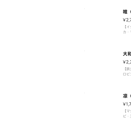
選大
艦・
〈本
唯
¥2,
【イ
カ・
トロ
ご・
艦・
大
¥2,
【鉄
ロビ
生エ
ギト
凛
¥1,
【マ
ビ・
ロ・
ロ軍