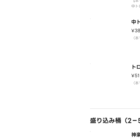
【本
中ト
〈本
中
¥3
〈本
ト
¥51
〈本
盛り込み桶（2－
神