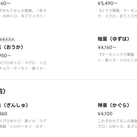
160〜
¥5,490〜
ぞおもてなしの真髄。「本マ
【イクラ軍艦・サーモ
」の中トロ、本ズワイガニ、
カ・マグロ・炙りトロ
軍艦など心躍る贅沢ネタの大
トロサーモン・生エビ
！
ご・炙りサーモン・ネ
タテ・マグロ・真鯛・トロサ
艦・切玉子】
ン・大生エビ・本マグロ中ト
※写真は5人前です。
柚葉（ゆずは）
のオススメ
本ズワイガニ・うなぎ・ウニ
花（おうか）
¥4,160〜
・イクラ軍艦・切玉子】
マグロ中トロ使用〉
【サーモンイクラ軍艦
950〜
真は5人前です。
ン・真イカ・トロビン
マグロ中トロ・マグロ・トロ
エビ・マグロ・ツブ貝
チョウ・サーモン・真イカ・
ご・ネギトロ軍艦・切
ガワ・エビ・イクラ軍艦・ネ
※写真は5人前です。
ロ軍艦・切玉子】
マグロ中トロ使用〉
前）
真は5人前です。
朱（ぎんしゅ）
神楽（かぐら）
360
¥4,100
マグロ中トロ・真イカ・マグ
これぞおもてなしの真
真鯛・トロサーモン・ホタ
グロ」の中トロ、本ズ
エンガワ・大生エビ・炙り特
ウニ軍艦など心躍る贅