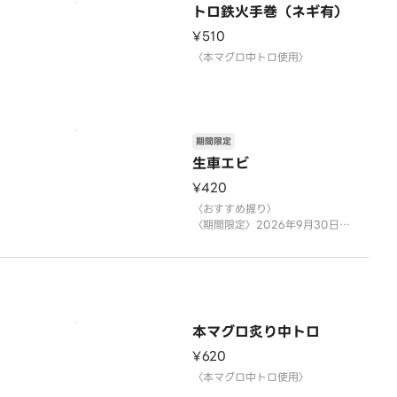
トロ鉄火手巻（ネギ有）
¥510
〉
〈本マグロ中トロ使用〉
期間限定
生車エビ
¥420
〈おすすめ握り〉
〈期間限定〉2026年9月30日
（水）まで
※数量限定につき、売り切れの際
はご容赦ください。
本マグロ炙り中トロ
¥620
〉
〈本マグロ中トロ使用〉