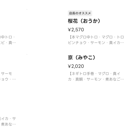
〈本マグロ中トロ使用〉
鯛・トロサ
マグロ中ト
店長のオススメ
なぎ・ウニ
桜花（おうか）
玉子】
〉
¥2,570
ロ中トロ・
【本マグロ中トロ・マグロ・トロ
エビ・真
ビンチョウ・サーモン・真イカ・
ホタテ・ネ
エンガワ・エビ・イクラ軍艦・ネ
ギトロ軍艦・切玉子】
京（みやこ）
〉
〈本マグロ中トロ使用〉
¥2,020
・サーモ
【ネギトロ手巻・マグロ・真イ
チョウ・甘
カ・真鯛・サーモン・煮あなご・
・煮あな
エビ・ツブ貝・サーモンイクラ軍
玉子】
艦・切玉子】
真イカ・サ
・煮あな