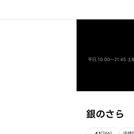
平日 10:00～21:45 
銀のさら 
266件のレ
4.1
(
266
)
店舗