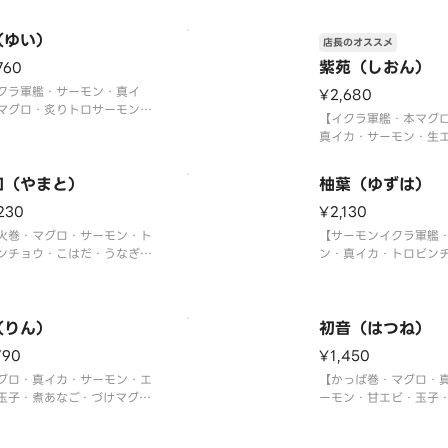
あなご・ウニ軍艦・イクラ軍
集合！
ネギトロ巻・切玉子】
【ホタテ・マグロ・真
マグロ中トロ使用〉
（ゆい）
ーモン・大生エビ・本
店長のオススメ
ロ・本ズワイガニ・う
紫苑（しおん）
760
軍艦・イクラ軍艦・切
クラ軍艦・サーモン・真イ
〈本マグロ中トロ使用
¥2,680
マグロ・炙りトロサーモン・
【イクラ軍艦・本マグ
サーモン・生エビ・煮あな
真イカ・サーモン・生
炙りサーモン・ネギトロ軍
鯛・マグロ・うなぎ・
切玉子】
ギトロ軍艦】
和（やまと）
柚葉（ゆずは）
〈本マグロ中トロ使用
230
¥2,130
火巻・マグロ・サーモン・ト
【サーモンイクラ軍艦
ンチョウ・こはだ・うなぎ・
ン・真イカ・トロビン
ビ・サーモンイクラ軍艦・ネ
エビ・マグロ・ツブ貝
ロ軍艦・切玉子】
ご・ネギトロ軍艦・切
（りん）
初音（はつね）
790
¥1,450
グロ・真イカ・サーモン・エ
【かっぱ巻・マグロ・
玉子・煮あなご・づけマグ
ーモン・甘エビ・玉子
サーモンイクラ軍艦・ネギト
ご・エビマヨ軍艦】
艦】