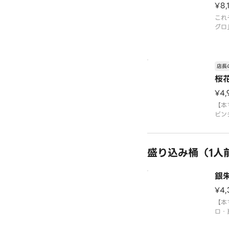
¥8,
これ
グロ
ウニ
集合
【ホ
ーモ
店長
ロ・
桜
軍艦
〈本
¥4,
※写
【本
ビン
エン
ギト
〈本
盛り込み桶（1人
※写
銀
¥4,
【本
ロ・
テ・