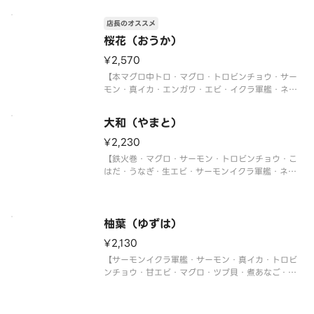
トロ軍艦】
〈本マグロ中トロ使用〉
店長のオススメ
桜花（おうか）
¥2,570
【本マグロ中トロ・マグロ・トロビンチョウ・サー
モン・真イカ・エンガワ・エビ・イクラ軍艦・ネギ
トロ軍艦・切玉子】
〈本マグロ中トロ使用〉
大和（やまと）
¥2,230
【鉄火巻・マグロ・サーモン・トロビンチョウ・こ
はだ・うなぎ・生エビ・サーモンイクラ軍艦・ネギ
トロ軍艦・切玉子】
柚葉（ゆずは）
¥2,130
【サーモンイクラ軍艦・サーモン・真イカ・トロビ
ンチョウ・甘エビ・マグロ・ツブ貝・煮あなご・ネ
ギトロ軍艦・切玉子】