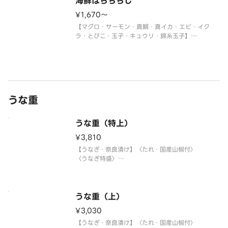
海鮮ばらちらし
¥1,670〜
【マグロ・サーモン・真鯛・真イカ・エビ・イク
ラ・とびこ・玉子・キュウリ・錦糸玉子】
〈わさび付〉
※真鯛がトロビンチョウに変更になる場合がありま
す。
うな重
うな重（特上）
¥3,810
【うなぎ・奈良漬け】〈たれ・国産山椒付〉
〈うなぎ特盛〉
※うなぎには小骨が多く入っている場合がございま
すので、ご注意ください。
うな重（上）
¥3,030
【うなぎ・奈良漬け】〈たれ・国産山椒付〉