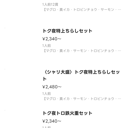
1人前12貫
【マグロ・真イカ・トロビンチョウ・サーモン・ツ
ブ貝・づけマグロ・玉子・煮あなご・エビ・エンガ
ワ・サーモンイクラ軍艦・ネギトロ軍艦】
※年末年始・お盆期間中は販売をお休みさせていた
だく場合がございます。
トク夜特上ちらしセット
¥2,340〜
サイドメニューは下記よりお選びください。
1人前
【マグロ・真イカ・サーモン・トロビンチョウ・真
鯛・煮あなご・生エビ・イクラ・ネギトロ・玉子・
大葉・ネギ】
〈わさび付〉
※酢飯を使用しています。
〈シャリ大盛〉トク夜特上ちらしセッ
※年末年始・お盆期間中は販売をお休みさせていた
ト
だく場合がございます。
¥2,480〜
サイドメニューは下記よりお選び
1人前
【マグロ・真イカ・サーモン・トロビンチョウ・真
鯛・煮あなご・生エビ・イクラ・ネギトロ・玉子・
大葉・ネギ】
トク夜トロ鉄火重セット
〈わさび付〉
※酢飯を使用しています。
¥2,340〜
※年末年始・お盆期間中は販売をお休みさせていた
1人前