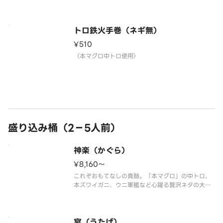
トロ鉄火手巻（ネギ無）
¥510
〈本マグロ中トロ使用〉
盛り込み桶（2－5人前）
神楽（かぐら）
¥8,160〜
これぞおもてなしの真髄。「本マグロ」の中トロ、
本ズワイガニ、ウニ軍艦など心躍る贅沢ネタの大集
合！
【ホタテ・マグロ・真鯛・トロサーモン・大生エ
ビ・本マグロ中トロ・本ズワイガニ・うなぎ・ウニ
軍艦・イクラ軍艦・切玉子】
宴（うたげ）