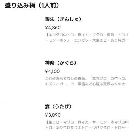
盛り込み桶（1人前）
銀朱（ぎんしゅ）
¥4,360
【本マグロ中トロ・真イカ・マグロ・真鯛・トロサ
ーモン・ホタテ・エンガワ・大生エビ・炙り特選大
あなご・ウニ軍艦・イクラ軍艦・ネギトロ巻・切玉
子】
〈本マグロ中トロ使用〉
神楽（かぐら）
¥4,100
これぞおもてなしの真髄。「本マグロ」の中トロ、
本ズワイガニ、ウニ軍艦など心躍る贅沢ネタの大集
合！
【ホタテ・マグロ・真鯛・トロサーモン・大生エ
ビ・本マグロ中トロ・本ズワイガニ・うなぎ・ウニ
軍艦・イクラ軍艦・切玉子】
宴（うたげ）
〈本マグロ中トロ使用〉
¥3,090
【生エビ・マグロ・真イカ・サーモン・本マグロ中
トロ・本マグロ炙り中トロ・づけマグロ・トロたく
巻・イクラ軍艦・中トロ軍艦・切玉子】