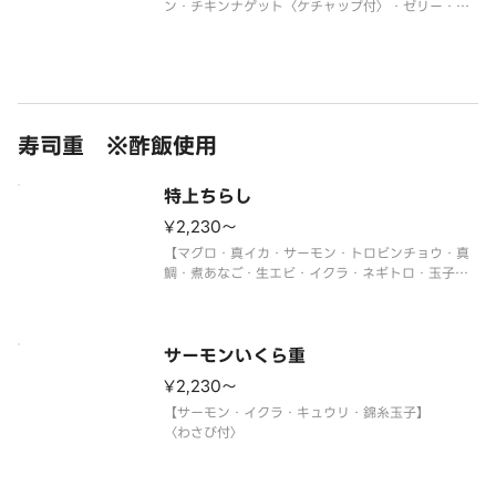
ン・チキンナゲット〈ケチャップ付〉・ゼリー・ジ
ュース】
＜わさび抜き・おもちゃ付＞
※使い捨て容器でお届けします。
寿司重 ※酢飯使用
特上ちらし
¥2,230〜
【マグロ・真イカ・サーモン・トロビンチョウ・真
鯛・煮あなご・生エビ・イクラ・ネギトロ・玉子・
大葉・ネギ】
〈わさび付〉
サーモンいくら重
¥2,230〜
【サーモン・イクラ・キュウリ・錦糸玉子】
〈わさび付〉