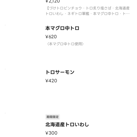
¥2,120
【づけトロビンチョウ・トロ炙り塩さば・北海道産
トロいわし・ネギトロ軍艦・本マグロ中トロ・トロ
ビンチョウ・トロサーモン・炙りトロサーモン 各1
貫】
本マグロ中トロ
〈本マグロ中トロ使用〉
〈期間限定〉2026年9月30日（水）まで
¥620
※数量限定につき、売り切れの際はご容赦ください
〈本マグロ中トロ使用〉
トロサーモン
¥420
期間限定
北海道産トロいわし
¥300