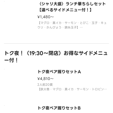
※酢飯を使用しています。
〈シャリ大盛〉ランチ華ちらしセット
※年末年始・お盆期間中はランチの販売をお休みさ
せていただく場合がございます。
【選べるサイドメニュー付！】
※使い捨て容器でお届けします。
¥1,480〜
サイドメニューは下記よりお選び
【マグロ・真イカ・サーモン・とびこ・玉子・キュ
ウリ・かんぴょう・錦糸玉子】
〈わさび付〉
※酢飯を使用しています。
※年末年始・お盆期間中はランチの販売をお休みさ
せていただく場合がございます。
※使い捨て容器でお届けします。
トク夜！（19:30～閉店）お得なサイドメニュ
ー付！
サイドメニューは下記よりお選び
トク夜ペア握りセットA
¥4,810〜
2人前20貫
【鉄火巻・マグロ・真イカ・サーモン・トロビンチ
ョウ・サーモンイクラ軍艦・ネギトロ軍艦・ツブ
貝・煮あなご・甘エビ・切玉子】
※年末年始・お盆期間中は販売をお休みさせていた
だく場合がございます。
トク夜ペア握りセットB