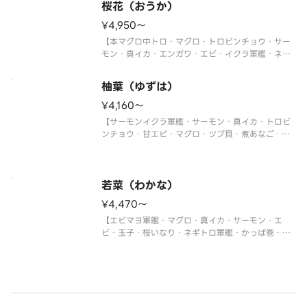
桜花（おうか）
¥4,950〜
【本マグロ中トロ・マグロ・トロビンチョウ・サー
モン・真イカ・エンガワ・エビ・イクラ軍艦・ネギ
トロ軍艦・切玉子】
〈本マグロ中トロ使用〉
柚葉（ゆずは）
※写真は5人前です。
¥4,160〜
【サーモンイクラ軍艦・サーモン・真イカ・トロビ
ンチョウ・甘エビ・マグロ・ツブ貝・煮あなご・ネ
ギトロ軍艦・切玉子】
※写真は5人前です。
若菜（わかな）
¥4,470〜
【エビマヨ軍艦・マグロ・真イカ・サーモン・エ
ビ・玉子・桜いなり・ネギトロ軍艦・かっぱ巻・鉄
火巻】
※写真は5人前です。