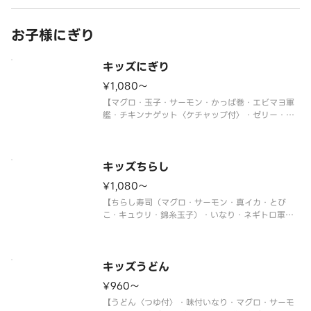
お子様にぎり
キッズにぎり
¥1,080〜
【マグロ・玉子・サーモン・かっぱ巻・エビマヨ軍
艦・チキンナゲット〈ケチャップ付〉・ゼリー・ジ
ュース】
＜わさび抜き・おもちゃ付＞
※使い捨て容器でお届けします。
キッズちらし
¥1,080〜
【ちらし寿司（マグロ・サーモン・真イカ・とび
こ・キュウリ・錦糸玉子）・いなり・ネギトロ軍
艦・チキンナゲット〈ケチャップ付〉・ゼリー・ジ
ュース】
＜わさび抜き・おもちゃ付＞
※使い捨て容器でお届けします。
キッズうどん
¥960〜
【うどん〈つゆ付〉・味付いなり・マグロ・サーモ