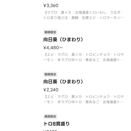
※数量限定につき、売り切れの際は
¥3,360
【マグロ・真イカ・北海道産トロいわし・うなぎ・
トロ炙り塩さば・真鯛・生車エビ・トロサーモン・
本マグロ中トロ・トロビンチョウ・イクラ軍艦・ネ
ギトロ軍艦・切玉子】
期間限定
〈本マグロ中トロ使用〉
〈期間限定〉2026年9月30日（水）まで
向日葵（ひまわり）
※数量限定につき、売り切れの際は
¥4,480〜
【エビ・マグロ・真イカ・トロビンチョウ・トロサ
ーモン・本マグロ中トロ・煮あなご・北海道産トロ
いわし・サーモンイクラ軍艦・ネギトロ軍艦】
〈本マグロ中トロ使用〉
期間限定
〈期間限定〉2026年9月30日（水）まで
※数量限定につき、売り切れの際はご容赦くださ
向日葵（ひまわり）
い。
¥2,240
※写真
【エビ・マグロ・真イカ・トロビンチョウ・トロサ
ーモン・本マグロ中トロ・煮あなご・北海道産トロ
いわし・サーモンイクラ軍艦・ネギトロ軍艦】
〈本マグロ中トロ使用〉
期間限定
〈期間限定〉2026年9月30日（水）まで
※数量限定につき、売り切れの際はご容赦くださ
トロ8貫盛り
い。