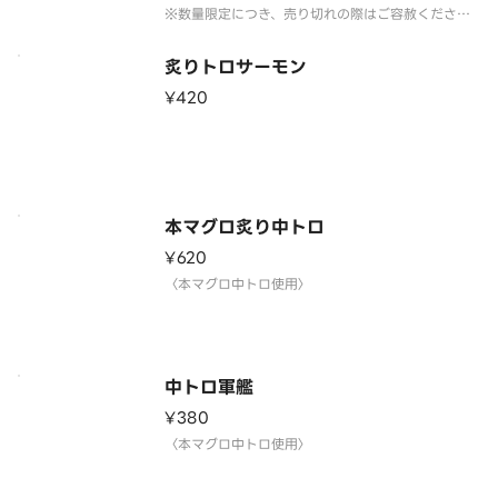
※数量限定につき、売り切れの際はご容赦くださ
い。
炙りトロサーモン
¥420
本マグロ炙り中トロ
¥620
〈本マグロ中トロ使用〉
中トロ軍艦
¥380
〈本マグロ中トロ使用〉