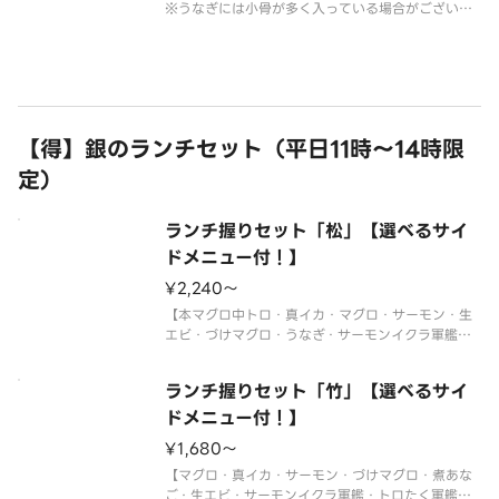
※うなぎには小骨が多く入っている場合がございま
すので、ご注意ください。
【得】銀のランチセット（平日11時～14時限
定）
ランチ握りセット「松」【選べるサイ
ドメニュー付！】
¥2,240〜
【本マグロ中トロ・真イカ・マグロ・サーモン・生
エビ・づけマグロ・うなぎ・サーモンイクラ軍艦・
トロたく巻・切玉子】
〈本マグロ中トロ使用〉
ランチ握りセット「竹」【選べるサイ
※年末年始・お盆期間中はランチの販売をお休みさ
せていただく場合がございます。
ドメニュー付！】
※使い捨て容器でお届けします。
¥1,680〜
サイドメ
【マグロ・真イカ・サーモン・づけマグロ・煮あな
ご・生エビ・サーモンイクラ軍艦・トロたく軍艦】