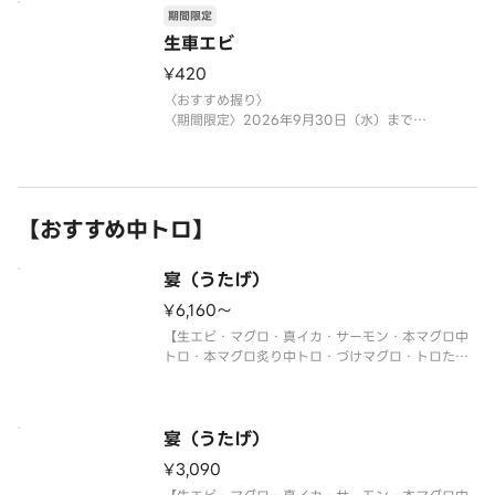
期間限定
生車エビ
¥420
〈おすすめ握り〉
〈期間限定〉2026年9月30日（水）まで
※数量限定につき、売り切れの際はご容赦くださ
い。
【おすすめ中トロ】
宴（うたげ）
¥6,160〜
【生エビ・マグロ・真イカ・サーモン・本マグロ中
トロ・本マグロ炙り中トロ・づけマグロ・トロたく
巻・イクラ軍艦・中トロ軍艦・切玉子】
〈本マグロ中トロ使用〉
※写真は5人前です。
宴（うたげ）
¥3,090