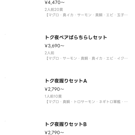
¥4,470〜
サイドメニューは下記よりお選びください。
※〈カッ
2人前20貫
【マグロ・真イカ・サーモン・真鯛・エビ・玉子・
ツブ貝・煮あなご・サーモンイクラ軍艦・ネギトロ
軍艦】
※年末年始・お盆期間中は販売をお休みさせていた
だく場合がございます。
トク夜ペアばらちらしセット
¥3,690〜
サイドメニューは下記よりお選びください。
※〈カップ赤だし（あさり）〉
2人前
【マグロ・サーモン・真鯛・真イカ・エビ・イク
ラ・とびこ・玉子・キュウリ・錦糸玉子】
〈わさび付〉
※酢飯を使用しています。
※真鯛がトロビンチョウに変更になる場合がありま
トク夜握りセットA
す。
¥2,790〜
※年末年始・お盆期間中は販売をお休みさせていた
だく場合がございます。
1人前10貫
【マグロ・真鯛・トロサーモン・ネギトロ軍艦・イ
クラ軍艦・ツブ貝・本マグロ中トロ・生エビ・うな
ぎ・鉄火巻】
〈本マグロ中トロ使用〉
※年末年始・お盆期間中は販売をお休みさせていた
トク夜握りセットB
だく場合がございます。
¥2,790〜