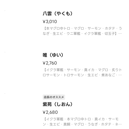
〈本マグロ中トロ使用〉
八雲（やくも）
¥3,010
【本マグロ中トロ・マグロ・サーモン・ホタテ・う
なぎ・生エビ・ウニ軍艦・イクラ軍艦・切玉子】
〈本マグロ中トロ使用〉
唯（ゆい）
¥2,760
【イクラ軍艦・サーモン・真イカ・マグロ・炙りト
ロサーモン・トロサーモン・生エビ・煮あなご・炙
りサーモン・ネギトロ軍艦・切玉子】
店長のオススメ
紫苑（しおん）
¥2,680
【イクラ軍艦・本マグロ中トロ・真イカ・サーモ
ン・生エビ・真鯛・マグロ・うなぎ・ホタテ・ネギ