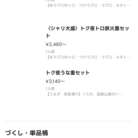
だく場合がございます。
【本マグロ中トロ・づけマグロ・マグロ・ネギト
ロ・玉子・刻み海苔・大葉・ネギ・ゴマ】
サイドメニューは下記よりお選び
〈本マグロ中トロ使用〉
〈わさび付〉
※酢飯を使用しています。
〈シャリ大盛〉トク夜トロ鉄火重セッ
※年末年始・お盆期間中は販売をお休みさせていた
ト
だく場合がございます。
¥2,480〜
サイドメニューは下記よりお選
1人前
【本マグロ中トロ・づけマグロ・マグロ・ネギト
ロ・玉子・刻み海苔・大葉・ネギ・ゴマ】
〈本マグロ中トロ使用〉
トク夜うな重セット
〈わさび付〉
※酢飯を使用しています。
¥3,140〜
※年末年始・お盆期間中は販売をお休みさせていた
1人前
だく場合がございます。
【うなぎ・奈良漬け】＜たれ・国産山椒付＞
※年末年始・お盆期間中は販売をお休みさせていた
サイドメニューは下記よりお選
だく場合がございます。
サイドメニューは下記よりお選びください。
※〈カップ赤だし（あさり）〉は、お湯をご用意く
ださい。
づくし・単品桶
※うなぎには小骨が多く入っている場合