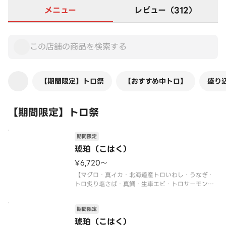
メニュー
レビュー（312）
【期間限定】トロ祭
【おすすめ中トロ】
盛り
【期間限定】トロ祭
期間限定
琥珀（こはく）
¥6,720〜
【マグロ・真イカ・北海道産トロいわし・うなぎ・
トロ炙り塩さば・真鯛・生車エビ・トロサーモン・
本マグロ中トロ・トロビンチョウ・イクラ軍艦・ネ
ギトロ軍艦・切玉子】
期間限定
〈本マグロ中トロ使用〉
〈期間限定〉2026年9月30日（水）まで
琥珀（こはく）