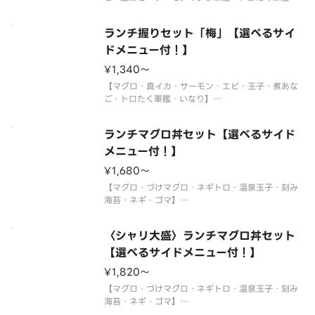
※年末年始・お盆期間中はランチの販売をお休みさ
せていただく場合がございます。
ランチ握りセット「梅」【選べるサイ
※使い捨て容器でお届けします。
ドメニュー付！】
サイドメニューは下記よりお選びください。
¥1,340〜
※〈カップ
【マグロ・真イカ・サーモン・エビ・玉子・煮あな
ご・トロたく軍艦・いなり】
※年末年始・お盆期間中はランチの販売をお休みさ
せていただく場合がございます。
ランチマグロ丼セット【選べるサイド
※使い捨て容器でお届けします。
メニュー付！】
サイドメニューは下記よりお選びください。
¥1,680〜
※〈カップ赤だし（あさり）〉は
【マグロ・づけマグロ・ネギトロ・温泉玉子・刻み
海苔・ネギ・ゴマ】
〈わさび付〉
※酢飯を使用しています。
〈シャリ大盛〉ランチマグロ丼セット
※年末年始・お盆期間中はランチの販売をお休みさ
せていただく場合がございます。
【選べるサイドメニュー付！】
※使い捨て容器でお届けします。
¥1,820〜
サイドメニューは下記よりお選びください。
【マグロ・づけマグロ・ネギトロ・温泉玉子・刻み
海苔・ネギ・ゴマ】
〈わさび付〉