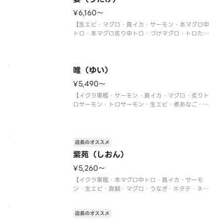
〈本マグロ中トロ使用〉
¥6,160〜
※写真は5人前です。
【生エビ・マグロ・真イカ・サーモン・本マグロ中
トロ・本マグロ炙り中トロ・づけマグロ・トロたく
巻・イクラ軍艦・中トロ軍艦・切玉子】
〈本マグロ中トロ使用〉
※写真は5人前です。
唯（ゆい）
¥5,490〜
【イクラ軍艦・サーモン・真イカ・マグロ・炙りト
ロサーモン・トロサーモン・生エビ・煮あなご・炙
りサーモン・ネギトロ軍艦・切玉子】
※写真は5人前です。
店長のオススメ
紫苑（しおん）
¥5,260〜
【イクラ軍艦・本マグロ中トロ・真イカ・サーモ
ン・生エビ・真鯛・マグロ・うなぎ・ホタテ・ネギ
トロ軍艦】
〈本マグロ中トロ使用〉
店長のオススメ
※写真は5人前です。