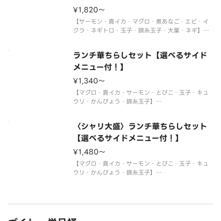
※使い捨て容器でお届けします。
¥1,820〜
サイドメニュー
【サーモン・真イカ・マグロ・煮あなご・エビ・イ
クラ・ネギトロ・玉子・錦糸玉子・大葉・ネギ】
〈わさび付〉
※酢飯を使用しています。
ランチ華ちらしセット【選べるサイド
※年末年始・お盆期間中はランチの販売をお休みさ
せていただく場合がございます。
メニュー付！】
※使い捨て容器でお届けします。
¥1,340〜
サイドメニュー
【マグロ・真イカ・サーモン・とびこ・玉子・キュ
ウリ・かんぴょう・錦糸玉子】
〈わさび付〉
※酢飯を使用しています。
〈シャリ大盛〉ランチ華ちらしセット
※年末年始・お盆期間中はランチの販売をお休みさ
せていただく場合がございます。
【選べるサイドメニュー付！】
※使い捨て容器でお届けします。
¥1,480〜
サイドメニューは下記よりお選び
【マグロ・真イカ・サーモン・とびこ・玉子・キュ
ウリ・かんぴょう・錦糸玉子】
〈わさび付〉
※酢飯を使用しています。
※年末年始・お盆期間中はランチの販売をお休みさ
せていただく場合がございます。
※使い捨て容器でお届けします。