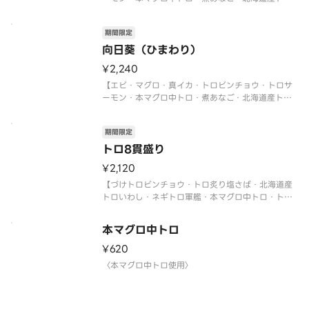
いわし・サーモンイクラ軍艦・ネギトロ軍艦】
〈本マグロ中トロ使用〉
期間限定
〈期間限定〉2026年9月30日（水）まで
※数量限定につき、売り切れの際はご容赦くださ
向日葵（ひまわり）
い。
¥2,240
※写真
【エビ・マグロ・真イカ・トロビンチョウ・トロサ
ーモン・本マグロ中トロ・煮あなご・北海道産トロ
いわし・サーモンイクラ軍艦・ネギトロ軍艦】
〈本マグロ中トロ使用〉
期間限定
〈期間限定〉2026年9月30日（水）まで
※数量限定につき、売り切れの際はご容赦くださ
トロ8貫盛り
い。
¥2,120
【づけトロビンチョウ・トロ炙り塩さば・北海道産
トロいわし・ネギトロ軍艦・本マグロ中トロ・トロ
ビンチョウ・トロサーモン・炙りトロサーモン 各1
貫】
本マグロ中トロ
〈本マグロ中トロ使用〉
〈期間限定〉2026年9月30日（水）まで
¥620
※数量限定につき、売り切れの際はご容赦ください
〈本マグロ中トロ使用〉