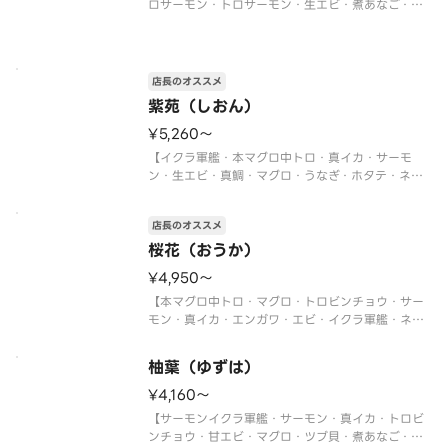
ロサーモン・トロサーモン・生エビ・煮あなご・炙
りサーモン・ネギトロ軍艦・切玉子】
※写真は5人前です。
店長のオススメ
紫苑（しおん）
¥5,260〜
【イクラ軍艦・本マグロ中トロ・真イカ・サーモ
ン・生エビ・真鯛・マグロ・うなぎ・ホタテ・ネギ
トロ軍艦】
〈本マグロ中トロ使用〉
店長のオススメ
※写真は5人前です。
桜花（おうか）
¥4,950〜
【本マグロ中トロ・マグロ・トロビンチョウ・サー
モン・真イカ・エンガワ・エビ・イクラ軍艦・ネギ
トロ軍艦・切玉子】
〈本マグロ中トロ使用〉
柚葉（ゆずは）
※写真は5人前です。
¥4,160〜
【サーモンイクラ軍艦・サーモン・真イカ・トロビ
ンチョウ・甘エビ・マグロ・ツブ貝・煮あなご・ネ