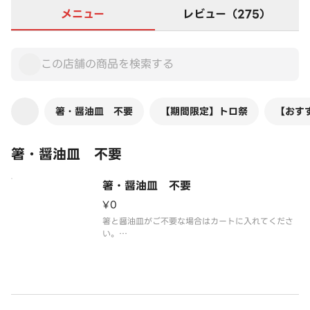
メニュー
レビュー（275）
箸・醤油皿 不要
【期間限定】トロ祭
【おす
箸・醤油皿 不要
箸・醤油皿 不要
¥0
箸と醤油皿がご不要な場合はカートに入れてくださ
い。
※今回ご注文の商品すべてに対して、箸と醤油皿が
付かなくなります。
※カートに入れる際、数量の変更は不要です。
※お醤油はお寿司に添えてお渡しいたします。