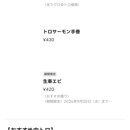
〈本マグロ中トロ使用〉
トロサーモン手巻
¥430
期間限定
生車エビ
¥420
〈おすすめ握り〉
〈期間限定〉2026年9月30日（水）まで
※数量限定につき、売り切れの際はご容赦くださ
い。