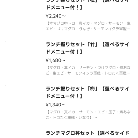
ランチ握りセット「松」【選べるサイ
ドメニュー付！】
¥2,240〜
【本マグロ中トロ・真イカ・マグロ・サーモン・生
エビ・づけマグロ・うなぎ・サーモンイクラ軍艦・
トロたく巻・切玉子】
〈本マグロ中トロ使用〉
ランチ握りセット「竹」【選べるサイ
※年末年始・お盆期間中はランチの販売をお休みさ
せていただく場合がございます。
ドメニュー付！】
※使い捨て容器でお届けします。
¥1,680〜
サイドメ
【マグロ・真イカ・サーモン・づけマグロ・煮あな
ご・生エビ・サーモンイクラ軍艦・トロたく軍艦】
※年末年始・お盆期間中はランチの販売をお休みさ
せていただく場合がございます。
ランチ握りセット「梅」【選べるサイ
※使い捨て容器でお届けします。
ドメニュー付！】
サイドメニューは下記よりお選びください。
¥1,340〜
※〈カップ
【マグロ・真イカ・サーモン・エビ・玉子・煮あな
ご・トロたく軍艦・いなり】
※年末年始・お盆期間中はランチの販売をお休みさ
せていただく場合がございます。
ランチマグロ丼セット【選べるサイド
※使い捨て容器でお届けします。