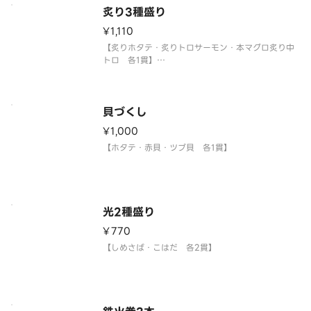
炙り3種盛り
¥1,110
【炙りホタテ・炙りトロサーモン・本マグロ炙り中
トロ 各1貫】
〈本マグロ中トロ使用〉
貝づくし
¥1,000
【ホタテ・赤貝・ツブ貝 各1貫】
光2種盛り
¥770
【しめさば・こはだ 各2貫】