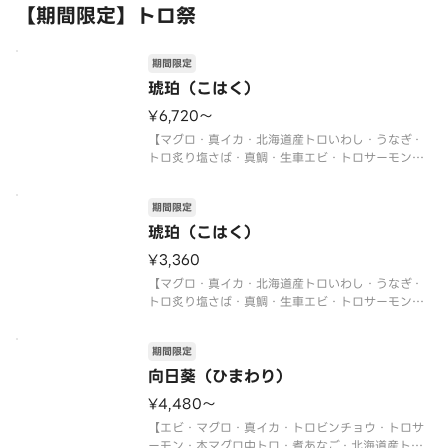
【期間限定】トロ祭
期間限定
琥珀（こはく）
¥6,720〜
【マグロ・真イカ・北海道産トロいわし・うなぎ・
トロ炙り塩さば・真鯛・生車エビ・トロサーモン・
本マグロ中トロ・トロビンチョウ・イクラ軍艦・ネ
ギトロ軍艦・切玉子】
期間限定
〈本マグロ中トロ使用〉
〈期間限定〉2026年9月30日（水）まで
琥珀（こはく）
※数量限定につき、売り切れの際は
¥3,360
【マグロ・真イカ・北海道産トロいわし・うなぎ・
トロ炙り塩さば・真鯛・生車エビ・トロサーモン・
本マグロ中トロ・トロビンチョウ・イクラ軍艦・ネ
ギトロ軍艦・切玉子】
期間限定
〈本マグロ中トロ使用〉
〈期間限定〉2026年9月30日（水）まで
向日葵（ひまわり）
※数量限定につき、売り切れの際は
¥4,480〜
【エビ・マグロ・真イカ・トロビンチョウ・トロサ
ーモン・本マグロ中トロ・煮あなご・北海道産トロ