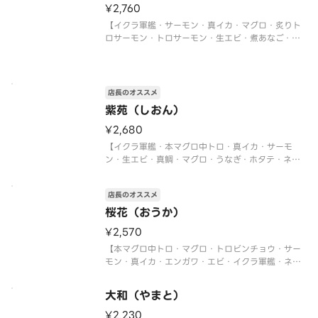
¥2,760
【イクラ軍艦・サーモン・真イカ・マグロ・炙りト
ロサーモン・トロサーモン・生エビ・煮あなご・炙
りサーモン・ネギトロ軍艦・切玉子】
店長のオススメ
紫苑（しおん）
¥2,680
【イクラ軍艦・本マグロ中トロ・真イカ・サーモ
ン・生エビ・真鯛・マグロ・うなぎ・ホタテ・ネギ
トロ軍艦】
〈本マグロ中トロ使用〉
店長のオススメ
桜花（おうか）
¥2,570
【本マグロ中トロ・マグロ・トロビンチョウ・サー
モン・真イカ・エンガワ・エビ・イクラ軍艦・ネギ
トロ軍艦・切玉子】
〈本マグロ中トロ使用〉
大和（やまと）
¥2,230