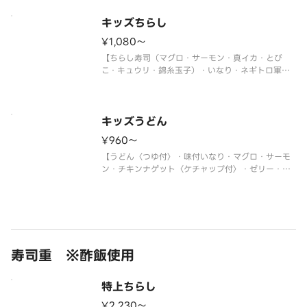
※使い捨て容器でお届けします。
キッズちらし
¥1,080〜
【ちらし寿司（マグロ・サーモン・真イカ・とび
こ・キュウリ・錦糸玉子）・いなり・ネギトロ軍
艦・チキンナゲット〈ケチャップ付〉・ゼリー・ジ
ュース】
＜わさび抜き・おもちゃ付＞
※使い捨て容器でお届けします。
キッズうどん
¥960〜
【うどん〈つゆ付〉・味付いなり・マグロ・サーモ
ン・チキンナゲット〈ケチャップ付〉・ゼリー・ジ
ュース】
＜わさび抜き・おもちゃ付＞
※使い捨て容器でお届けします。
寿司重 ※酢飯使用
特上ちらし
¥2,230〜