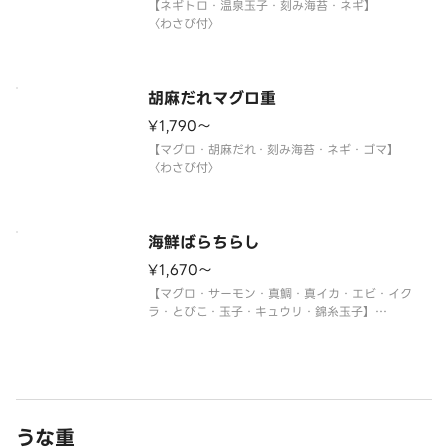
【ネギトロ・温泉玉子・刻み海苔・ネギ】
〈わさび付〉
胡麻だれマグロ重
¥1,790〜
【マグロ・胡麻だれ・刻み海苔・ネギ・ゴマ】
〈わさび付〉
海鮮ばらちらし
¥1,670〜
【マグロ・サーモン・真鯛・真イカ・エビ・イク
ラ・とびこ・玉子・キュウリ・錦糸玉子】
〈わさび付〉
※真鯛がトロビンチョウに変更になる場合がありま
す。
うな重