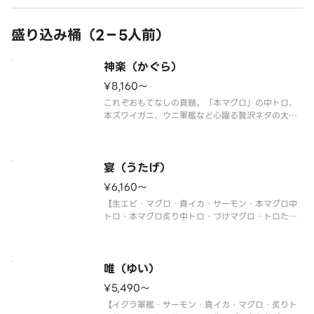
盛り込み桶（2－5人前）
神楽（かぐら）
¥8,160〜
これぞおもてなしの真髄。「本マグロ」の中トロ、
本ズワイガニ、ウニ軍艦など心躍る贅沢ネタの大集
合！
【ホタテ・マグロ・真鯛・トロサーモン・大生エ
ビ・本マグロ中トロ・本ズワイガニ・うなぎ・ウニ
軍艦・イクラ軍艦・切玉子】
宴（うたげ）
〈本マグロ中トロ使用〉
¥6,160〜
※写真は5人前です。
【生エビ・マグロ・真イカ・サーモン・本マグロ中
トロ・本マグロ炙り中トロ・づけマグロ・トロたく
巻・イクラ軍艦・中トロ軍艦・切玉子】
〈本マグロ中トロ使用〉
※写真は5人前です。
唯（ゆい）
¥5,490〜
【イクラ軍艦・サーモン・真イカ・マグロ・炙りト