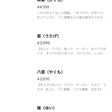
神楽（かぐら）
¥4,100
これぞおもてなしの真髄。「本マグロ」の中トロ、
本ズワイガニ、ウニ軍艦など心躍る贅沢ネタの大集
合！
【ホタテ・マグロ・真鯛・トロサーモン・大生エ
ビ・本マグロ中トロ・本ズワイガニ・うなぎ・ウニ
軍艦・イクラ軍艦・切玉子】
宴（うたげ）
〈本マグロ中トロ使用〉
¥3,090
【生エビ・マグロ・真イカ・サーモン・本マグロ中
トロ・本マグロ炙り中トロ・づけマグロ・トロたく
巻・イクラ軍艦・中トロ軍艦・切玉子】
〈本マグロ中トロ使用〉
八雲（やくも）
¥3,010
【本マグロ中トロ・マグロ・サーモン・ホタテ・う
なぎ・生エビ・ウニ軍艦・イクラ軍艦・切玉子】
〈本マグロ中トロ使用〉
唯（ゆい）