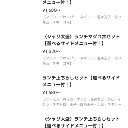
メニュー付！】
サイドメニューは下記よりお選びください。
¥1,680〜
※〈カップ赤だし（あさり）〉は
【マグロ・づけマグロ・ネギトロ・温泉玉子・刻み
海苔・ネギ・ゴマ】
〈わさび付〉
※酢飯を使用しています。
〈シャリ大盛〉ランチマグロ丼セット
※年末年始・お盆期間中はランチの販売をお休みさ
せていただく場合がございます。
【選べるサイドメニュー付！】
※使い捨て容器でお届けします。
¥1,820〜
サイドメニューは下記よりお選びください。
【マグロ・づけマグロ・ネギトロ・温泉玉子・刻み
海苔・ネギ・ゴマ】
〈わさび付〉
※酢飯を使用しています。
ランチ上ちらしセット【選べるサイド
※年末年始・お盆期間中はランチの販売をお休みさ
せていただく場合がございます。
メニュー付！】
※使い捨て容器でお届けします。
¥1,680〜
サイドメニューは下記よりお選びください。
【サーモン・真イカ・マグロ・煮あなご・エビ・イ
クラ・ネギトロ・玉子・錦糸玉子・大葉・ネギ】
〈わさび付〉
※酢飯を使用しています。
〈シャリ大盛〉ランチ上ちらしセット
※年末年始・お盆期間中はランチの販売をお休みさ
せていただく場合がございます。
【選べるサイドメニュー付！】