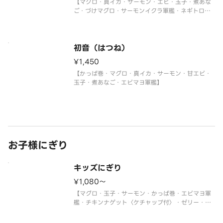
【マグロ・真イカ・サーモン・エビ・玉子・煮あな
ご・づけマグロ・サーモンイクラ軍艦・ネギトロ軍
艦】
初音（はつね）
¥1,450
【かっぱ巻・マグロ・真イカ・サーモン・甘エビ・
玉子・煮あなご・エビマヨ軍艦】
お子様にぎり
キッズにぎり
¥1,080〜
【マグロ・玉子・サーモン・かっぱ巻・エビマヨ軍
艦・チキンナゲット〈ケチャップ付〉・ゼリー・ジ
ュース】
＜わさび抜き・おもちゃ付＞