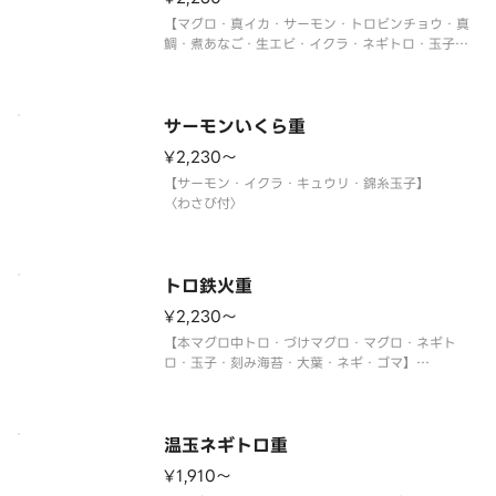
【マグロ・真イカ・サーモン・トロビンチョウ・真
鯛・煮あなご・生エビ・イクラ・ネギトロ・玉子・
大葉・ネギ】
〈わさび付〉
サーモンいくら重
¥2,230〜
【サーモン・イクラ・キュウリ・錦糸玉子】
〈わさび付〉
トロ鉄火重
¥2,230〜
【本マグロ中トロ・づけマグロ・マグロ・ネギト
ロ・玉子・刻み海苔・大葉・ネギ・ゴマ】
〈本マグロ中トロ使用〉
〈わさび付〉
温玉ネギトロ重
¥1,910〜