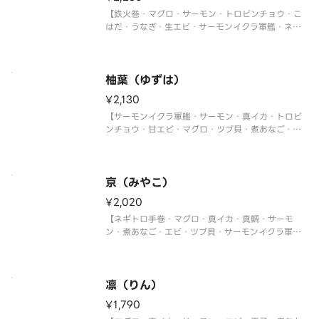
【鉄火巻・マグロ・サーモン・トロビンチョウ・こ
はだ・うなぎ・生エビ・サーモンイクラ軍艦・ネギ
トロ軍艦・切玉子】
柚葉（ゆずは）
¥2,130
【サーモンイクラ軍艦・サーモン・真イカ・トロビ
ンチョウ・甘エビ・マグロ・ツブ貝・煮あなご・ネ
ギトロ軍艦・切玉子】
京（みやこ）
¥2,020
【ネギトロ手巻・マグロ・真イカ・真鯛・サーモ
ン・煮あなご・エビ・ツブ貝・サーモンイクラ軍
艦・切玉子】
凛（りん）
¥1,790