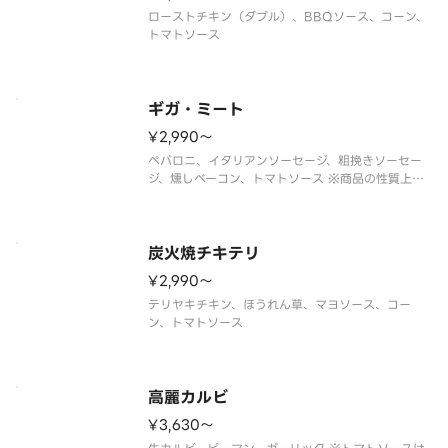
ローストチキン（ダブル）、BBQソース、コーン、
トマトソース
ギガ・ミート
¥2,990〜
ペパロニ、イタリアンソーセージ、粗挽きソーセー
ジ、燻しベーコン、トマトソース ※商品の性質上、
塩味のきいたピザになっております。
炭火焼チキテリ
¥2,990〜
テリヤキチキン、ほうれん草、マヨソース、コー
ン、トマトソース
高麗カルビ
¥3,630〜