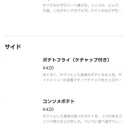
すべてのピザラバーへ捧げる。シンプル、ビッグ、
王道。これがキングオブピザ。アメリカのピザ文化
発祥地ニューヨークで今も愛され続けるスタイルを
楽しもう。直径約40cmのピザ生地に、トマトソー
スとたーっぷりのチーズのみ。
サイド
ポテトフライ（ケチャップ付き）
¥420
ほくほく、サクッとした食感のポテトは大人気。サ
イドメニューの定番です！ケチャップをたっぷりつ
けてどうぞ
コンソメポテト
¥420
サクッとした食感の皮つきポテトを、コクのあるコ
ンソメ味に仕上げました。ついつい食べ過ぎてしま
うあとをひく味。