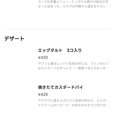
スープの定番メニュー。たっぷりの魚介の旨みがぎ
ゅっと詰まった、カラダの内側から温まるやさしい
味わい。※無料カトラリーは付属しません。ご入用
の場合は別途ご購入ください。
デザート
エッグタルト 3コ入り
¥420
サクッと香ばしいパイ生地の中には、プリンみたい
なカスタードがぎっしり！一度食べるとやみつきに
なるスイーツをどうぞ。（3個入り）
焼きたてカスタードパイ
¥420
サクサクに焼き上げたパイ生地の中から、カスター
ドクリームがトロ～り！お好みの大きさに切り分け
てどうぞ。