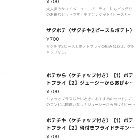
チキンナゲット4ピース
¥700
大人気のサイドメニュー、パーティーにもピッタリ
のお得なセットです！チキンナゲット4ピースとポ
テトフライの組み合わせ。ケチャップ付き。
ザクポテ（ザクチキ2ピース＆ポテト）
¥700
ザクチキ2ピースとポテトフライの組み合わせ。ケチ
ャップなし。
ポテから（ケチャップ付き）【1】ポテ
トフライ【2】ジューシーからあげ4ピ
ース
¥700
ちょっとプラスしたいときにおすすめのセット。こ
のコンビは間違いなし！ジューシーからあげ4ピー
スとポテトフライの組み合わせ。ケチャップ付き。
ポテチキ（ケチャップ付き）【1】ポテ
トフライ【2】骨付きフライドチキン3
ピース
¥700