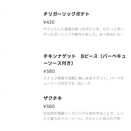
チリガーリックポテト
¥420
サクッとした食感の皮つきポテトを、ぴりっと辛い
チリ＆ガーリックで味付けました。おつまみにもぴ
ったりのクセになる味わい。
チキンナゲット 8ピース（バーベキュ
ーソース付き）
¥580
スナック感覚で気軽に楽しめるナゲット。バーベキ
ューソース付きです。8ピース
ザクチキ
¥580
むね肉を特製シーズニングと合わせることで、しっ
とり柔らかジューシーに。クルトンとあられで作っ
た衣でザクザクの食感を！4ピース