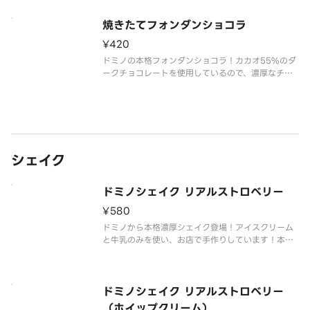
焼きたてフォンダンショコラ
¥420
ドミノの本格フォンダンショコラ！カカオ55%のダ
ークチョコレートを使用しているので、濃厚なチョ
コレートの風味が楽しめます！ご注文後にお店のオ
ーブンで焼き上げるから、外はさっくり中はとろ～
り！焼き立ての絶妙な食感をお楽しみください。※
無料カトラリーは付属しません
シェイク
ドミノシェイク リアルストロベリー
¥580
ドミノから本格濃厚シェイク登場！アイスクリーム
と牛乳のみを使い、お店で手作りしています！本物
のイチゴをたっぷり使った今だけのプレミアムなシ
ェイク。
ドミノシェイク リアルストロベリー
（ホイップクリーム）