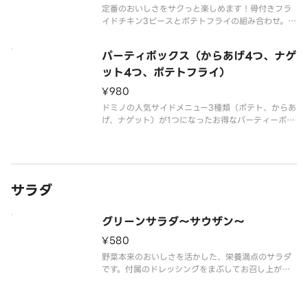
定番のおいしさをサクっと楽しめます！骨付きフラ
イドチキン3ピースとポテトフライの組み合わせ。ケ
チャップ付き。
パーティボックス（からあげ4つ、ナゲ
ット4つ、ポテトフライ）
¥980
ドミノの人気サイドメニュー3種類（ポテト、からあ
げ、ナゲット）が1つになったお得なパーティーボッ
クス！ケチャップ・BBQソース付き。
サラダ
グリーンサラダ～サウザン～
¥580
野菜本来のおいしさを活かした、栄養満点のサラダ
です。付属のドレッシングをまぶしてお召し上がり
ください。※無料カトラリーは付属しません。ご入
用の場合は別途ご購入ください。