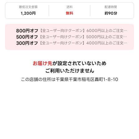
最低注文金額
送料
配達時間
1,200円
無料
約
90
分
800
円オフ
【全ユーザー向けクーポン】6000円以上のご注文で
800円OFF
500
円オフ
【全ユーザー向けクーポン】5000円以上のご注文で
500円OFF
300
円オフ
【全ユーザー向けクーポン】4000円以上のご注文で
300円OFF
お届け先
が設定されていないため
ご利用いただけません
この店舗の住所は
千葉県千葉市稲毛区轟町1-8-10