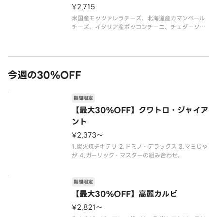
¥2,715
米国産モッツァレラチーズ、北海道産カマンベール
チーズ、イタリア産ボッコンチーニ、チェダーソー
ス、パルメザンミックス（パルメザンチーズ・チェ
ダーチーズ・ゴーダチーズ）
今週の30%OFF
期間限定
【最大30%OFF】クワトロ・ジャイア
ント
¥2,373〜
1.炭火焼チキテリ 2.ドミノ・デラックス 3.マヨじゃ
が 4.ガーリック・マスターの組み合わせ。
期間限定
【最大30%OFF】高麗カルビ
¥2,821〜