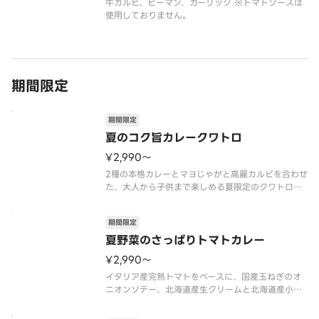
牛カルビ、ピーマン、ガーリック ※トマトソースは
使用しておりません。
期間限定
期間限定
夏のコク旨カレークワトロ
¥2,990〜
2種の本格カレーとマヨじゃがと高麗カルビを合わせ
た、大人から子供まで楽しめる夏限定のクワトロが
登場！イタリア産完熟トマトベースに北海道産生ク
リームと夏野菜を合わせた「夏野菜のさっぱりトマ
期間限定
トカレー」、北海道産生クリームとバターがコクを
引き出す「まろやかバターチキ
夏野菜のさっぱりトマトカレー
¥2,990〜
イタリア産完熟トマトをベースに、国産玉ねぎのオ
ニオンソテー、北海道産生クリームと北海道産小麦
粉で作る爽やかな酸味のトマトカレー。コーンやズ
ッキーニ、チェリートマトなど彩り豊かな夏野菜が