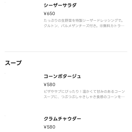
シーザーサラダ
¥650
たっぷりの生野菜を特製シーザードレッシングで。
クルトン、パルメザンチーズ付き。※無料カトラリ
ーは付属しません。ご入用の場合は別途ご購入くだ
さい。
スープ
コーンポタージュ
¥580
ピザやサブにぴったり！温かくて甘みのあるコーン
スープに、つぶつぶしゃきしゃき食感のコーンをた
っぷり入れました。※無料カトラリーは付属しませ
ん。ご入用の場合は別途ご購入ください。
クラムチャウダー
¥580