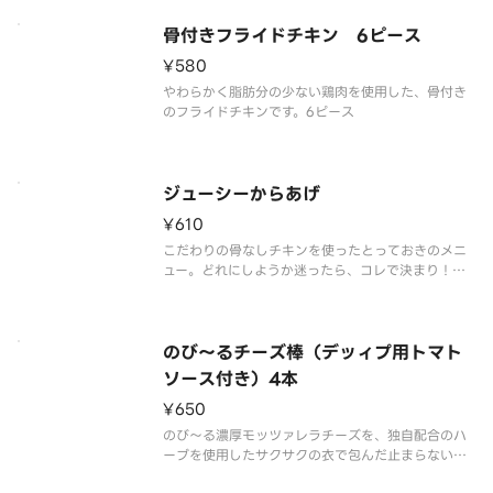
骨付きフライドチキン 6ピース
¥580
やわらかく脂肪分の少ない鶏肉を使用した、骨付き
のフライドチキンです。6ピース
ジューシーからあげ
¥610
こだわりの骨なしチキンを使ったとっておきのメニ
ュー。どれにしようか迷ったら、コレで決まり！ジ
ューシーでクセになる味わいです。8ピース
のび～るチーズ棒（デッィプ用トマト
ソース付き）4本
¥650
のび～る濃厚モッツァレラチーズを、独自配合のハ
ーブを使用したサクサクの衣で包んだ止まらないお
いしさのチーズ棒が再登場！ディップ用トマトソー