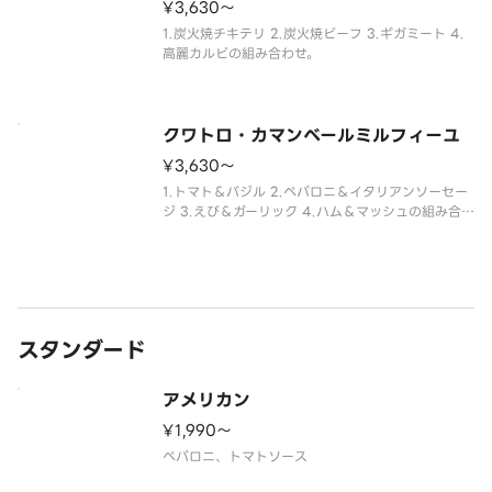
¥3,630〜
1.炭火焼チキテリ 2.炭火焼ビーフ 3.ギガミート 4.
高麗カルビの組み合わせ。
クワトロ・カマンベールミルフィーユ
¥3,630〜
1.トマト＆バジル 2.ペパロニ＆イタリアンソーセー
ジ 3.えび＆ガーリック 4.ハム＆マッシュの組み合
わせ。 ※生地料金は本体価格に含まれます。
スタンダード
アメリカン
¥1,990〜
ペパロニ、トマトソース