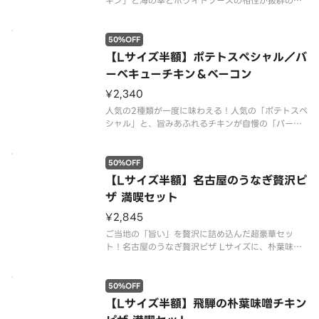
キン」と海の幸とホワイトソースの相性が抜群の
「シーフードのクリーミーグラタン」のハーフ＆ハ
ーフ。今だけ半額！
50%OFF
【Lサイズ半額】ポテトスペシャル／バ
ーベキューチキン＆ベーコン
¥2,340
人気の2種類が一度に味わえる！人気の「ポテトスペ
シャル」と、旨みあふれるチキンが自慢の「バーベ
キューチキン＆ベーコン」のハーフ＆ハーフ。今だ
け半額！
50%OFF
【Lサイズ半額】名古屋のうなぎ贅沢ピ
ザ 満喫セット
¥2,845
ご当地の「旨い」を贅沢に詰め込んだ超豪華セッ
ト！名古屋のうなぎ贅沢ピザ Lサイズに、朴葉味噌
マヨチキン2個、あおさのりナゲット8個付き。通常
5，690円が、今だけ驚きの50%OFF！
50%OFF
【Lサイズ半額】飛騨の朴葉味噌チキン