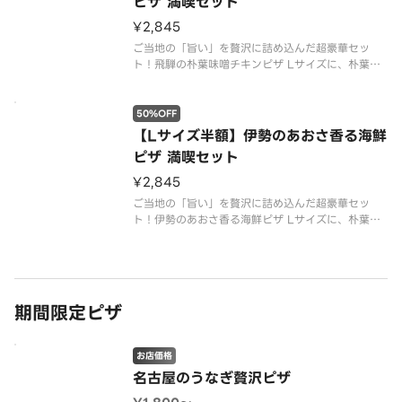
ピザ 満喫セット
¥2,845
ご当地の「旨い」を贅沢に詰め込んだ超豪華セッ
ト！飛騨の朴葉味噌チキンピザ Lサイズに、朴葉味
噌マヨチキン2個、あおさのりナゲット8個付き。通
常5，690円が、今だけ驚きの50%OFF！
50%OFF
【Lサイズ半額】伊勢のあおさ香る海鮮
ピザ 満喫セット
¥2,845
ご当地の「旨い」を贅沢に詰め込んだ超豪華セッ
ト！伊勢のあおさ香る海鮮ピザ Lサイズに、朴葉味
噌マヨチキン2個、あおさのりナゲット8個付き。通
常5，690円が、今だけ驚きの50%OFF！
期間限定ピザ
お店価格
名古屋のうなぎ贅沢ピザ