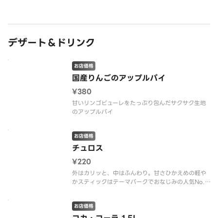
デザート＆ドリンク
お店価格
国産りんごのアップルパイ
¥380
甘いリンゴピューレをたっぷり包んだサクサク生地
のアップルパイ
お店価格
チュロス
¥220
外はカリッと、中はふんわり。甘さひかえめの軽や
かスティックはテーマパークでおなじみの人気No.1
デザート！約20cmサイズ。
お店価格