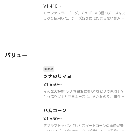
¥1,410〜
モッツァレラ、ゴーダ、チェダーの3種のチーズをた
っぷり使用した、チーズ好きにはたまらない贅沢な
一枚。さらに焼き上がりに香り豊かなパルメザンチ
ーズをトッピング！4種のチーズが織りなす濃厚な
味わいと、とろける食感を存分にお楽しみいただけ
ます。
モッツァレラチーズ、
バリュー
新商品
ツナのりマヨ
¥1,650〜
みんな大好き“ツナマヨおにぎり”をピザで再現！？
たっぷりツナとマヨネーズに、きざみのりが相性抜
群の和風ピザです。
ツナ、きざみのり、プレミアムチーズブレンド、マ
ハムコーン
ヨネーズ ※きざみのりは別添え
¥1,650〜
ダブルでトッピングしたスイートコーンの食感が楽
しいシンプルで飽きのこない美味しさ。お子様にも