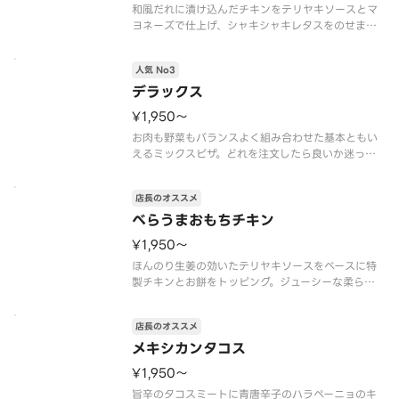
和風だれに漬け込んだチキンをテリヤキソースとマ
ヨネーズで仕上げ、シャキシャキレタスをのせまし
た。自信をもっておすすめできるアオキーズ・ピザ
のベストセラ－です。
人気 No3
特製チキン、オニオン、マッシュルーム、レタス、
プレミアムチーズブレンド、エキストラチーズ、テ
デラックス
リヤキソ
¥1,950〜
お肉も野菜もバランスよく組み合わせた基本ともい
えるミックスピザ。どれを注文したら良いか迷った
ときにお選びください。
店長のオススメ
ペパロニ、ベーコン、オニオン、ピーマン、マッシ
ュルーム、プレミアムチーズブレンド、エキストラ
べらうまおもちチキン
チーズ、ピザソース
¥1,950〜
ほんのり生姜の効いたテリヤキソースをベースに特
製チキンとお餅をトッピング。ジューシーな柔らか
チキンとお餅のボリュームをご堪能ください。
特製チキン、おもち、プレミアムチーズブレンド、
店長のオススメ
エキストラチーズ、テリヤキソース、マヨネーズ
メキシカンタコス
¥1,950〜
旨辛のタコスミートに青唐辛子のハラペーニョのキ