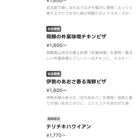
¥1,800〜
名古屋で親しまれるうなぎを贅沢に使用！ふっくら
焼き上げたうなぎに絡む特製たれとマヨネーズが相
性抜群。別添えのきざみのりが香りを添える、旨み
たっぷりの一枚です。
お店価格
うなぎ、きざみのり、オニオン、マッシュルーム、
プレミアムチーズブレンド、エキストラチーズ、う
飛騨の朴葉味噌チキンピザ
なぎのた
¥1,800〜
飛騨高山地方の郷土料理「朴葉味噌」を使用！香ば
しい朴葉味噌とジューシーなチキンに、マヨネーズ
のコクとチェリートマトのアクセントが楽しめる、
風味豊かな一枚です。
お店価格
朴葉味噌チキン、きざみのり、オニオン、チェリー
トマト、プレミアムチーズブレンド、エキストラチ
伊勢のあおさ香る海鮮ピザ
ーズ、マ
¥1,800〜
伊勢志摩の希少な「古代あおさ」を使用！旨味と香
りが強いあおさのりに、エビとツナを合わせた海鮮
ピザ。磯の香りがふわっと広がる、香り豊かな一枚
です。
期間限定
あおさのり、エビ、ツナ、プレミアムチーズブレン
ド、エキストラチーズ、テリヤキソース、マヨネー
テリチキハワイアン
ズ
¥1,770〜