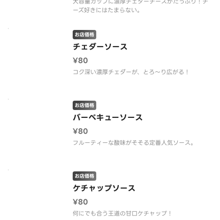
大容量カップに濃厚チェダーチーズがたっぷり！チ
ーズ好きにはたまらない。
お店価格
チェダーソース
¥80
コク深い濃厚チェダーが、とろ～り広がる！
お店価格
バーべキューソース
¥80
フルーティーな酸味がそそる定番人気ソース。
お店価格
ケチャップソース
¥80
何にでも合う王道の甘口ケチャップ！