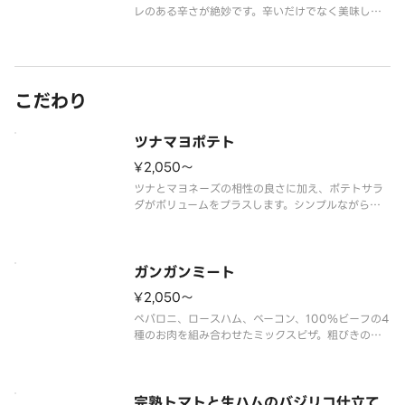
レのある辛さが絶妙です。辛いだけでなく美味しさ
にもこだわったアオキーズ・ピザのロングセラーで
す。
ペパロニ、タコスミート、ハラペーニョ、オニオ
ン、プレミアムチーズブレンド、エキストラチー
ズ、ピザソース
こだわり
ツナマヨポテト
¥2,050〜
ツナとマヨネーズの相性の良さに加え、ポテトサラ
ダがボリュームをプラスします。シンプルながらも
ついつい手がでる美味しさです。
ツナ、ポテトサラダ、コーン、プレミアムチーズブレ
ンド、マヨネーズ ※ポテトサラダはオニオン含む
ガンガンミート
¥2,050〜
ペパロニ、ロースハム、ベーコン、100％ビーフの4
種のお肉を組み合わせたミックスピザ。粗びきのブ
ラックペッパーが全体の味を引き締めます。
ペパロニ、ロースハム、ベーコン、100％ビーフ、
ブラックペッパー、プレミアムチーズブレンド、エ
キストラチーズ、ピザソース
完熟トマトと生ハムのバジリコ仕立て