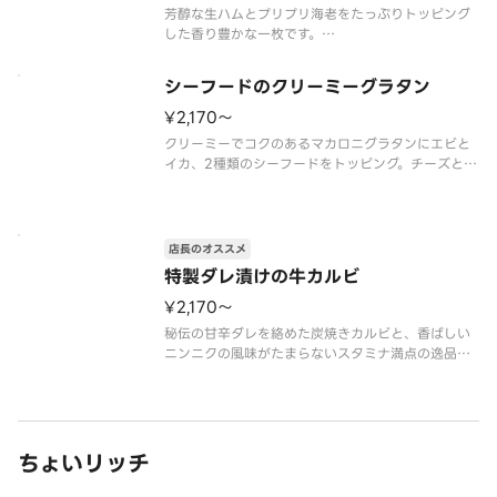
芳醇な生ハムとプリプリ海老をたっぷりトッピング
した香り豊かな一枚です。
エビ、生ハム、フライドガーリック、オニオン、マッ
シュルーム、プレミアムチーズブレンド、エキスト
シーフードのクリーミーグラタン
ラチーズ、ガーリックソース、マヨネーズ
¥2,170〜
クリーミーでコクのあるマカロニグラタンにエビと
イカ、2種類のシーフードをトッピング。チーズとグ
ラタンがとろけ合う贅沢な一枚です。
エビ、イカ、マカロニグラタン、プレミアムチーズ
ブレンド ※グラタンソースはオニオン含む
店長のオススメ
特製ダレ漬けの牛カルビ
¥2,170〜
秘伝の甘辛ダレを絡めた炭焼きカルビと、香ばしい
ニンニクの風味がたまらないスタミナ満点の逸品。
炭焼きカルビ、ペパロニ、ピーマン、フライドガー
リック、プレミアムチーズブレンド、エキストラチ
ーズ、ピザソース
ちょいリッチ