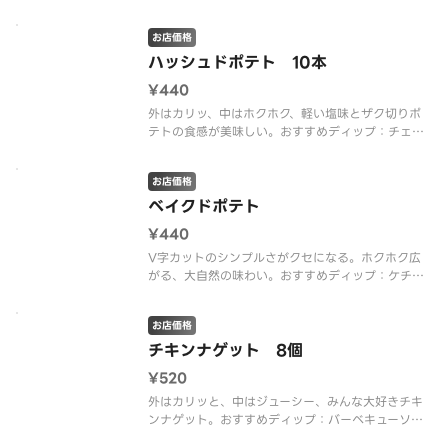
めディップ：マヨネーズソース
お店価格
ハッシュドポテト 10本
¥440
外はカリッ、中はホクホク、軽い塩味とザク切りポ
テトの食感が美味しい。おすすめディップ：チェダ
ーソース
お店価格
ベイクドポテト
¥440
V字カットのシンプルさがクセになる。ホクホク広
がる、大自然の味わい。おすすめディップ：ケチャ
ップソース
お店価格
チキンナゲット 8個
¥520
外はカリッと、中はジューシー、みんな大好きチキ
ンナゲット。おすすめディップ：バーベキューソー
ス