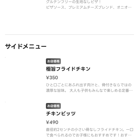
グルテンフリーの生地なしピザ！
ピザソース、プレミアムチーズブレンド、オニオ
ン、フレッシュマッシュルーム、フレッシュトマ
ト、コーン、ピーマン
サイドメニュー
お店価格
極旨フライドチキン
¥350
ひと口ごとにあふれ出す肉汁と、骨付きならではの
濃厚な旨味。 大人も子供もみんなで楽しめる定番の
フライドチキンです。おすすめディップ：チェダー
ソース
お店価格
チキンビッツ
¥490
直径約2センチの小さい骨なしフライドチキン。一口
で食べられるのでお子様にもおすすめです！おすす