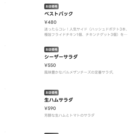
お店価格
ベストパック
¥480
迷ったらコレ！人気サイド（ハッシュドポテト3本、
極旨フライドチキン1個、チキンナゲット3個）を一
度に楽しめるベストパック。おすすめディップ：バ
ーベキューソース
お店価格
シーザーサラダ
¥550
風味豊かなパルメザンチーズの定番サラダ。
お店価格
生ハムサラダ
¥590
芳醇な生ハムとトマトのサラダ