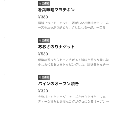
お店価格
朴葉味噌マヨチキン
¥360
極旨フライドチキンに、香ばしい朴葉味噌とマヨネ
ーズをたっぷり絡めた、クセになる一品。一口食べ
たら止まらないおいしさ！
お店価格
あおさのりナゲット
¥530
伊勢の香りがふわっと広がる！旨味と香りが強い希
少な古代あおさをトッピングした、風味豊かなチキ
ンナゲット。
お店価格
パインのオーブン焼き
¥320
完熟パインとチェダーチーズを焼き上げた、フルー
ティーな甘みと濃厚なコクがクセになるオーブン焼
き。