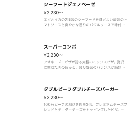
シーフードジェノベーゼ
¥2,230〜
エビとイカの2種類のシーフードをほどよい酸味のト
マトソースと爽やかな香りのバジルソースで味付け
しました。
エビ、イカ、オニオン、マッシュルーム、プレミア
ムチーズブレンド、エキストラチーズ、ピザソー
ス、バジルソース
スーパーコンボ
¥2,230〜
アオキーズ・ピザが誇る究極のミックスピザ。贅沢
に重ねた肉の旨みと、彩り野菜のバランスが絶妙、
食べ応え抜群の王道コンボです。
ペパロニ、ベーコン、100%ビーフ、あらびきウイ
ンナー、オニオン、ピーマン、マッシュルーム、プ
レミアムチーズブレンド、エキストラチーズ、
ダブルビーフダブルチーズバーガー
¥2,230〜
100％ビーフの粗びき肉を2倍、プレミアムチーズブ
レンドとチェダーチーズをトッピングしたピザ。ピ
クルスのアクセントが美味しさの決め手です。
ダブル100％ビーフ、オニオン、スイートピクル
ス、チェダーチーズ、プレミアムチーズブレンド、
エキストラチーズ、バーベキュ