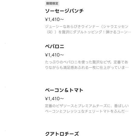
期間限定
ソーセージパンチ
¥1,410〜
ジューシーなあらびきウインナー（シャウエッセン
（R））を贅沢にダブルトッピング！弾けるコーンの
甘みとスモーキーなバーベキューソースが相性抜
群、満足感たっぷりの一枚です。
ペパロニ
ダブルあらびきウインナー、コ－ン、オニオン、プ
レミアムチーズブレンド、バーべキューソース
¥1,410〜
たっぷりのペパロニを使った贅沢なピザ。定番であ
りながらも満足感あふれる一枚に仕上がっていま
す。ひと口食べれば、ペパロニの濃厚な味わいが口
いっぱいに広がり、食べ応えも抜群です。
ダブルペパロニ、プレミアムチーズブレンド、ピザ
ベーコン＆トマト
¥1,410〜
定番のピザソースとプレミアムチーズに、香ばしい
ベーコンとフレッシュなチェリートマトをふんだん
に乗せました。お子様から大人まで、誰もが楽しめ
る飽きのこない味わいです。
べーコン、チェリートマト、プレミアムチーズブレ
ンド、ピザソース
クアトロチーズ