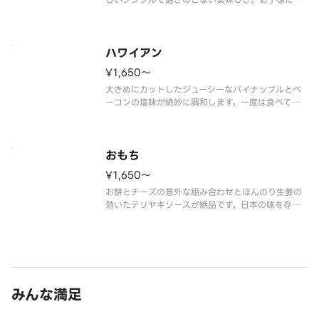
おすすめの一枚です。
ロースハム、ダブルコーン、プレミアムチーズブレ
ンド、ピザソース
ハワイアン
¥1,650〜
大きめにカットしたジューシーなパイナップルとベ
ーコンの塩味が絶妙に調和します。一度は食べてほ
しいアオキーズ・ピザのロングセラーです。
ベーコン、ダブルパイン、プレミアムチーズブレン
ド、ピザソース
おもち
¥1,650〜
お餅とチーズの意外な組み合わせとほんのり生姜の
効いたテリヤキソースが絶品です。日本の味を存分
にご堪能ください。
ベーコン、おもち、きざみのり、プレミアムチーズ
ブレンド、テリヤキソース ※きざみのりは別添え
みんな満足