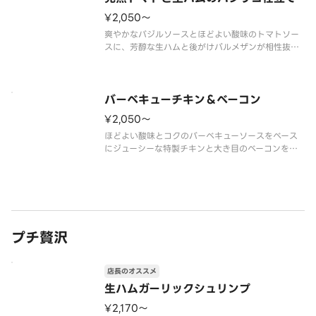
¥2,050〜
爽やかなバジルソースとほどよい酸味のトマトソー
スに、芳醇な生ハムと後がけパルメザンが相性抜
群。フレッシュなトマトの彩りと軽やかな味わい
で、最後までさっぱり楽しめます。
生ハム、チェリートマト、オニオン、ブラックペッ
パー、フライドガーリック、パルメザンチーズ、プ
バーベキューチキン＆ベーコン
¥2,050〜
ほどよい酸味とコクのバーベキューソースをベース
にジューシーな特製チキンと大き目のベーコンをト
ッピングしました。
ベーコン、特製チキン、オニオン、プレミアムチー
ズブレンド、エキストラチーズ、バーベキューソー
ス
プチ贅沢
店長のオススメ
生ハムガーリックシュリンプ
¥2,170〜