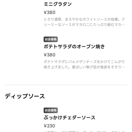
ミニグラタン
¥380
とろり濃厚、まろやかなホワイトソースが自慢。ク
リーミーなソースがマカロニにたっぷり絡むマカロ
ニグラタン。
お店価格
ポテトサラダのオーブン焼き
¥380
ポテトサラダにパルメザンチーズをかけてこんがり
焼き上げました。香ばしい焦げ目が食欲をそそりま
す！
ディップソース
お店価格
ぶっかけチェダーソース
¥230