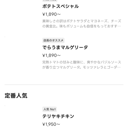
ポテトスペシャル
¥1,890〜
美味しさの訳はポテトサラダとマヨネーズ、チーズ
の黄金比。味もボリュームも自信をもっておすすめ
できる一枚です。
ロースハム、ポテトサラダ、コーン、プレミアムチ
店長のオススメ
ーズブレンド、エキストラチーズ、マヨネーズ ※
ポテトサラダはオニオン含む
でらうまマルゲリータ
¥1,890〜
完熟トマトの甘みと酸味に、爽やかなバジルソース
が香り立つマルゲリータ。モッツァレラとゴーダを
黄金比率でブレンドしたアオキーズオリジナルチー
ズが美味しさを引き立てます。
ダブルチェリートマト、プレミアムチーズブレン
ド、エキストラチーズ、ピザソース、バジルソース
定番人気
人気 No1
テリヤキチキン
¥1,950〜