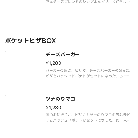
アムチーズブレンドのシンプルなピザ。お好きなト
ッピングを追加して、自分だけのオリジナルピザの
ベースとしてもおすすめです。
プレミアムチーズブレンド、バーベキューソース
ポケットピザBOX
チーズバーガー
¥1,280
バーガーの旨さ、ピザで。チーズバーガーの包み焼
ピザとハッシュドポテトがセットになった、お一人
様にぴったりな手軽でしっかり満足できるBOXで
す。
手のひらサイズのチーズバーガー包み焼ピザ（10
ツナのりマヨ
0％ビーフ、スイートピクルス、オニオン、チェダー
¥1,280
チーズ、プレミアム
あのおにぎりが、ピザに！ツナのりマヨの包み焼ピ
ザとハッシュドポテトがセットになった、お一人様
にぴったりな手軽でしっかり満足できるBOXです。
手のひらサイズのツナのりマヨ包み焼ピザ（ツナ、