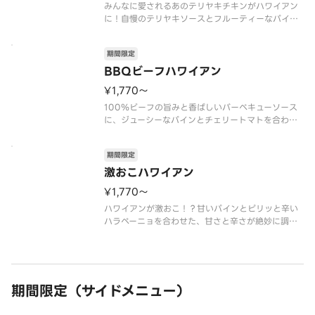
みんなに愛されるあのテリヤキチキンがハワイアン
に！自慢のテリヤキソースとフルーティーなパイン
が相性抜群のハワイアンピザ。
パイン、特製チキン、オニオン、プレミアムチーズ
期間限定
ブレンド、エキストラチーズ、テリヤキソース、マ
ヨネーズ
BBQビーフハワイアン
¥1,770〜
100％ビーフの旨みと香ばしいバーベキューソース
に、ジューシーなパインとチェリートマトを合わせ
た、肉の旨みとフルーティーな甘みがたまらないハ
ワイアンピザ。
期間限定
パイン、100％ビーフ、チェリートマト、プレミア
ムチーズブレンド、エキストラチーズ、バーベキュ
激おこハワイアン
ーソース
¥1,770〜
ハワイアンが激おこ！？甘いパインとピリッと辛い
ハラペーニョを合わせた、甘さと辛さが絶妙に調和
したハワイアンピザ。
パイン、ハラペーニョ、ベーコン、プレミアムチー
ズブレンド、エキストラチーズ、ピザソース
期間限定（サイドメニュー）