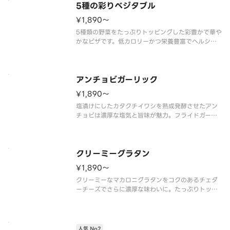
5種の彩りベジタブル
¥1,890〜
5種類の野菜をたっぷりトッピングした彩豊かで華や
かなピザです。低カロリーかつ栄養豊富でヘルシー
な一枚です。
オニオン、ピーマン、マッシュルーム、コーン、チ
ェリートマト、プレミアムチーズブレンド、ピザソ
ース
アンチョビガーリック
¥1,890〜
塩漬けにしたカタクチイワシを熟成発酵させたアン
チョビは濃厚な塩気と旨味が魅力。フライドガーリ
ックも効かせて通好みの大人のピザに仕上げまし
た。
アンチョビ、ベーコン、フライドガーリック、プレミ
アムチーズブレンド、ピザソース
クリーミーグラタン
¥1,890〜
クリーミーなマカロニグラタンをコクのあるチェダ
ーチーズでさらに濃厚な味わいに。たっぷりトッピ
ングしたコーンの食感も楽しい一枚です。
ダブルコーン、マカロニグラタン、チェダーチー
ズ、プレミアムチーズブレンド ※グラタンソース
はオニオン含む
人気 No2