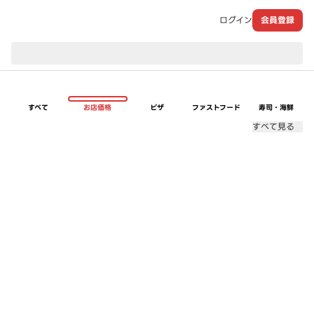
ログイン
会員登録
現在のお届け先：
すべて
お店価格
ピザ
ファストフード
寿司・海鮮
すべて見る