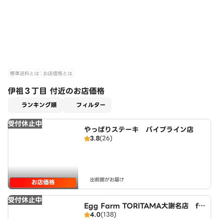
標準送料とは
お店価格とは
伊祖３丁目 付近のお店価格
適用なし
ランキング順
フィルター
受付休止中
やっぱりステーキ パイプライン店
3.8
(26)
出前館がお届け
お店価格
受付休止中
Egg Farm TORITAMA大謝名店 fr
4.0
(138)
om鳥玉