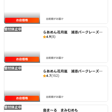
出前館がお届け
お店価格
受付休止中
らあめん花月嵐 浦添バークレーズコ
4.9
(8)
ート店（内間エリア）
出前館がお届け
お店価格
受付休止中
らあめん花月嵐 浦添バークレーズコ
4.7
(152)
ート店
出前館がお届け
お店価格
受付休止中
島ま～る まみむめも