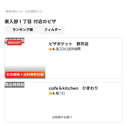
標準送料とは
お店価格とは
東入部１丁目 付近のピザ
適用なし
ランキング順
フィルター
開店時間前
50%OFF
ピザポケット 野芥店
4.3
(224)
送料
0円
お店価格＋送料無料対象
開店時間前
cafe＆kitchen ひまわり
4.8
(13)
出前館がお届け