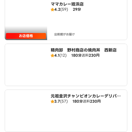
ママカレー姪浜店
4.2
(59)
29分
出前館がお届け
お店価格
精肉卸 野村商店の焼肉丼 西新店
4.1
(12)
180分
送料
230円
元祖金沢チャンピオンカレーデリバリ
3.7
(57)
180分
送料
230円
ー 西新店