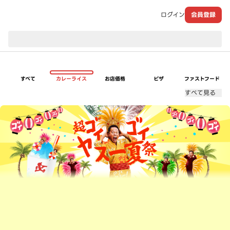
ログイン
会員登録
現在のお届け先：
すべて
カレーライス
お店価格
ピザ
ファストフード
すべて見る
超ゴイゴイヤスー夏祭