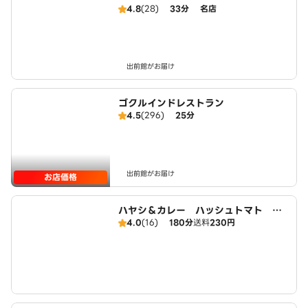
4.8
(28)
33分
名店
出前館がお届け
ゴクルインドレストラン
4.5
(296)
25分
出前館がお届け
お店価格
ハヤシ＆カレー ハッシュトマト 西
4.0
(16)
180分
送料
230円
新店