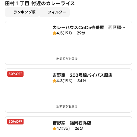
田村１丁目 付近のカレーライス
適用なし
ランキング順
フィルター
カレーハウスCoCo壱番屋 西区福重
4.5
(191)
29分
店（SD）
出前館がお届け
50%OFF
吉野家 202号線バイパス原店
4.3
(193)
34分
出前館がお届け
50%OFF
吉野家 福岡石丸店
4.1
(35)
26分