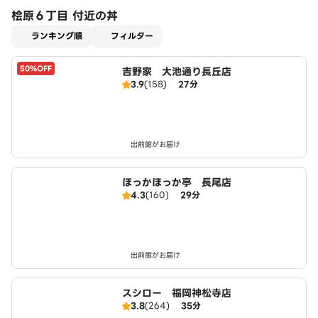
桧原６丁目 付近の丼
適用なし
ランキング順
フィルター
50%OFF
吉野家 大池通り長丘店
3.9
(158)
27分
出前館がお届け
ほっかほっか亭 長尾店
4.3
(160)
29分
出前館がお届け
スシロー 福岡神松寺店
3.8
(264)
35分