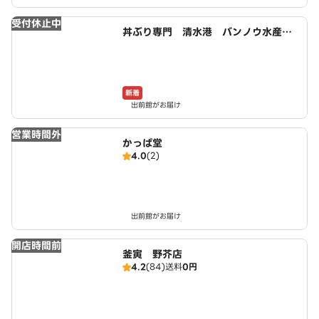
受付休止中
丼ぶり専門 清水港 バンノウ水産
福岡長丘店
新着
出前館がお届け
営業時間外
かっぱ堂
4.0
(2)
出前館がお届け
開店時間前
釜寅 野芥店
4.2
(84)
送料
0円