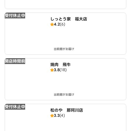
受付休止中
しっとう家 福大店
4.2
(6)
出前館がお届け
開店時間前
焼肉 飛牛
3.8
(18)
出前館がお届け
受付休止中
松のや 那珂川店
3.3
(4)