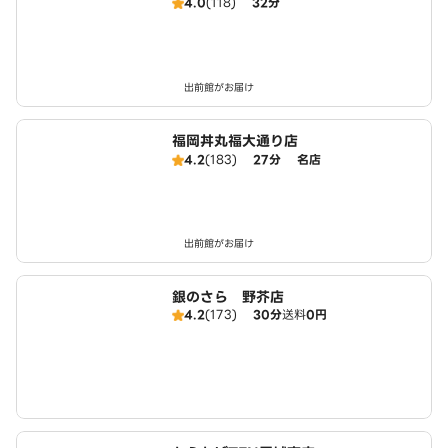
4.0
(118)
32分
出前館がお届け
福岡丼丸福大通り店
4.2
(183)
27分
名店
出前館がお届け
銀のさら 野芥店
4.2
(173)
30分
送料
0円