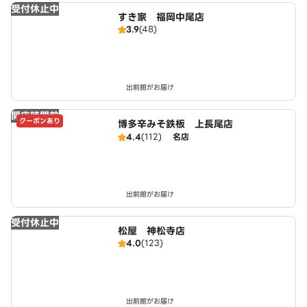
受付休止中
すき家 福岡中尾店
3.9
(48)
出前館がお届け
開店時間前
クーポンあり
博多辛みそ鉄板 上長尾店
4.4
(112)
名店
出前館がお届け
受付休止中
松屋 神松寺店
4.0
(123)
出前館がお届け