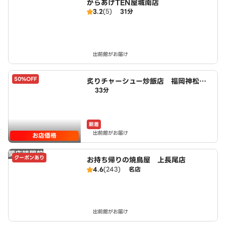
からあげTEN屋城南店
3.2
(5)
31分
出前館がお届け
50%OFF
炙りチャーシュー炒飯店 福岡神松寺
33分
二丁目店 powered by LAWSON
新着
出前館がお届け
お店価格
開店時間前
クーポンあり
お持ち帰りの焼鳥屋 上長尾店
4.6
(243)
名店
出前館がお届け