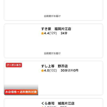
出前館がお届け
すき家 福岡片江店
4.4
(129)
24分
出前館がお届け
クーポンあり
すし上等 野芥店
4.0
(132)
30分
送料
0円
お店価格＋送料無料対象
くら寿司 城南片江店