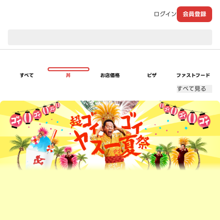
ログイン
会員登録
現在のお届け先：
すべて
丼
お店価格
ピザ
ファストフード
すべて見る
超ゴイゴイヤスー夏祭