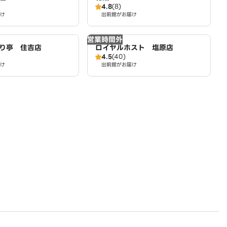
4.8
(8)
け
出前館がお届け
営業時間外
り亭 住吉店
ロイヤルホスト 塩原店
4.5
(40)
け
出前館がお届け