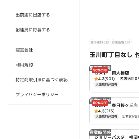
出前館に出店する
配達員に応募する
標準送料とは
お店価格とは
運営会社
玉川町丁目なし 
利用規約
営業時間外
50%OFF
ガスト 南大橋店
4.3
(901)
名店
送料
0
特定商取引法に基づく表記
大盛無料弁当有
プライバシーポリシー
営業時間外
50%OFF
ガスト 春日桜ヶ丘店
4.3
(215)
大盛無料弁当有
出前館がお
営業時間外
ジョリーパスタ 福岡