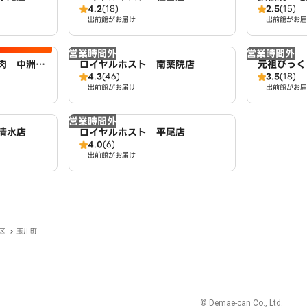
4.2
(18)
2.5
(15)
出前館がお届け
出前館がお届
営業時間外
営業時間外
肉 中洲
ロイヤルホスト 南薬院店
元祖びっく
4.3
(46)
3.5
(18)
出前館がお届け
出前館がお届
営業時間外
清水店
ロイヤルホスト 平尾店
4.0
(6)
出前館がお届け
区
玉川町
© Demae-can Co., Ltd.