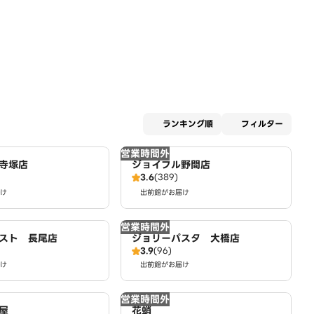
適用な
ランキング順
フィルター
営業時間外
寺塚店
ジョイフル野間店
3.6
(389)
け
出前館がお届け
営業時間外
スト 長尾店
ジョリーパスタ 大橋店
3.9
(96)
け
出前館がお届け
営業時間外
屋
花蛸