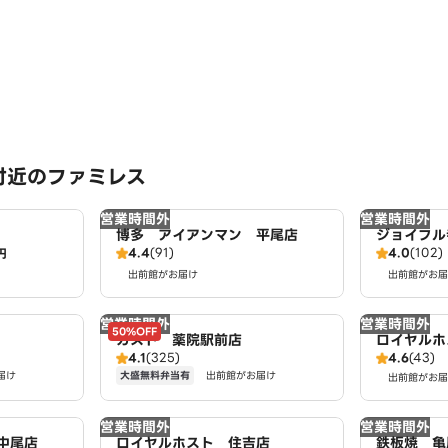
付近のファミレス
営業時間外
営業時間外
博多 アイアンマン 平尾店
ジョイフル
4.4
(91)
4.0
(102)
円
出前館がお届け
出前館がお届
営業時間外
営業時間外
50%OFF
ガスト 薬院駅前店
ロイヤルホ
4.1
(325)
4.6
(43)
大盛無料弁当有
届け
出前館がお届け
出前館がお届
営業時間外
営業時間外
中尾店
ロイヤルホスト 住吉店
鉄板焼 亀