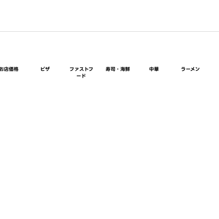
お店価格
ピザ
ファストフ
寿司・海鮮
中華
ラーメン
ード