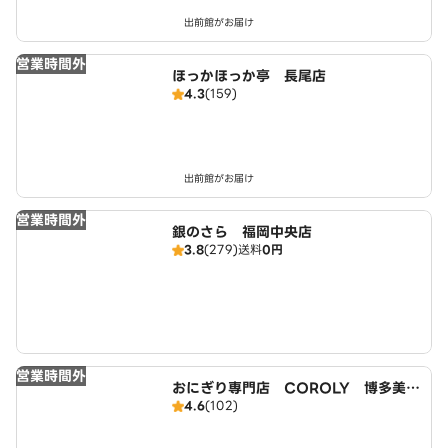
出前館がお届け
営業時間外
ほっかほっか亭 長尾店
4.3
(159)
出前館がお届け
営業時間外
銀のさら 福岡中央店
3.8
(279)
送料
0円
営業時間外
おにぎり専門店 COROLY 博多美野
4.6
(102)
島店