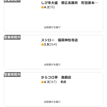
営業時間外
しび辛大盛 帯広系豚丼 町田家本
4.2
(15)
店 大橋店
出前館がお届け
営業時間外
スシロー 福岡神松寺店
3.8
(264)
出前館がお届け
営業時間外
からコロ亭 鳥飼店
4.3
(167)
名店
出前館がお届け