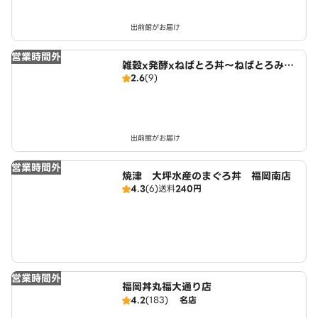
出前館がお届け
営業時間外
雑穀x発酵xねばとろ丼～ねばとろみの
2.6
(9)
り～ 福岡白金店
出前館がお届け
営業時間外
焼津 大坪水産のまぐろ丼 福岡南店
4.3
(6)
送料
240円
営業時間外
福岡丼丸福大通り店
4.2
(183)
名店