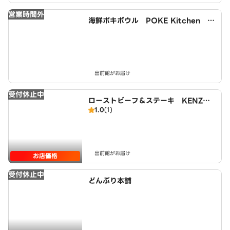
営業時間外
海鮮ポキボウル POKE Kitchen 福
岡大楠店
出前館がお届け
受付休止中
ローストビーフ＆ステーキ KENZO r
1.0
(1)
o－sutobi－hu ando sute－ki kenz
oビーフ＆ステーキ KENZO ro－sut
obi－hu ando sute－ki kenzo
出前館がお届け
お店価格
受付休止中
どんぶり本舗