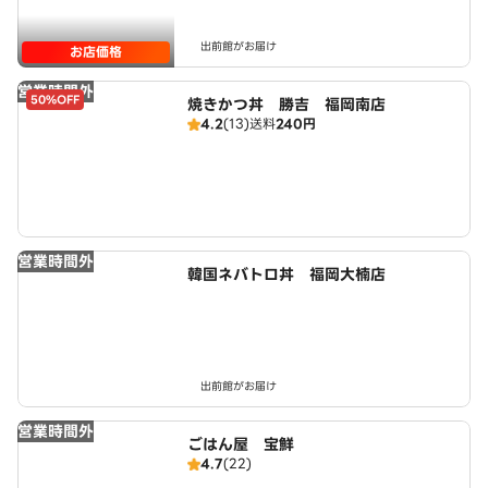
出前館がお届け
お店価格
営業時間外
50%OFF
焼きかつ丼 勝吉 福岡南店
4.2
(13)
送料
240円
営業時間外
韓国ネバトロ丼 福岡大楠店
出前館がお届け
営業時間外
ごはん屋 宝鮮
4.7
(22)