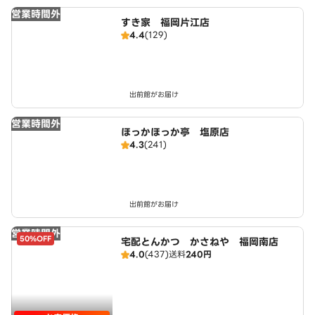
営業時間外
すき家 福岡片江店
4.4
(129)
出前館がお届け
営業時間外
ほっかほっか亭 塩原店
4.3
(241)
出前館がお届け
営業時間外
50%OFF
宅配とんかつ かさねや 福岡南店
4.0
(437)
送料
240円