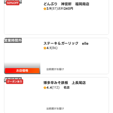
営業時間外
50%OFF
どんぶり 神宮軒 福岡南店
3.9
(87)
送料
240円
営業時間外
ステーキ＆ガーリック elle
4.1
(86)
出前館がお届け
お店価格
営業時間外
クーポンあり
博多辛みそ鉄板 上長尾店
4.4
(112)
名店
出前館がお届け