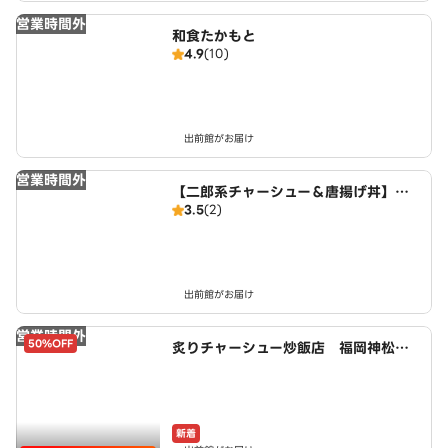
営業時間外
和食たかもと
4.9
(10)
出前館がお届け
営業時間外
【二郎系チャーシュー＆唐揚げ丼】豚
3.5
(2)
エース 鳥飼5丁目店
出前館がお届け
営業時間外
50%OFF
炙りチャーシュー炒飯店 福岡神松寺
二丁目店 powered by LAWSON
新着