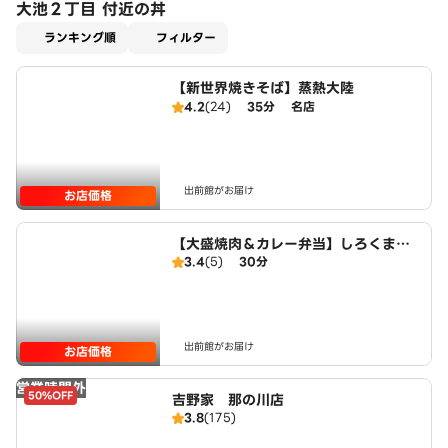
大池２丁目 付近の丼
適用なし
ランキング順
フィルター
【新世界焼きそば】蒸熱大陸
4.2
(24)
35分
名店
出前館がお届け
お店価格
【大盛焼肉＆カレー弁当】しろくま食
3.4
(5)
30分
堂
出前館がお届け
お店価格
営業時間外
50%OFF
吉野家 那の川店
3.8
(175)