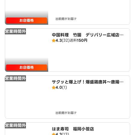
出前館がお届け
お店価格
営業時間外
中国料理 竹園 デリバリー広域店（B
4.3
(32)
送料
150円
エリア）
お店価格
営業時間外
サクッと爆上げ！爆盛鶏唐丼～唐揚げ
4.0
(1)
商店鳥一ミート 鳥飼5丁目店
出前館がお届け
営業時間外
はま寿司 福岡小笹店
4.3
(13)