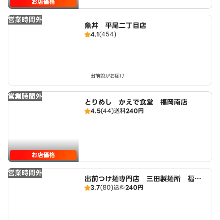
お店価格
営業時間外
魚丼 平尾二丁目店
4.1
(454)
出前館がお届け
営業時間外
とりめし かえで食堂 福岡南店
4.5
(44)
送料
240円
お店価格
営業時間外
出前つけ麺専門店 三田製麺所 福岡
3.7
(80)
送料
240円
南店