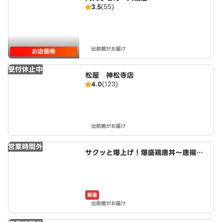
3.5
(55)
出前館がお届け
お店価格
受付休止中
松屋 神松寺店
4.0
(123)
出前館がお届け
営業時間外
サクッと爆上げ！爆盛鶏唐丼～唐揚げ
商店鳥一ミート 清水4丁目店
新着
出前館がお届け