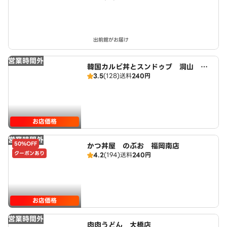
出前館がお届け
営業時間外
韓国カルビ丼とスンドゥブ 洞山 福
3.5
(128)
送料
240円
岡南店
お店価格
営業時間外
50%OFF
かつ丼屋 のぶお 福岡南店
クーポンあり
4.2
(194)
送料
240円
お店価格
営業時間外
肉肉うどん 大橋店