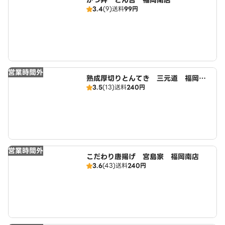
かつ丼 とん吉 福岡南店
3.4
(9)
送料
99円
営業時間外
熟成厚切りとんてき 三元道 福岡南
3.5
(13)
送料
240円
店
営業時間外
こだわり唐揚げ 宮島家 福岡南店
3.6
(43)
送料
240円