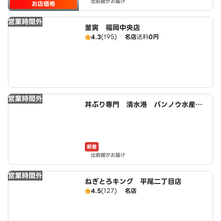
出前館がお届け
お店価格
営業時間外
釜寅 福岡中央店
4.3
(195)
名店
送料
0円
営業時間外
丼ぶり専門 清水港 バンノウ水産
福岡長丘店
新着
出前館がお届け
営業時間外
ねぎとろキング 平尾二丁目店
4.5
(127)
名店