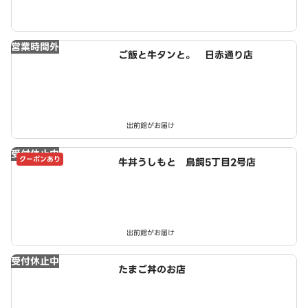
営業時間外
ご飯と牛タンと。 日赤通り店
出前館がお届け
受付休止中
クーポンあり
牛丼うしもと 鳥飼5丁目2号店
出前館がお届け
受付休止中
たまご丼のお店