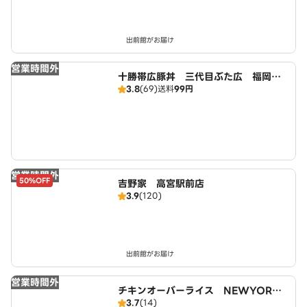
出前館がお届け
営業時間外
十勝帯広豚丼 三代目ぶた広 福岡南
3.8
(69)
送料
99円
店
営業時間外
50%OFF
吉野家 高宮駅前店
3.9
(120)
出前館がお届け
営業時間外
チキンオーバーライス NEWYORK
3.7
(14)
NEWYORK 大橋店