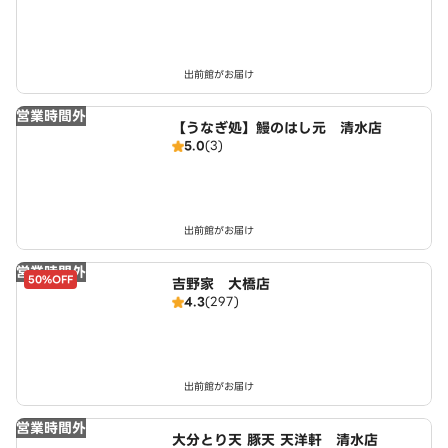
出前館がお届け
営業時間外
【うなぎ処】鰻のはし元 清水店
5.0
(3)
出前館がお届け
営業時間外
50%OFF
吉野家 大橋店
4.3
(297)
出前館がお届け
営業時間外
大分とり天 豚天 天洋軒 清水店