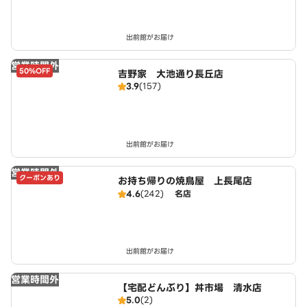
出前館がお届け
営業時間外
50%OFF
吉野家 大池通り長丘店
3.9
(157)
出前館がお届け
営業時間外
クーポンあり
お持ち帰りの焼鳥屋 上長尾店
4.6
(242)
名店
出前館がお届け
営業時間外
【宅配どんぶり】丼市場 清水店
5.0
(2)