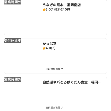
営業時間外
うなぎの照本 福岡南店
3.0
(1)
送料
240円
受付休止中
かっぱ堂
4.0
(2)
出前館がお届け
営業時間外
自然派ネバとろばくだん食堂 福岡大
楠店
出前館がお届け