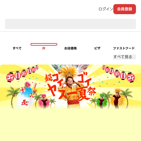
ログイン
会員登録
現在のお届け先：
すべて
丼
お店価格
ピザ
ファストフード
すべて見る
超ゴイゴイヤスー夏祭