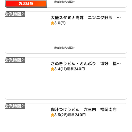
出前館がお届け
お店価格
営業時間外
大盛スタミナ肉丼 ニンニク野郎 大
3.0
(9)
橋店
出前館がお届け
営業時間外
さぬきうどん・どんぶり 博好 福岡
3.4
(11)
送料
240円
南店
営業時間外
肉汁つけうどん 六三四 福岡南店
3.5
(28)
送料
240円