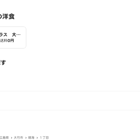
の洋食
ラス 大竹
送料
0円
探す
広島県
大竹市
晴海
１丁目