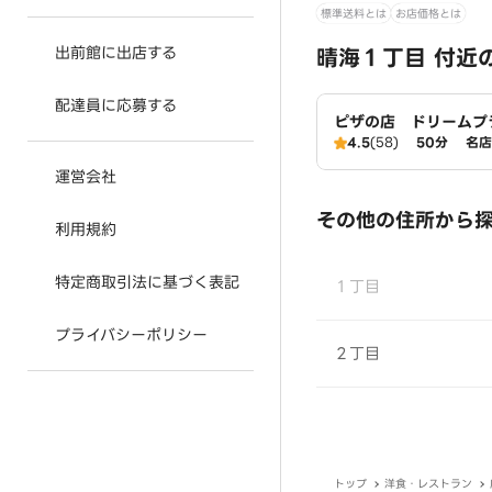
標準送料とは
お店価格とは
出前館に出店する
晴海１丁目 付近
配達員に応募する
ピザの店 ドリームプ
店
4.5
(58)
50分
名店
運営会社
その他の住所から
利用規約
特定商取引法に基づく表記
１丁目
プライバシーポリシー
２丁目
トップ
洋食・レストラン