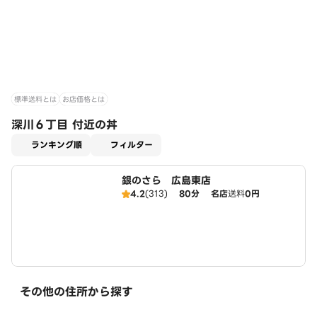
標準送料とは
お店価格とは
深川６丁目 付近の丼
適用なし
ランキング順
フィルター
銀のさら 広島東店
4.2
(313)
80分
名店
送料
0円
その他の住所から探す