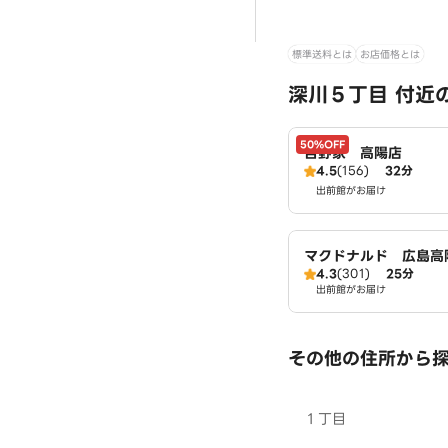
標準送料とは
お店価格とは
深川５丁目 付近
50%OFF
吉野家 高陽店
4.5
(156)
32分
出前館がお届け
マクドナルド 広島高
4.3
(301)
25分
出前館がお届け
その他の住所から
１丁目