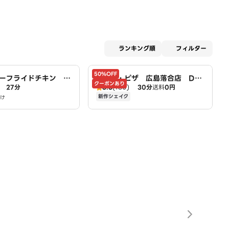
適用な
ランキング順
フィルター
50%OFF
ーフライドチキン 広
ドミノ・ピザ 広島落合店 Do
クーポンあり
27分
3.3
(180)
30分
送料
0円
mino's
新作シェイク
け