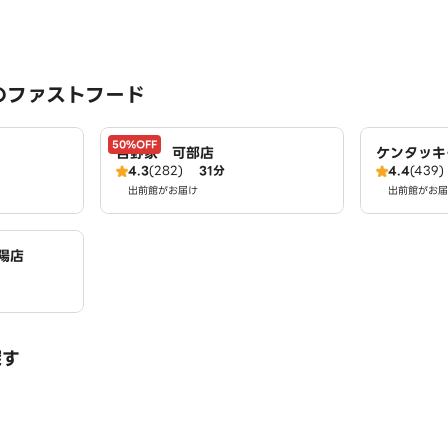
のファストフード
50%OFF
吉野家 可部店
ケンタッキ
4.3
(282)
31分
4.4
(439)
島八木店
出前館がお届け
出前館がお届
陽店
探す