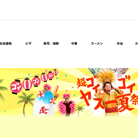
お店価格
ピザ
寿司・海鮮
中華
ラーメン
弁当