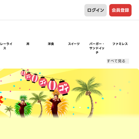
ログイン
会員登録
カレーライ
丼
洋食
スイーツ
バーガー・
ファミレス
ス
サンドイッ
チ
すべて見る