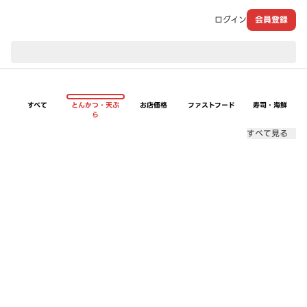
ログイン
会員登録
現在のお届け先：
すべて
とんかつ・天ぷ
お店価格
ファストフード
寿司・海鮮
ら
すべて見る