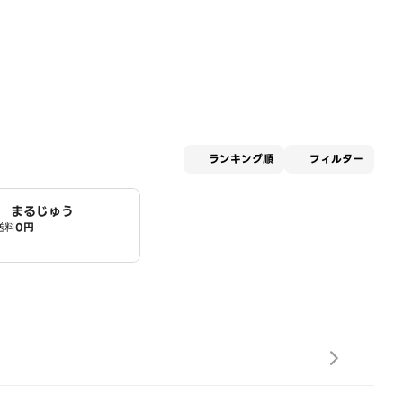
適用な
ランキング順
フィルター
 まるじゅう
送料
0円