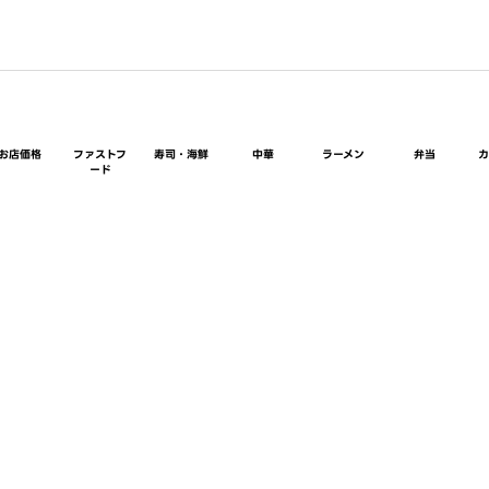
お店価格
ファストフ
寿司・海鮮
中華
ラーメン
弁当
ード