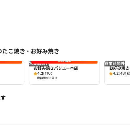
のたこ焼き・お好み焼き
お店価格
営業時間外
営業時間外
お好み焼きバリエー本店
お好み焼き
4.2
(110)
4.2
(481)
出前館がお届け
探す