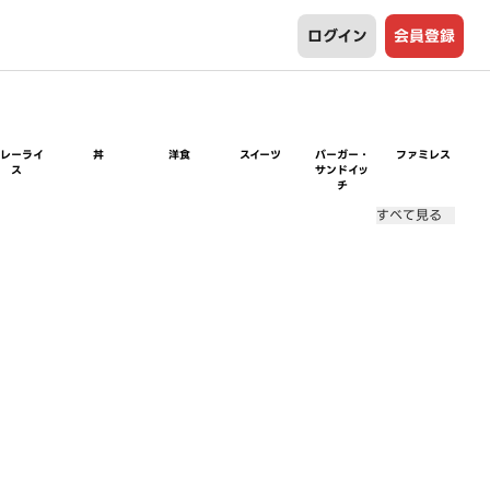
ログイン
会員登録
カレーライ
丼
洋食
スイーツ
バーガー・
ファミレス
ス
サンドイッ
チ
すべて見る