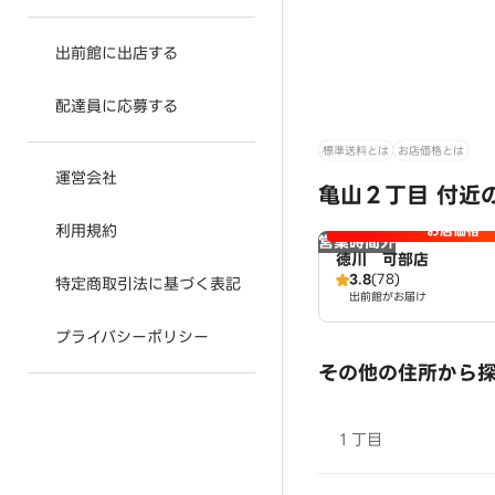
出前館に出店する
配達員に応募する
標準送料とは
お店価格とは
運営会社
亀山２丁目 付近
利用規約
お店価格
営業時間外
徳川 可部店
3.8
(78)
特定商取引法に基づく表記
出前館がお届け
プライバシーポリシー
その他の住所から
１丁目