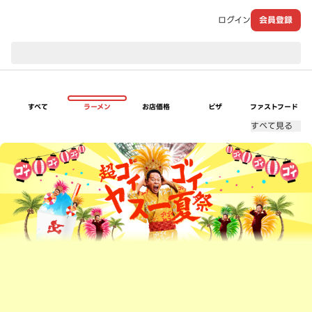
ログイン
会員登録
現在のお届け先：
すべて
ラーメン
お店価格
ピザ
ファストフード
すべて見る
超ゴイゴイヤスー夏祭