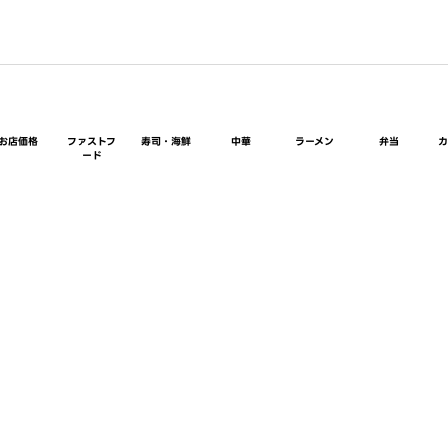
お店価格
ファストフ
寿司・海鮮
中華
ラーメン
弁当
ード