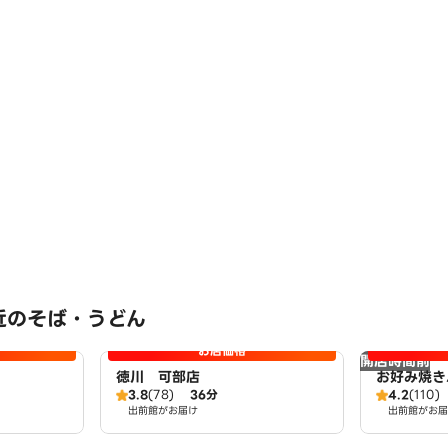
近のそば・うどん
お店価格
開店時間前
徳川 可部店
お好み焼き
3.8
(78)
36分
4.2
(110)
出前館がお届け
出前館がお届