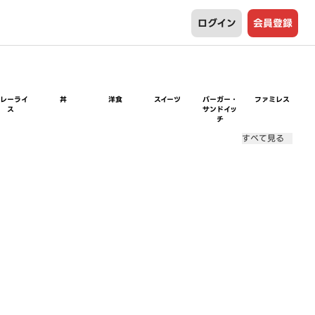
ログイン
会員登録
カレーライ
丼
洋食
スイーツ
バーガー・
ファミレス
ス
サンドイッ
チ
すべて見る