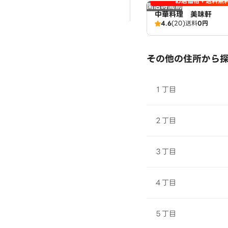
お店価格＋送料無
開店時間前
中華料理 美味軒
4.6
(20)
送料
0円
その他の住所から
１丁目
２丁目
３丁目
４丁目
５丁目