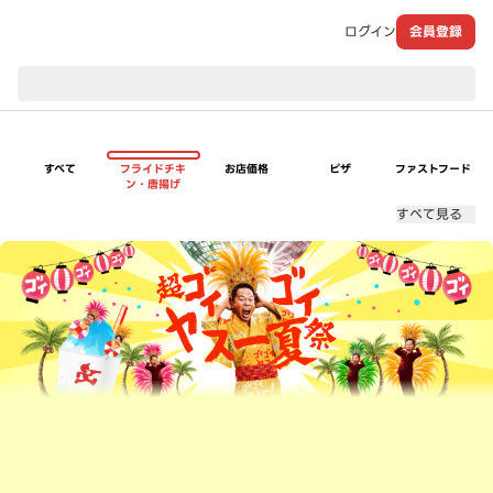
ログイン
会員登録
現在のお届け先：
すべて
フライドチキ
お店価格
ピザ
ファストフード
ン・唐揚げ
すべて見る
超ゴイゴイヤスー夏祭