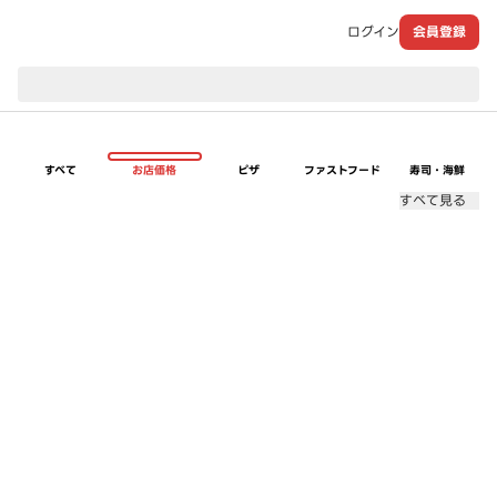
ログイン
会員登録
現在のお届け先：
すべて
お店価格
ピザ
ファストフード
寿司・海鮮
すべて見る