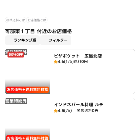
標準送料とは
お店価格とは
可部東１丁目 付近のお店価格
適用なし
ランキング順
フィルター
営業時間外
50%OFF
ピザポケット 広島北店
4.6
(176)
送料
0円
お店価格＋送料無料対象
営業時間外
インドネパール料理 ルチ
4.5
(76)
名店
送料
0円
お店価格＋送料無料対象