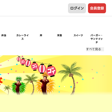
ログイン
会員登録
弁当
カレーライ
丼
洋食
スイーツ
バーガー・
ス
サンドイッ
チ
すべて見る