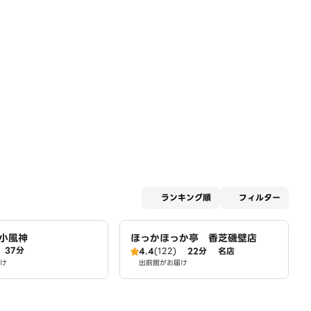
適用な
ランキング順
フィルター
小風神
ほっかほっか亭 香芝磯壁店
37分
4.4
(122)
22分
名店
け
出前館がお届け