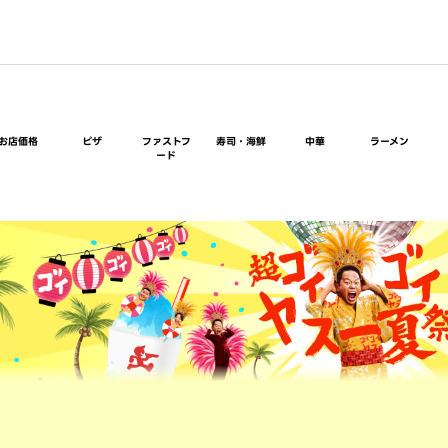
お店価格
ピザ
ファストフ
寿司・海鮮
中華
ラーメン
ード