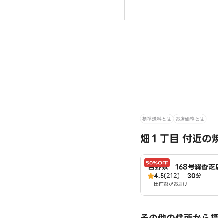
標準送料とは
お店価格とは
畑１丁目 付近の
50%OFF
吉野家 168号線香芝
4.5
(212)
30分
出前館がお届け
その他の住所から