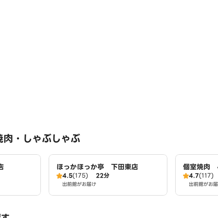
焼肉・しゃぶしゃぶ
店
ほっかほっか亭 下田東店
個室焼肉 
4.5
(175)
22分
4.7
(117)
出前館がお届け
出前館がお届
探す