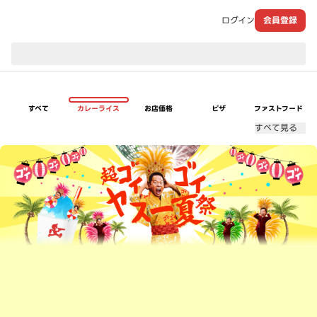
ログイン
会員登録
現在のお届け先：
すべて
カレーライス
お店価格
ピザ
ファストフード
すべて見る
超ゴイゴイヤスー夏祭