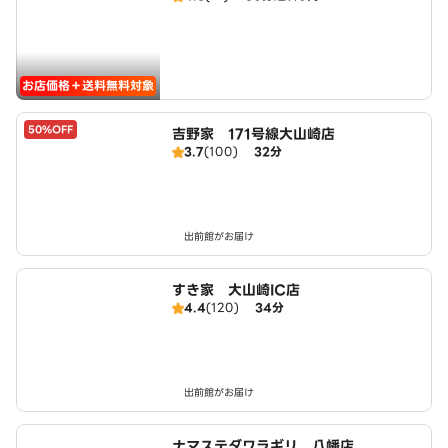
お店価格＋送料無料対象
50%OFF
吉野家 171号線大山崎店
3.7
(100)
32分
出前館がお届け
すき家 大山崎IC店
4.4
(120)
34分
出前館がお届け
ナマステダワラギリ 八幡店