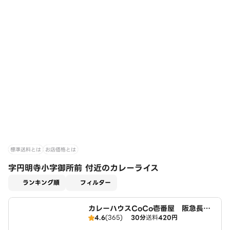
標準送料とは
お店価格とは
字円明寺小字御所前 付近のカレーライス
適用なし
ランキング順
フィルター
カレーハウスCoCo壱番屋 阪急長岡
4.6
(365)
30分
送料
420円
天神駅前店