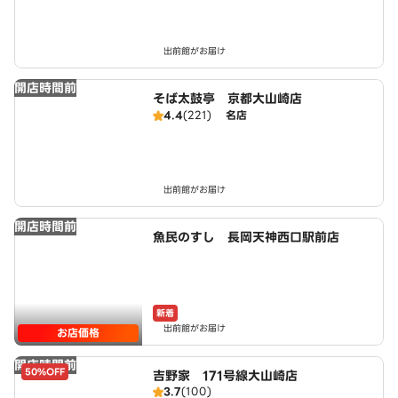
出前館がお届け
開店時間前
そば太鼓亭 京都大山崎店
4.4
(221)
名店
出前館がお届け
開店時間前
魚民のすし 長岡天神西口駅前店
新着
出前館がお届け
お店価格
開店時間前
50%OFF
吉野家 171号線大山崎店
3.7
(100)