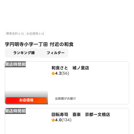
標準送料とは
お店価格とは
字円明寺小字一丁田 付近の和食
適用なし
ランキング順
フィルター
開店時間前
和食さと 城ノ里店
4.2
(56)
出前館がお届け
お店価格
開店時間前
回転寿司 喜楽 京都一文橋店
4.0
(134)