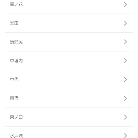
露ノ花
堂田
蜻蛉尻
中垣内
中代
東代
東ノ口
水戸城