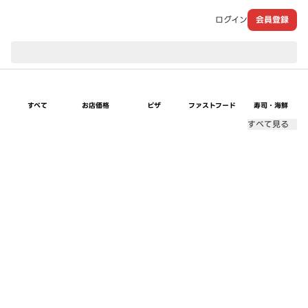
ログイン
会員登録
現在のお届け先：
すべて
お店価格
ピザ
ファストフード
寿司・海鮮
すべて見る