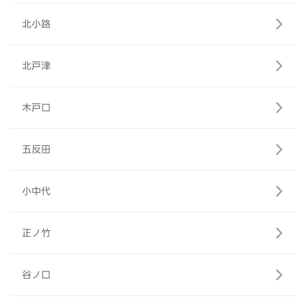
北小路
北戸津
木戸口
五反田
小中代
正ノ竹
谷ノ口