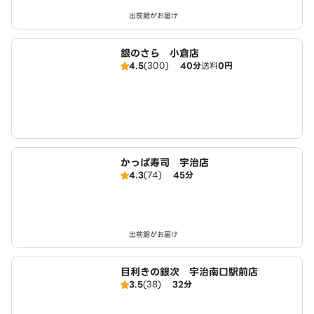
出前館がお届け
銀のさら 小倉店
4.5
(300)
40分
送料
0円
かっぱ寿司 宇治店
4.3
(74)
45分
出前館がお届け
目利きの銀次 宇治南口駅前店
3.5
(38)
32分