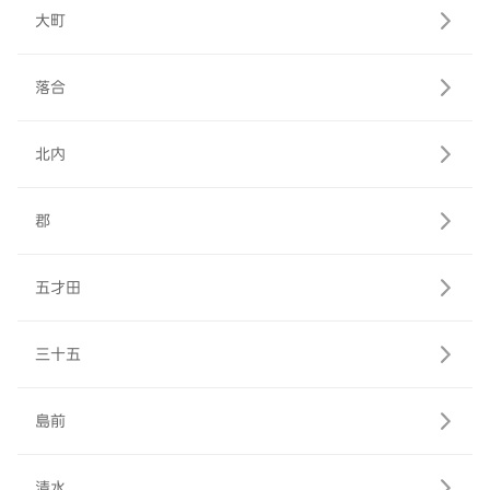
大町
落合
北内
郡
五才田
三十五
島前
清水