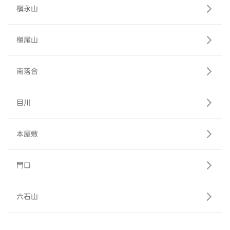
槇永山
槇尾山
南落合
目川
本屋敷
門口
六石山