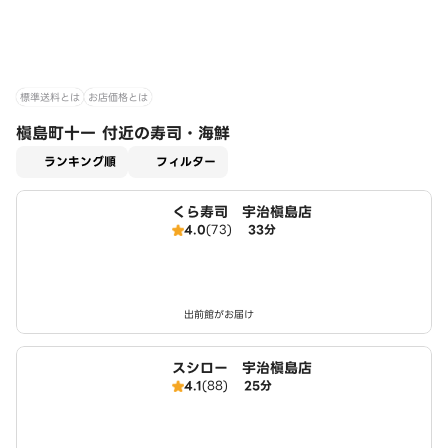
標準送料とは
お店価格とは
槇島町十一 付近の寿司・海鮮
適用なし
ランキング順
フィルター
くら寿司 宇治槇島店
4.0
(73)
33分
出前館がお届け
スシロー 宇治槇島店
4.1
(88)
25分