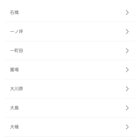
石橋
一ノ坪
一町田
薗場
大川原
大島
大幡