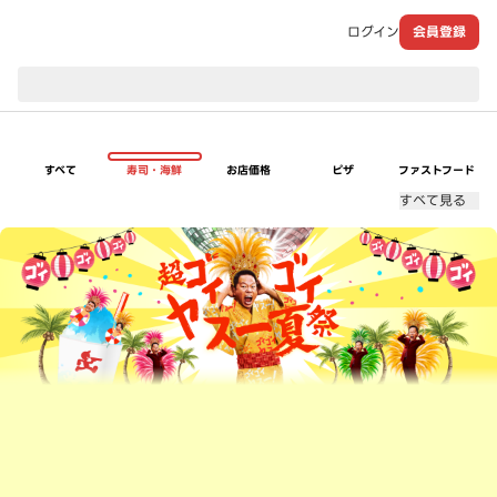
ログイン
会員登録
現在のお届け先：
すべて
寿司・海鮮
お店価格
ピザ
ファストフード
すべて見る
超ゴイゴイヤスー夏祭