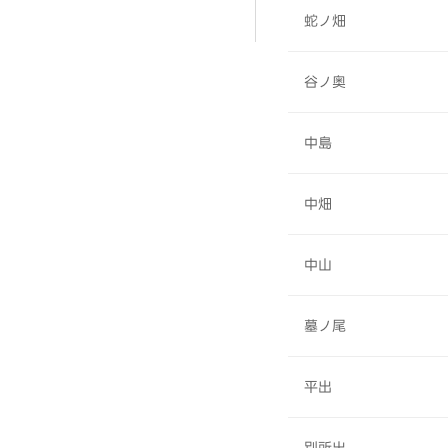
蛇ノ畑
谷ノ奥
中島
中畑
中山
墓ノ尾
平出