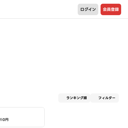
ログイン
会員登録
適用な
ランキング順
フィルター
料
0円