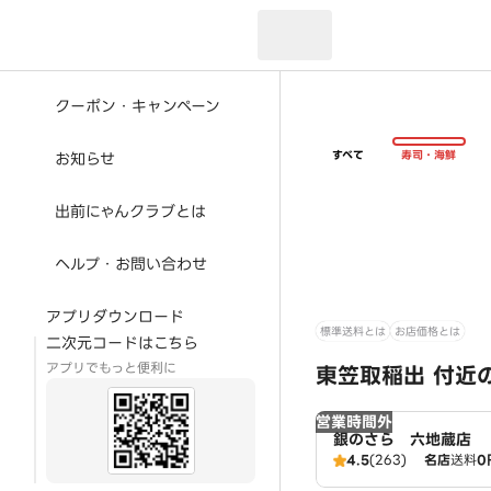
現在のお届け先：
クーポン・キャンペーン
すべて
寿司・海鮮
お知らせ
出前にゃんクラブとは
ヘルプ・お問い合わせ
アプリダウンロード
標準送料とは
お店価格とは
二次元コードはこちら
アプリでもっと便利に
東笠取稲出 付近
営業時間外
銀のさら 六地蔵店
4.5
(263)
名店
送料
0