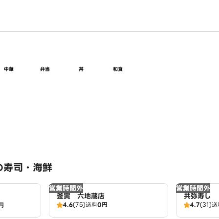
中華
弁当
丼
和食
の寿司・海鮮
営業時間外
営業時間外
釜寅 六地蔵店
共弥寿し
4.6
(75)
送料
0円
4.7
(31)
送
円