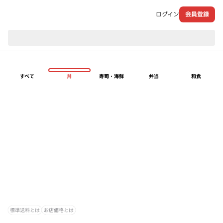
ログイン
会員登録
現在のお届け先：
すべて
丼
寿司・海鮮
弁当
和食
標準送料とは
お店価格とは