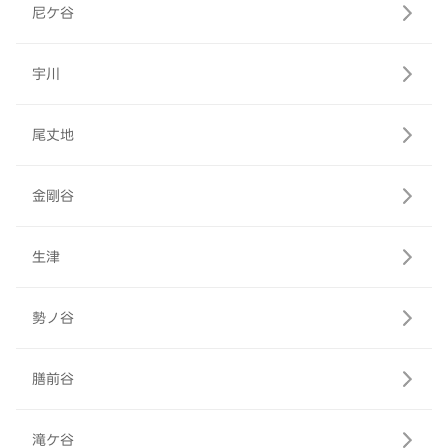
尼ケ谷
宇川
尾丈地
金剛谷
生津
勢ノ谷
膳前谷
滝ケ谷