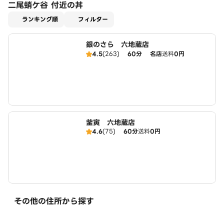
二尾蛸ケ谷 付近の丼
適用なし
ランキング順
フィルター
銀のさら 六地蔵店
4.5
(263)
60分
名店
送料
0円
釜寅 六地蔵店
4.6
(75)
60分
送料
0円
その他の住所から探す