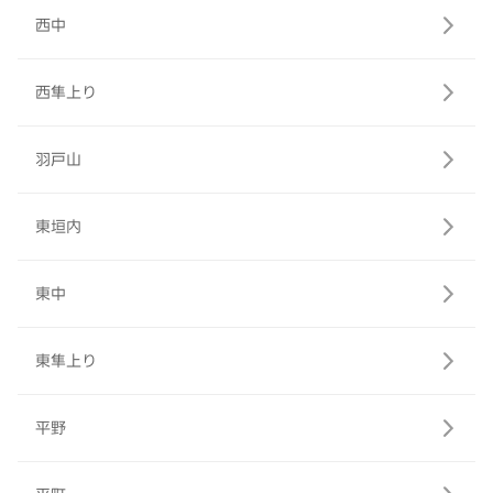
西中
西隼上り
羽戸山
東垣内
東中
東隼上り
平野