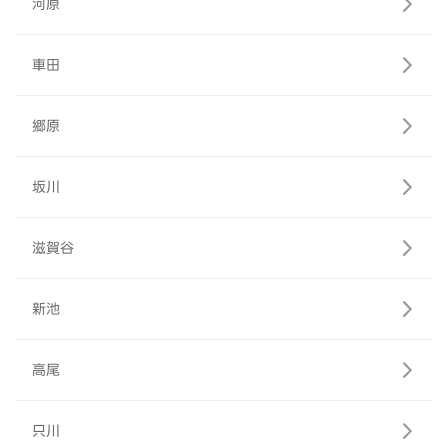
河原
車田
郷原
坂川
滋賀谷
新池
高尾
只川