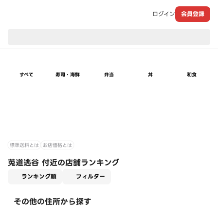
ログイン
会員登録
現在のお届け先：
すべて
寿司・海鮮
弁当
丼
和食
標準送料とは
お店価格とは
莵道逃谷 付近の店舗ランキング
適用なし
ランキング順
フィルター
その他の住所から探す