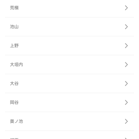
荒槇
池山
上野
大垣内
大谷
岡谷
奥ノ池