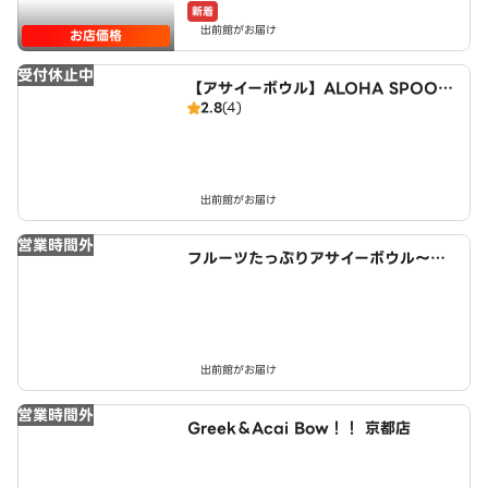
新着
出前館がお届け
お店価格
受付休止中
【アサイーボウル】ALOHA SPOON
2.8
(4)
～Acai bowl cafe～ 近鉄小倉駅西
店
出前館がお届け
営業時間外
フルーツたっぷりアサイーボウル～ワ
イキキ・ボウルズ 宇治小倉店
出前館がお届け
営業時間外
Greek＆Acai Bow！！ 京都店