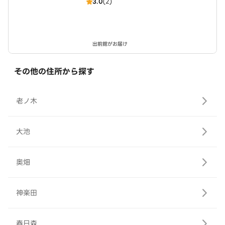
3.0
(2)
～ 近鉄小倉駅西店
出前館がお届け
その他の住所から探す
老ノ木
大池
奥畑
神楽田
春日森