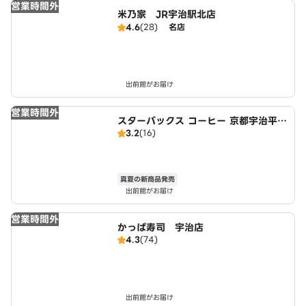
営業時間外
米乃家 JR宇治駅北店
4.6
(28)
名店
出前館がお届け
営業時間外
スターバックス コーヒー 京都宇治平等
3.2
(16)
院表参道店
真夏の新商品発売
出前館がお届け
営業時間外
かっぱ寿司 宇治店
4.3
(74)
出前館がお届け