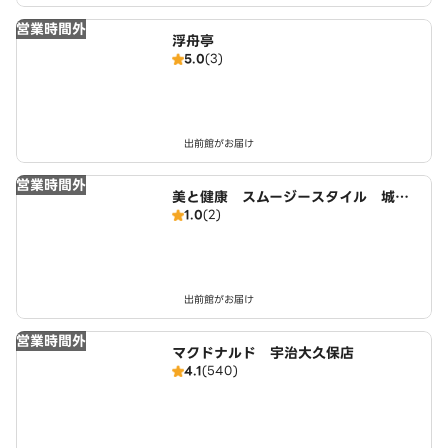
営業時間外
浮舟亭
5.0
(3)
出前館がお届け
営業時間外
美と健康 スムージースタイル 城陽
1.0
(2)
店
出前館がお届け
営業時間外
マクドナルド 宇治大久保店
4.1
(540)