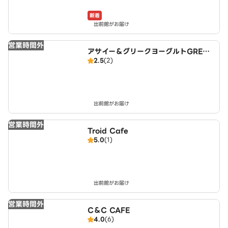
新着
出前館がお届け
営業時間外
アサイー＆グリークヨーグルトGREEK
2.5
(2)
SPOON 宇治小倉店
出前館がお届け
営業時間外
Troid Cafe
5.0
(1)
出前館がお届け
営業時間外
C＆C CAFE
4.0
(6)