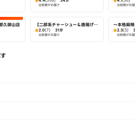
4.4
(358)
34分
4.1
(36)
出前館がお届け
出前館がお届
都久御山店
【二郎系チャーシュー＆唐揚げ
～本格麻辣
2.0
(7)
31分
2.3
(3)
丼】豚エース 宇治小倉店
辣湯 宇治
出前館がお届け
出前館がお届
探す