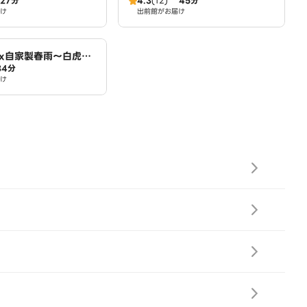
27分
4.3
(12)
45分
御山店
け
出前館がお届け
x自家製春雨～白虎麻
34分
小倉店
け