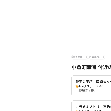
標準送料とは
お店価格とは
小倉町南浦 付近
餃子の王将 国道大久
4.2
(170)
35分
出前館がお届け
キラメキノトリ 宇治