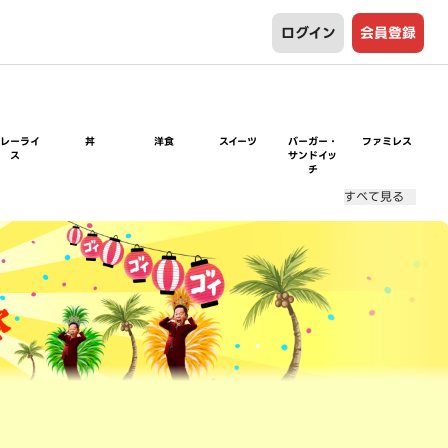
ログイン
会員登録
カレーライ
丼
洋食
スイーツ
バーガー・
ファミレス
ス
サンドイッ
チ
すべて見る