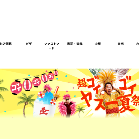
お店価格
ピザ
ファストフ
寿司・海鮮
中華
弁当
ード