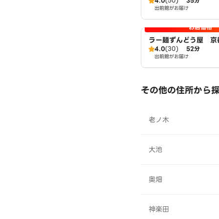
4.0
(50)
35分
出前館がお届け
お店価格
ラー麺ずんどう屋 京
4.0
(30)
52分
出前館がお届け
その他の住所から
老ノ木
大池
奥畑
神楽田