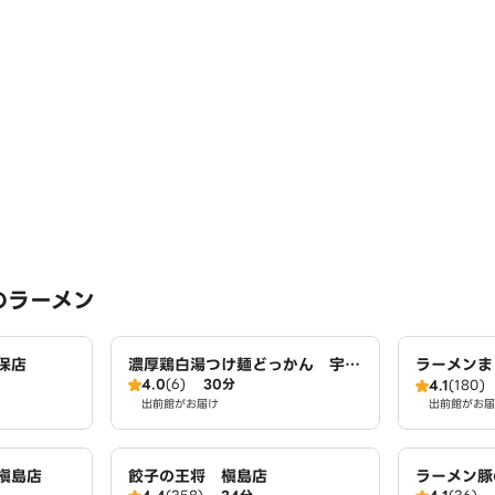
のラーメン
保店
濃厚鶏白湯つけ麺どっかん 宇治
ラーメンま
4.0
(6)
30分
南口駅前店
4.1
(180)
出前館がお届け
出前館がお届
槇島店
餃子の王将 槇島店
ラーメン豚