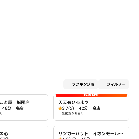
適用な
ランキング順
フィルター
お店価格
こと屋 城陽店
天天有ひるまや
48分
名店
3.7
(6)
42分
名店
け
出前館がお届け
の心
リンガーハット イオンモール久