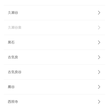
久瀬谷
久瀬谷奥
黒石
古気良
古気良谷
薦谷
西照寺