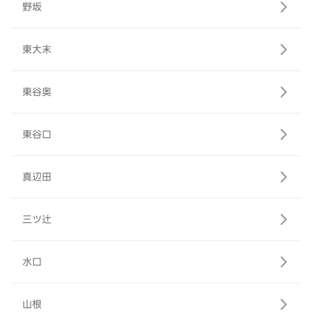
野坂
東大末
東谷奥
東谷口
真辺田
三ツ辻
水口
山根