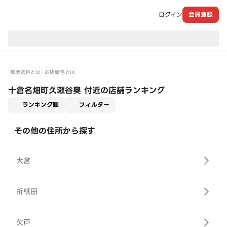
ログイン
会員登録
現在のお届け先：
標準送料とは
お店価格とは
十倉名畑町久瀬谷奥 付近の店舗ランキング
適用なし
ランキング順
フィルター
その他の住所から探す
大宮
折紙田
欠戸