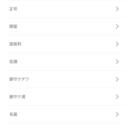
正号
関屋
高租利
宝講
鎮守ケタワ
鎮守ケ浦
名畠