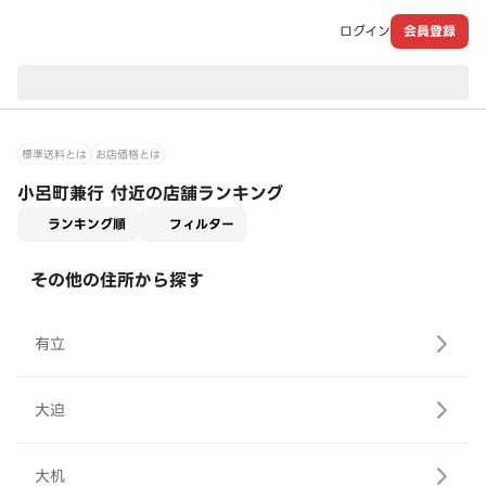
ログイン
会員登録
現在のお届け先：
標準送料とは
お店価格とは
小呂町兼行 付近の店舗ランキング
適用なし
ランキング順
フィルター
その他の住所から探す
有立
大迫
大机