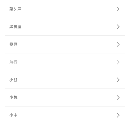
菜ケ戸
黒杭座
桑貝
兼行
小谷
小机
小中