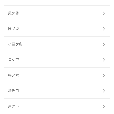
尾ケ谷
岡ノ段
小呂ケ奥
貝ケ戸
楮ノ木
鍛治田
岸ケ下