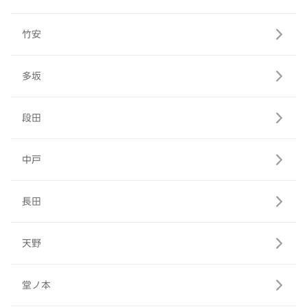
竹安
多坂
段田
中戸
長田
天野
堂ノ本