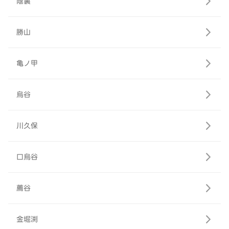
蔭裏
勝山
亀ノ甲
烏谷
川久保
口烏谷
薦谷
金堀渕