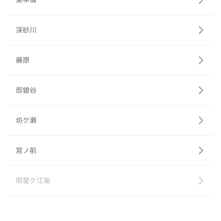
東中溝
深砂川
藤原
部曽谷
坊ケ瀬
宮ノ前
明星ケ江後