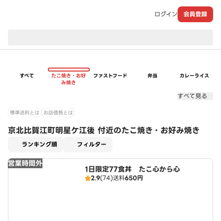
ログイン
会員登録
現在のお届け先：
すべて
たこ焼き・お好
ファストフード
弁当
カレーライス
み焼き
すべて見る
標準送料とは
お店価格とは
京北比賀江町明星ケ江後 付近のたこ焼き・お好み焼き
適用なし
ランキング順
フィルター
営業時間外
1日限定77食丼 たこ心から心
2.9
(74)
送料
650円