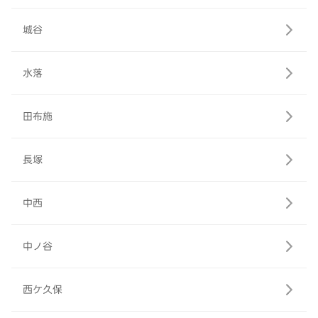
城谷
水落
田布施
長塚
中西
中ノ谷
西ケ久保