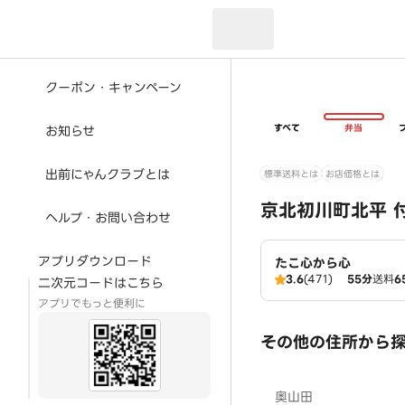
現在のお届け先：
クーポン・キャンペーン
すべて
弁当
お知らせ
出前にゃんクラブとは
標準送料とは
お店価格とは
京北初川町北平 
ヘルプ・お問い合わせ
アプリダウンロード
たこ心から心
3.6
(471)
55分
送料
6
二次元コードはこちら
アプリでもっと便利に
その他の住所から
奥山田