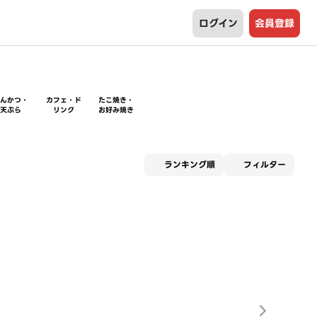
ログイン
会員登録
とんかつ・
カフェ・ド
たこ焼き・
天ぷら
リンク
お好み焼き
適用な
ランキング順
フィルター