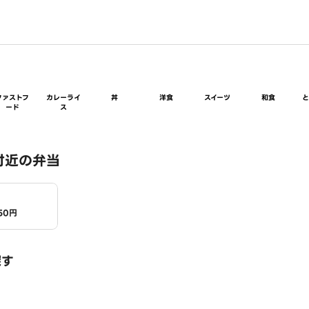
ファストフ
カレーライ
丼
洋食
スイーツ
和食
ード
ス
付近の弁当
50円
探す