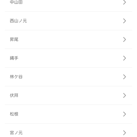
中山田
西山ノ元
昇尾
縄手
林ケ谷
伏拜
松根
宮ノ元