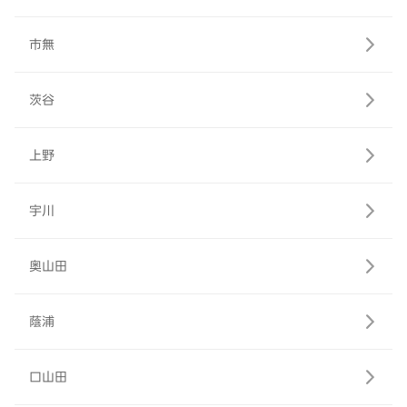
市無
茨谷
上野
宇川
奥山田
蔭浦
口山田