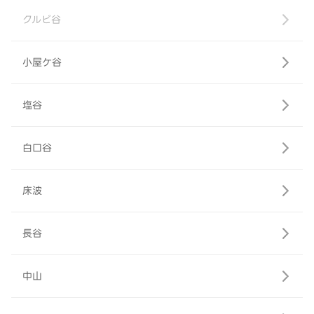
クルビ谷
小屋ケ谷
塩谷
白口谷
床波
長谷
中山