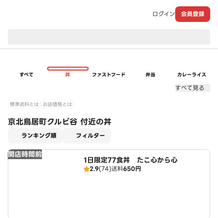
ログイン
会員登録
現在のお届け先：
すべて
丼
ファストフード
弁当
カレーライス
すべて見る
標準送料とは
お店価格とは
京北鳥居町クルビ谷 付近の丼
適用なし
ランキング順
フィルター
開店時間前
1日限定77食丼 たこ心から心
2.9
(74)
送料
650円