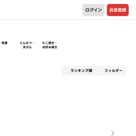
ログイン
会員登録
和食
とんかつ・
たこ焼き・
天ぷら
お好み焼き
適用な
ランキング順
フィルター