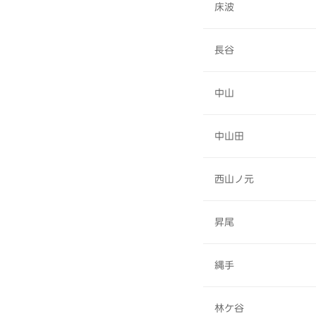
床波
長谷
中山
中山田
西山ノ元
昇尾
縄手
林ケ谷