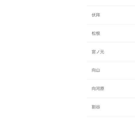
伏拜
松根
宮ノ元
向山
向河原
割谷