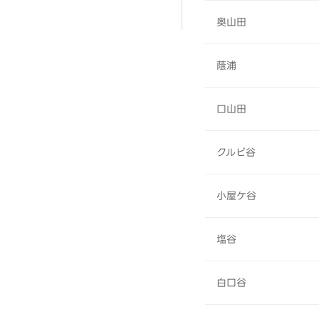
奥山田
蔭浦
口山田
クルビ谷
小屋ケ谷
塩谷
白口谷