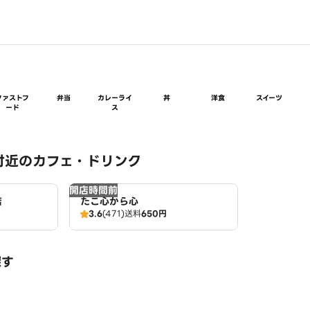
ファストフ
弁当
カレーライ
丼
洋食
スイーツ
ード
ス
付近のカフェ・ドリンク
開店時間前
店
たこ心から心
3.6
(471)
送料
650円
探す