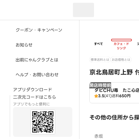
現在のお届け先：
クーポン・キャンペーン
すべて
カフェ・ド
お知らせ
リンク
出前にゃんクラブとは
標準送料とは
お店価格とは
京北鳥居町上野 
ヘルプ・お問い合わせ
開店時間前
アプリダウンロード
タピCHU毒 たこ心
3.5
(41)
送料
650円
二次元コードはこちら
アプリでもっと便利に
その他の住所から
赤坂