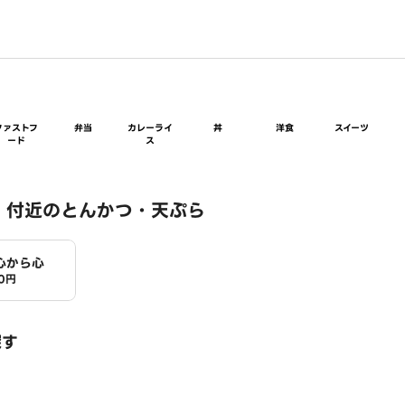
ファストフ
弁当
カレーライ
丼
洋食
スイーツ
ード
ス
 付近のとんかつ・天ぷら
心から心
0円
探す