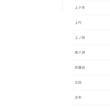
上ケ市
上代
上ノ段
魚ケ渕
卯瀧谷
太田
太年