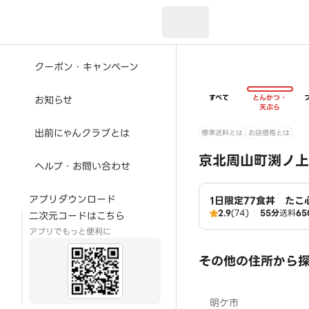
現在のお届け先：
クーポン・キャンペーン
すべて
とんかつ・
お知らせ
天ぷら
出前にゃんクラブとは
標準送料とは
お店価格とは
京北周山町渕ノ上
ヘルプ・お問い合わせ
アプリダウンロード
1日限定77食丼 たこ
2.9
(74)
55分
送料
65
二次元コードはこちら
アプリでもっと便利に
その他の住所から
明ケ市