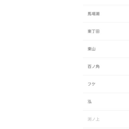
馬場瀬
東丁田
東山
百ノ角
フケ
泓
渕ノ上