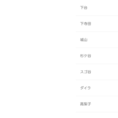
下台
下寺田
城山
杉ケ谷
スゴ谷
ダイラ
高梨子