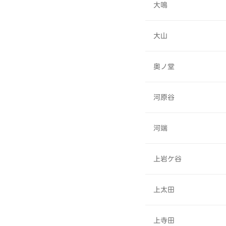
大鳴
大山
奥ノ堂
河原谷
河端
上岩ケ谷
上太田
上寺田