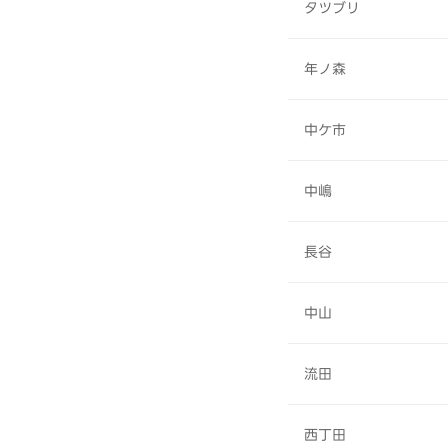
タツブリ
年ノ森
中ケ市
中嶋
長谷
中山
流田
西丁田