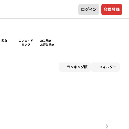
ログイン
会員登録
和食
カフェ・ド
たこ焼き・
リンク
お好み焼き
適用な
ランキング順
フィルター