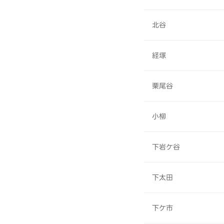
北谷
経塚
栗尾谷
小柳
下岩ケ谷
下太田
下ケ市