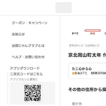
現在のお届け先：
クーポン・キャンペーン
すべて
弁当
お知らせ
出前にゃんクラブとは
標準送料とは
お店価格とは
京北周山町太年 
ヘルプ・お問い合わせ
アプリダウンロード
たこ心から心
3.6
(471)
55分
送料
6
二次元コードはこちら
アプリでもっと便利に
その他の住所から
明ケ市