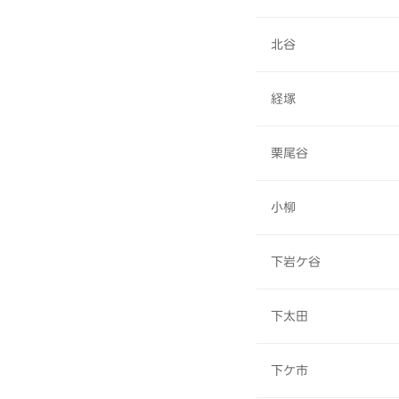
北谷
経塚
栗尾谷
小柳
下岩ケ谷
下太田
下ケ市