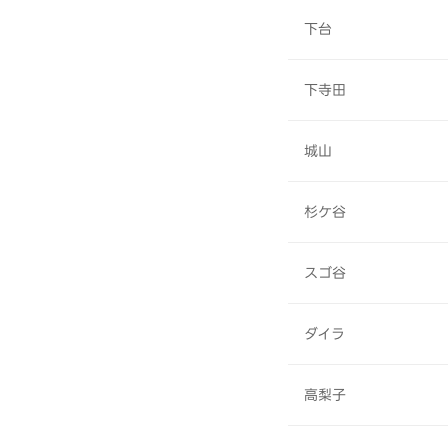
下台
下寺田
城山
杉ケ谷
スゴ谷
ダイラ
高梨子