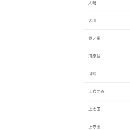
大鳴
大山
奥ノ堂
河原谷
河端
上岩ケ谷
上太田
上寺田