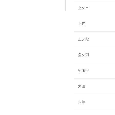
上ケ市
上代
上ノ段
魚ケ渕
卯瀧谷
太田
太年