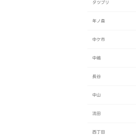
タツブリ
年ノ森
中ケ市
中嶋
長谷
中山
流田
西丁田