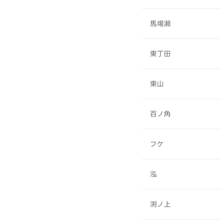
馬場瀬
東丁田
東山
百ノ角
フケ
泓
渕ノ上