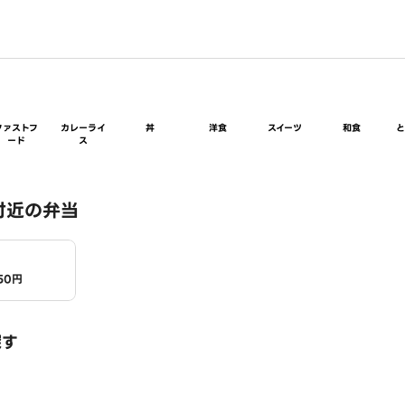
ファストフ
カレーライ
丼
洋食
スイーツ
和食
ード
ス
付近の弁当
50円
探す