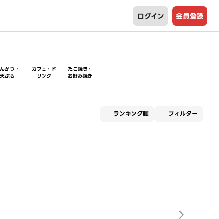
ログイン
会員登録
とんかつ・
カフェ・ド
たこ焼き・
天ぷら
リンク
お好み焼き
適用な
ランキング順
フィルター