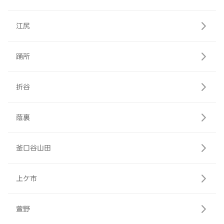
江尻
踊所
折谷
蔭裏
釜口谷山田
上ケ市
萱野