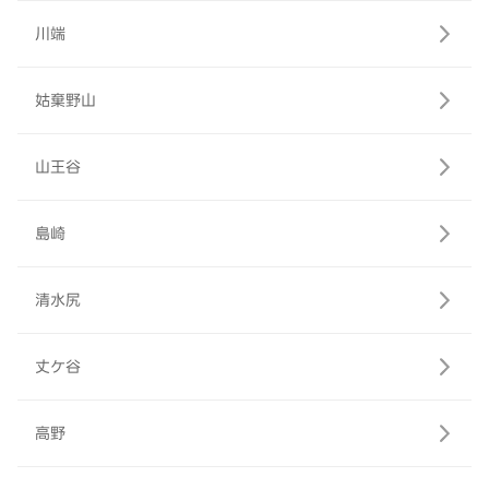
川端
姑棄野山
山王谷
島崎
清水尻
丈ケ谷
高野