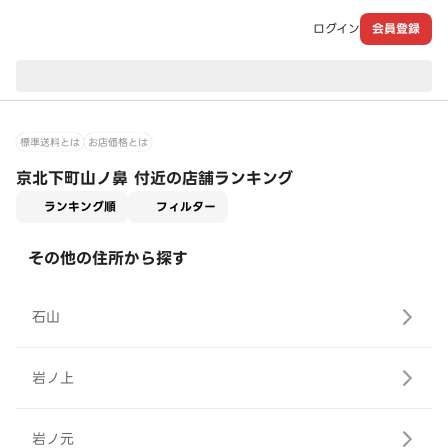
ログイン
会員登録
現在のお届け先：
標準送料とは
お店価格とは
京北下町山ノ鼻 付近の店舗ランキング
適用なし
ランキング順
フィルター
その他の住所から探す
石山
岩ノ上
岩ノ元