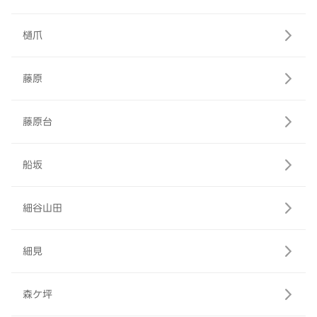
樋爪
藤原
藤原台
船坂
細谷山田
細見
森ケ坪