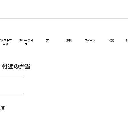
ファストフ
カレーライ
丼
洋食
スイーツ
和食
ード
ス
 付近の弁当
探す