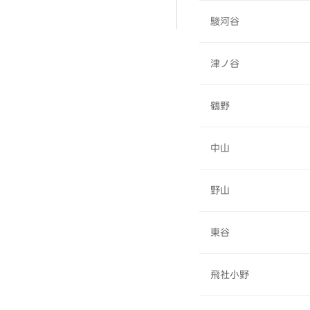
駿河谷
津ノ谷
鶴野
中山
野山
東谷
飛社小野