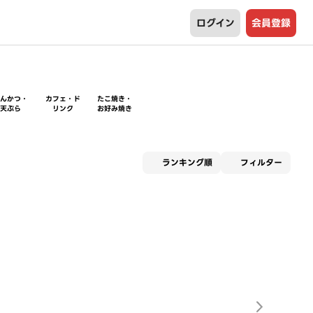
ログイン
会員登録
とんかつ・
カフェ・ド
たこ焼き・
天ぷら
リンク
お好み焼き
適用な
ランキング順
フィルター