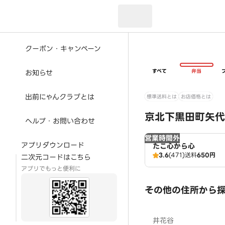
現在のお届け先：
クーポン・キャンペーン
すべて
弁当
お知らせ
出前にゃんクラブとは
標準送料とは
お店価格とは
京北下黒田町矢代
ヘルプ・お問い合わせ
営業時間外
アプリダウンロード
たこ心から心
3.6
(471)
送料
650円
二次元コードはこちら
アプリでもっと便利に
その他の住所から
井花谷