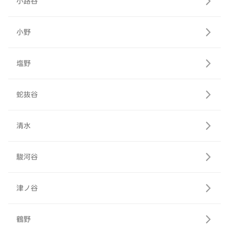
小路谷
小野
塩野
蛇抜谷
清水
駿河谷
津ノ谷
鶴野