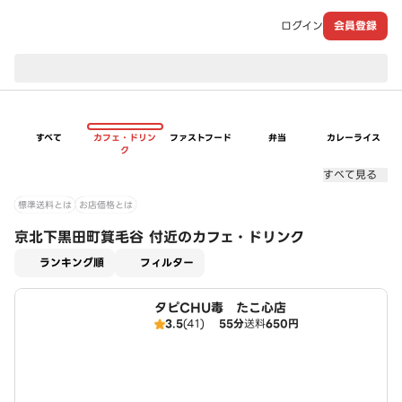
ログイン
会員登録
現在のお届け先：
すべて
カフェ・ドリン
ファストフード
弁当
カレーライス
ク
すべて見る
標準送料とは
お店価格とは
京北下黒田町箕毛谷 付近のカフェ・ドリンク
適用なし
ランキング順
フィルター
タピCHU毒 たこ心店
3.5
(41)
55分
送料
650円