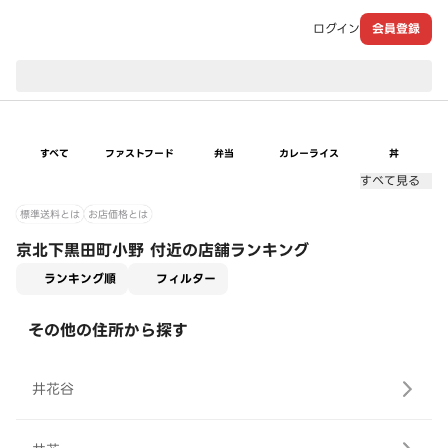
ログイン
会員登録
現在のお届け先：
すべて
ファストフード
弁当
カレーライス
丼
すべて見る
標準送料とは
お店価格とは
京北下黒田町小野 付近の店舗ランキング
適用なし
ランキング順
フィルター
その他の住所から探す
井花谷