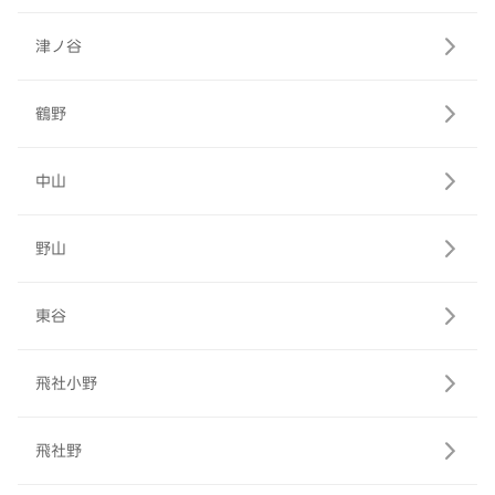
津ノ谷
鶴野
中山
野山
東谷
飛社小野
飛社野